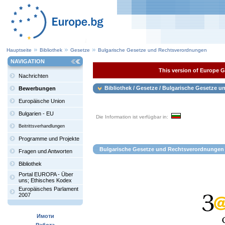
Hauptseite
Bibliothek
Gesetze
Bulgarische Gesetze und Rechtsverordnungen
NAVIGATION
This version of Europe Ga
Nachrichten
Bibliothek / Gesetze / Bulgarische Gesetze
Bewerbungen
Europäische Union
Bulgarien - EU
Die Information ist verfügbar in:
Beitrittsverhandlungen
Programme und Projekte
Bulgarische Gesetze und Rechtsverordnungen
Fragen und Antworten
Bibliothek
Portal EUROPA - Über
uns; Ethisches Kodex
Europäisches Parlament
2007
Имоти