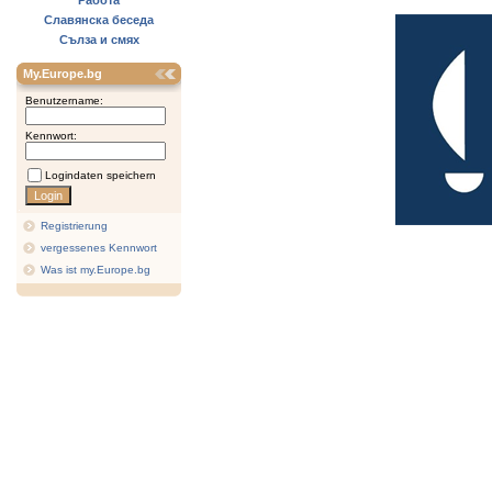
Работа
Славянска беседа
Сълза и смях
My.Europe.bg
Benutzername:
Kennwort:
Logindaten speichern
Registrierung
vergessenes Kennwort
Was ist my.Europe.bg