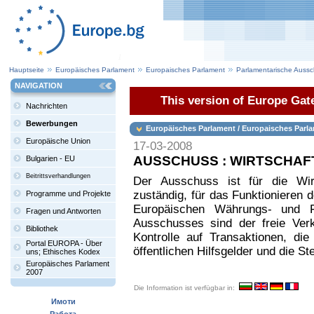
Hauptseite
Europäisches Parlament
Europaisches Parlament
Parlamentarische Auss
NAVIGATION
This version of Europe Gate
Nachrichten
Bewerbungen
Europäisches Parlament / Europaisches Parl
Europäische Union
17-03-2008
AUSSCHUSS : WIRTSCHA
Bulgarien - EU
Beitrittsverhandlungen
Der Ausschuss ist für die Wir
zuständig, für das Funktionieren
Programme und Projekte
Europäischen Währungs- und Fi
Fragen und Antworten
Ausschusses sind der freie Verk
Bibliothek
Kontrolle auf Transaktionen, die
Portal EUROPA - Über
öffentlichen Hilfsgelder und die St
uns; Ethisches Kodex
Europäisches Parlament
2007
Die Information ist verfügbar in:
Имоти