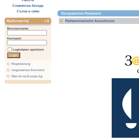
Работа
Славянска беседа
Сълза и смях
Europaisches Parlament
My.Europe.bg
Parlamentarische Ausschusse
Benutzername:
Kennwort:
Logindaten speichern
Registrierung
vergessenes Kennwort
Was ist my.Europe.bg