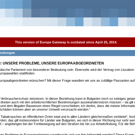
This version of Europe Gateway is outdated since April 25, 2014.
 Sendungen
ON: UNSERE PROBLEME, UNSERE EUROPAABGEORDNETEN
äische Parlament von besonderer Bedeutung sein. Einerseits wird der Vertrag von Lissabon i
uropawahlen stattfinden.
uropaabgeordneten wünschen? Mit dieser Frage wandten wir uns an zufällige Passanten auf
en Verbraucherschutz einsetzen. In dieser Beziehung kann in Bulgarien noch so seiniges get
eordneten auch mit den arbeitsrechtlichen Bestimmungen auseinandersetzen müssen – da gil
nd dem illegalen Bauwesen einen Riegel vorschieben; ich denke, dass die meiste Informatio
e Schäden können aber an unserer Umwelt verursacht werden.“
 Tabakrauchen an öffentlichen Orten total und in allen Ländern gleichermaßen verbietet“, for
n; das gilt insbesondere für Länder wie Bulgarien, wo sich in dieser Richtung nur sehr wen
nd – angefangen bei der Fortbewegung auf den Straßen bis hin zur Arbeitsfindung. Für die Be
n Probleme im Europaparlament vorgebracht und von ihm behandelt werden? Diese Frage s