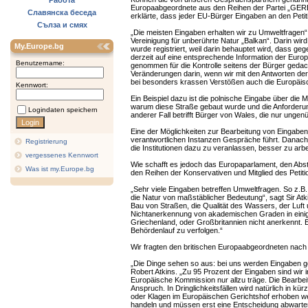
Работа
Europaabgeordnete aus den Reihen der Partei „GERB
Славянска беседа
erklärte, dass jeder EU-Bürger Eingaben an den Peti
Сълза и смях
„Die meisten Eingaben erhalten wir zu Umweltfragen
Vereinigung für unberührte Natur „Balkan“. Darin wi
My.Europe.bg
wurde registriert, weil darin behauptet wird, dass g
derzeit auf eine entsprechende Information der Eur
Benutzername:
genommen für die Kontrolle seitens der Bürger gedach
Veränderungen darin, wenn wir mit den Antworten de
bei besonders krassen Verstößen auch die Europäis
Kennwort:
Ein Beispiel dazu ist die polnische Eingabe über die 
warum diese Straße gebaut wurde und die Anforderung
Logindaten speichern
anderer Fall betrifft Bürger von Wales, die nur ungen
Eine der Möglichkeiten zur Bearbeitung von Eingaben
verantwortlichen Instanzen Gespräche führt. Danach wi
Registrierung
die Institutionen dazu zu veranlassen, besser zu arbe
vergessenes Kennwort
Wie schafft es jedoch das Europaparlament, den Abst
Was ist my.Europe.bg
den Reihen der Konservativen und Mitglied des Peti
„Sehr viele Eingaben betreffen Umweltfragen. So z.B.
die Natur von maßstäblicher Bedeutung“, sagt Sir Atk
Bau von Straßen, die Qualität des Wassers, der Luf
Nichtanerkennung von akademischen Graden in einigen
Griechenland, oder Großbritannien nicht anerkennt. Eh
Behördenlauf zu verfolgen.“
Wir fragten den britischen Europaabgeordneten nach 
„Die Dinge sehen so aus: bei uns werden Eingaben gem
Robert Atkins. „Zu 95 Prozent der Eingaben sind wir i
Europäische Kommission nur allzu träge. Die Bearbei
Anspruch. In Dringlichkeitsfällen wird natürlich in k
oder Klagen im Europäischen Gerichtshof erhoben we
handeln und müssen erst eine Entscheidung abwarte