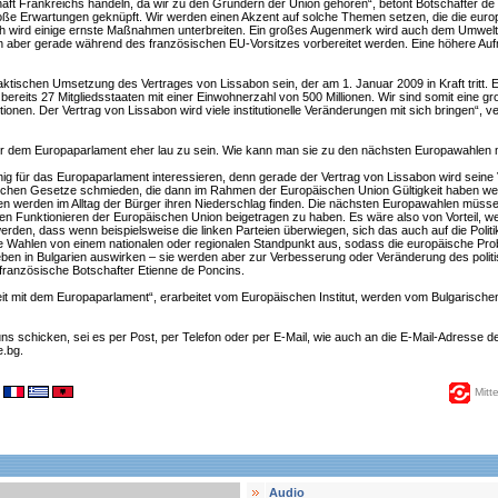
aft Frankreichs handeln, da wir zu den Gründern der Union gehören“, betont Botschafter de P
ße Erwartungen geknüpft. Wir werden einen Akzent auf solche Themen setzen, die die europäi
ich wird einige ernste Maßnahmen unterbreiten. Ein großes Augenmerk wird auch dem Umwelt
ber gerade während des französischen EU-Vorsitzes vorbereitet werden. Eine höhere Aufme
raktischen Umsetzung des Vertrages von Lissabon sein, der am 1. Januar 2009 in Kraft tritt. Er
 bereits 27 Mitgliedsstaaten mit einer Einwohnerzahl von 500 Millionen. Wir sind somit eine g
tionen. Der Vertrag von Lissabon wird viele institutionelle Veränderungen mit sich bringen“, ve
 dem Europaparlament eher lau zu sein. Wie kann man sie zu den nächsten Europawahlen mot
ig für das Europaparlament interessieren, denn gerade der Vertrag von Lissabon wird seine
schen Gesetze schmieden, die dann im Rahmen der Europäischen Union Gültigkeit haben werde
n werden im Alltag der Bürger ihren Niederschlag finden. Die nächsten Europawahlen müssen v
n Funktionieren der Europäischen Union beigetragen zu haben. Es wäre also von Vorteil, 
rden, dass wenn beispielsweise die linken Parteien überwiegen, sich das auch auf die Politi
ese Wahlen von einem nationalen oder regionalen Standpunkt aus, sodass die europäische Pro
eben in Bulgarien auswirken – sie werden aber zur Verbesserung oder Veränderung des polit
e französische Botschafter Etienne de Poncins.
mit dem Europaparlament“, erarbeitet vom Europäischen Institut, werden vom Bulgarischen
ns schicken, sei es per Post, per Telefon oder per E-Mail, wie auch an die E-Mail-Adresse d
e.bg.
Mitt
Audio