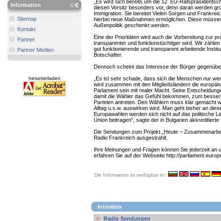
„Es wird sich bereits um die 12. EU-Ratspräsidentsch
Information
diesen Vorsitz besonders vor, denn daran werden gro
Immigration. Sie bereitet Vielen Sorgen und Frankre
Sitemap
hierbei neue Maßnahmen ermöglichen. Diese müssen a
Außenpolitik geschenkt werden.
Kontakt
Eine der Prioritäten wird auch die Vorbereitung zur p
Partner
transparenter und funktionstüchtiger wird. Wir zählen
gut funktionierende und transparent arbeitende Institu
Partner Medien
Botschafter.
Dennoch scheint das Interesse der Bürger gegenüber
herunterladen
„Es ist sehr schade, dass sich die Menschen nur wen
wird zusammen mit den Mitgliedsländern die europäi
Parlament sein mit realer Macht. Seine Entscheidunge
damit die Wähler das Gefühl bekommen, zum bessere
Parteien antreten. Den Wählern muss klar gemacht we
Alltag u.s.w. auswirken wird. Man geht bisher an di
Europawahlen werden sich nicht auf das politische L
Union beitragen“, sagte der in Bulgarien akkreditiert
Die Sendungen zum Projekt „Heute – Zusammenarbeit 
Radio Frankreich ausgestrahlt.
Ihre Meinungen und Fragen können Sie jederzeit an u
erfahren Sie auf der Webseite http://parliament.europ
Die Information ist verfügbar in:
Interaktiv
Radio Sendungen