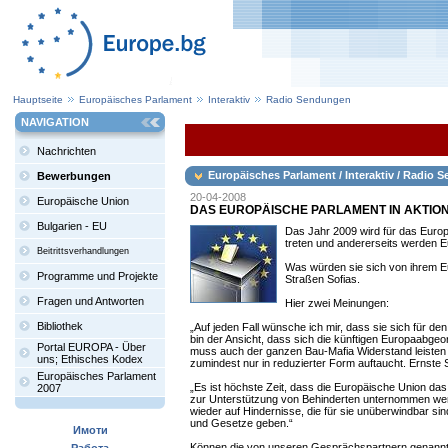
Hauptseite
Europäisches Parlament
Interaktiv
Radio Sendungen
NAVIGATION
Nachrichten
Europäisches Parlament / Interaktiv / Radio
Bewerbungen
20-04-2008
Europäische Union
DAS EUROPÄISCHE PARLAMENT IN AKTI
Bulgarien - EU
Das Jahr 2009 wird für das Europ
treten und andererseits werden E
Beitrittsverhandlungen
Was würden sie sich von ihrem E
Programme und Projekte
Straßen Sofias.
Fragen und Antworten
Hier zwei Meinungen:
Bibliothek
„Auf jeden Fall wünsche ich mir, dass sie sich für d
bin der Ansicht, dass sich die künftigen Europaabg
Portal EUROPA - Über
muss auch der ganzen Bau-Mafia Widerstand leisten u
uns; Ethisches Kodex
zumindest nur in reduzierter Form auftaucht. Ernst
Europäisches Parlament
„Es ist höchste Zeit, dass die Europäische Union das
2007
zur Unterstützung von Behinderten unternommen werde
wieder auf Hindernisse, die für sie unüberwindbar si
und Gesetze geben.“
Имоти
Können die von unseren Gesprächspartnern genannte