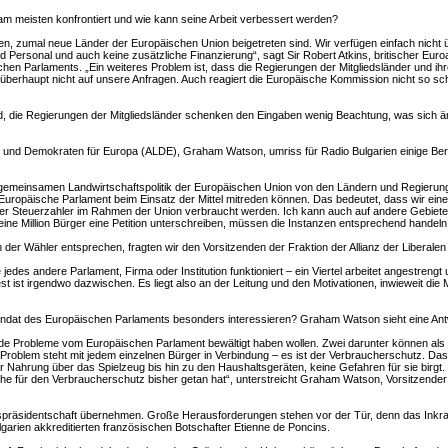
m meisten konfrontiert und wie kann seine Arbeit verbessert werden?
n, zumal neue Länder der Europäischen Union beigetreten sind. Wir verfügen einfach nicht ü
Personal und auch keine zusätzliche Finanzierung“, sagt Sir Robert Atkins, britischer Eu
en Parlaments. „Ein weiteres Problem ist, dass die Regierungen der Mitgliedsländer und ihr
berhaupt nicht auf unsere Anfragen. Auch reagiert die Europäische Kommission nicht so schnel
d, die Regierungen der Mitgliedsländer schenken den Eingaben wenig Beachtung, was sich 
len und Demokraten für Europa (ALDE), Graham Watson, umriss für Radio Bulgarien einige Ber
r gemeinsamen Landwirtschaftspolitik der Europäischen Union von den Ländern und Regierun
uropäische Parlament beim Einsatz der Mittel mitreden können. Das bedeutet, dass wir eine g
der Steuerzahler im Rahmen der Union verbraucht werden. Ich kann auch auf andere Gebiete
ld eine Million Bürger eine Petition unterschreiben, müssen die Instanzen entsprechend handeln
der Wähler entsprechen, fragten wir den Vorsitzenden der Fraktion der Allianz der Liberale
jedes andere Parlament, Firma oder Institution funktioniert – ein Viertel arbeitet angestren
est ist irgendwo dazwischen. Es liegt also an der Leitung und den Motivationen, inwieweit die 
dat des Europäischen Parlaments besonders interessieren? Graham Watson sieht eine Ant
e Probleme vom Europäischen Parlament bewältigt haben wollen. Zwei darunter können als gl
Problem steht mit jedem einzelnen Bürger in Verbindung – es ist der Verbraucherschutz. Das 
er Nahrung über das Spielzeug bis hin zu den Haushaltsgeräten, keine Gefahren für sie birg
e für den Verbraucherschutz bisher getan hat“, unterstreicht Graham Watson, Vorsitzender d
tspräsidentschaft übernehmen. Große Herausforderungen stehen vor der Tür, denn das Inkra
garien akkreditierten französischen Botschafter Etienne de Poncins.