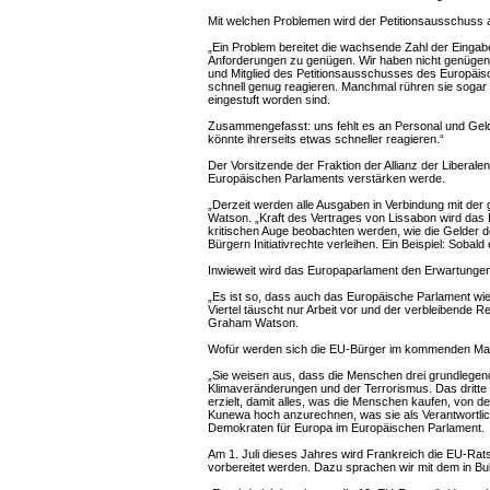
Mit welchen Problemen wird der Petitionsausschuss a
„Ein Problem bereitet die wachsende Zahl der Eingabe
Anforderungen zu genügen. Wir haben nicht genügend 
und Mitglied des Petitionsausschusses des Europäisch
schnell genug reagieren. Manchmal rühren sie sogar ü
eingestuft worden sind.
Zusammengefasst: uns fehlt es an Personal und Gel
könnte ihrerseits etwas schneller reagieren.“
Der Vorsitzende der Fraktion der Allianz der Libera
Europäischen Parlaments verstärken werde.
„Derzeit werden alle Ausgaben in Verbindung mit de
Watson. „Kraft des Vertrages von Lissabon wird das E
kritischen Auge beobachten werden, wie die Gelder 
Bürgern Initiativrechte verleihen. Ein Beispiel: Soba
Inwieweit wird das Europaparlament den Erwartungen 
„Es ist so, dass auch das Europäische Parlament wie 
Viertel täuscht nur Arbeit vor und der verbleibende R
Graham Watson.
Wofür werden sich die EU-Bürger im kommenden Man
„Sie weisen aus, dass die Menschen drei grundlegend
Klimaveränderungen und der Terrorismus. Das dritte 
erzielt, damit alles, was die Menschen kaufen, von d
Kunewa hoch anzurechnen, was sie als Verantwortlich
Demokraten für Europa im Europäischen Parlament.
Am 1. Juli dieses Jahres wird Frankreich die EU-Ra
vorbereitet werden. Dazu sprachen wir mit dem in Bul