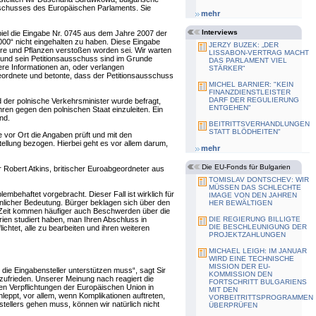
sschusses des Europäischen Parlaments. Sie
mehr
Interviews
iel die Eingabe Nr. 0745 aus dem Jahre 2007 der
000“ nicht eingehalten zu haben. Diese Eingabe
JERZY BUZEK: „DER
iere und Pflanzen verstoßen worden sei. Wir warten
LISSABON-VERTRAG MACHT
und sein Petitionsausschuss sind im Grunde
DAS PARLAMENT VIEL
ere Informationen an, oder verlangen
STÄRKER“
eordnete und betonte, dass der Petitionsausschuss
MICHEL BARNIER: "KEIN
FINANZDIENSTLEISTER
DARF DER REGULIERUNG
nd der polnische Verkehrsminister wurde befragt,
ENTGEHEN"
ren gegen den polnischen Staat einzuleiten. Ein
nd.
BEITRITTSVERHANDLUNGEN
STATT BLÖDHEITEN"
 vor Ort die Angaben prüft und mit den
Stellung bezogen. Hierbei geht es vor allem darum,
mehr
Die EU-Fonds für Bulgarien
 Robert Atkins, britischer Euroabgeordneter aus
TOMISLAV DONTSCHEV: WIR
MÜSSEN DAS SCHLECHTE
mbehaftet vorgebracht. Dieser Fall ist wirklich für
IMAGE VON DEN JAHREN
önlicher Bedeutung. Bürger beklagen sich über den
HER BEWÄLTIGEN
n Zeit kommen häufiger auch Beschwerden über die
ien studiert haben, man Ihren Abschluss in
DIE REGIERUNG BILLIGTE
DIE BESCHLEUNIGUNG DER
chtet, alle zu bearbeiten und ihren weiteren
PROJEKTZAHLUNGEN
MICHAEL LEIGH: IM JANUAR
WIRD EINE TECHNISCHE
MISSION DER EU-
 die Eingabensteller unterstützen muss“, sagt Sir
KOMMISSION DEN
 zufrieden. Unserer Meinung nach reagiert die
FORTSCHRITT BULGARIENS
en Verpflichtungen der Europäischen Union in
MIT DEN
hleppt, vor allem, wenn Komplikationen auftreten,
VORBEITRITTSPROGRAMMEN
ellers gehen muss, können wir natürlich nicht
ÜBERPRÜFEN