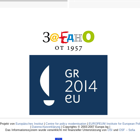
 Projekt von
Europäisches Institut
|
Centre for policy modernisation
|
EUROPEUM Institute for European Pol
|
Datenschutzerklärung
| Copyrights © 2003-2007 Europe.bg |
Das Informationssystem wurde verwirklicht mit finanzieller Unterstützung von
OSI
und
OSF – Sofia