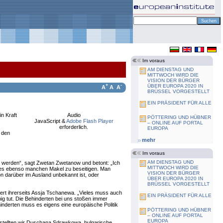
Im voraus
AM DIENSTAG UND
MITTWOCH WIRD DIE
VISION DER BÜRGER
+
-
ÜBER EUROPA 2020 IN
A
A
A
BRÜSSEL VORGESTELLT
EIN PRÄSIDENT FÜR ALLE
n Kraft
Audio
PÖTTERING UND HÜBNER
JavaScript &
Adobe Flash Player
– ONLINE AUF PORTAL
erforderlich.
EUROPA
 den
mehr
Im voraus
AM DIENSTAG UND
an werden“, sagt Zwetan Zwetanow und betont: „Ich
MITTWOCH WIRD DIE
t es ebenso manchen Makel zu beseitigen. Man
VISION DER BÜRGER
n darüber im Ausland unbekannt ist, oder
ÜBER EUROPA 2020 IN
BRÜSSEL VORGESTELLT
dert ihrerseits Assja Tschanewa. „Vieles muss auch
EIN PRÄSIDENT FÜR ALLE
ig tut. Die Behinderten bei uns stoßen immer
hinderten muss es eigens eine europäische Politik
PÖTTERING UND HÜBNER
– ONLINE AUF PORTAL
EUROPA
tellten wir Duschana Sdrawkowa, bulgarische