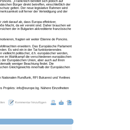
oncins. „Frankreich bereitet sich jedoch auf
schen Bürger direkt betreffen, einschließlich der
schutz gelten. Der neue legislative Rahmen wird
rksamkeit soll ferner der Verteidigung und der
 zielt darauf ab, dass Europa effektiver,
roße Macht, da wir vereint sind. Daher brauchen wir
rsichert der in Bulgarien akkreditierte französische
ivieren, fragten wir weiter Etienne de Poncins.
 Vollmachten erweitern. Das Europäische Parlament
n. Es wird ein in der Tat funktionierendes
ielleicht politischer, d.h. europäischer werden,
wenn im Wahlkampf die verschiedenen europäischen
k der Europäischen Union, aber auch auf ihren
blematik weniger Beachtung findet. Die
ischen Gleichgewichts innerhalb der Europäischen
 Nationalen Rundfunk, RFI Bukarest und Yvelines
es Projekts: info@europe.bg. Nähere Einzelheiten
Kommentar hinzufügen
eilen