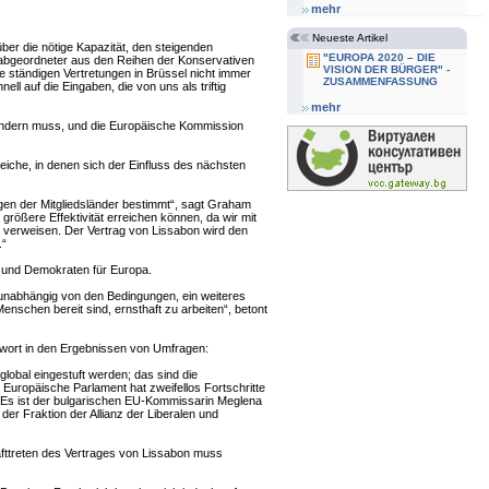
mehr
Neueste Artikel
ber die nötige Kapazität, den steigenden
"EUROPA 2020 – DIE
roabgeordneter aus den Reihen der Konservativen
VISION DER BÜRGER" -
e ständigen Vertretungen in Brüssel nicht immer
ZUSAMMENFASSUNG
l auf die Eingaben, die von uns als triftig
mehr
ändern muss, und die Europäische Kommission
eiche, in denen sich der Einfluss des nächsten
gen der Mitgliedsländer bestimmt“, sagt Graham
rößere Effektivität erreichen können, da wir mit
 verweisen. Der Vertrag von Lissabon wird den
.“
n und Demokraten für Europa.
gt unabhängig von den Bedingungen, ein weiteres
Menschen bereit sind, ernsthaft zu arbeiten“, betont
wort in den Ergebnissen von Umfragen:
obal eingestuft werden; das sind die
Europäische Parlament hat zweifellos Fortschritte
t. Es ist der bulgarischen EU-Kommissarin Meglena
er Fraktion der Allianz der Liberalen und
fttreten des Vertrages von Lissabon muss