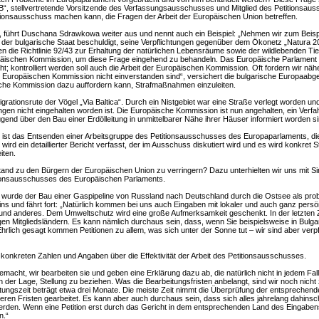
“, stellvertretende Vorsitzende des Verfassungsausschusses und Mitglied des Petitionsau
tionsausschuss machen kann, die Fragen der Arbeit der Europäischen Union betreffen.
“, führt Duschana Sdrawkowa weiter aus und nennt auch ein Beispiel: „Nehmen wir zum Beisp
rd der bulgarische Staat beschuldigt, seine Verpflichtungen gegenüber dem Ökonetz „Natura 2
egen die Richtlinie 92/43 zur Erhaltung der natürlichen Lebensräume sowie der wildlebenden T
opäischen Kommission, um diese Frage eingehend zu behandeln. Das Europäische Parlament 
t; kontrolliert werden soll auch die Arbeit der Europäischen Kommission. Oft fordern wir näh
r Europäischen Kommission nicht einverstanden sind“, versichert die bulgarische Europaabg
che Kommission dazu auffordern kann, Strafmaßnahmen einzuleiten.
Migrationsrute der Vögel „Via Baltica“. Durch ein Nistgebiet war eine Straße verlegt worden u
en nicht eingehalten worden ist. Die Europäische Kommission ist nun angehalten, ein Verfah
ügend über den Bau einer Erdölleitung in unmittelbarer Nähe ihrer Häuser informiert worden si
 ist das Entsenden einer Arbeitsgruppe des Petitionsausschusses des Europaparlaments, die
rd ein detaillierter Bericht verfasst, der im Ausschuss diskutiert wird und es wird konkret 
iten.
and zu den Bürgern der Europäischen Union zu verringern? Dazu unterhielten wir uns mit Sir
tionsausschusses des Europäischen Parlaments.
 wurde der Bau einer Gaspipeline von Russland nach Deutschland durch die Ostsee als proble
ins und fährt fort: „Natürlich kommen bei uns auch Eingaben mit lokaler und auch ganz pers
t und anderes. Dem Umweltschutz wird eine große Aufmerksamkeit geschenkt. In der letzte
 Mitgliedsländern. Es kann nämlich durchaus sein, dass, wenn Sie beispielsweise in Bulgar
rlich gesagt kommen Petitionen zu allem, was sich unter der Sonne tut – wir sind aber verpfli
konkreten Zahlen und Angaben über die Effektivität der Arbeit des Petitionsausschusses.
acht, wir bearbeiten sie und geben eine Erklärung dazu ab, die natürlich nicht in jedem Fall
n der Lage, Stellung zu beziehen. Was die Bearbeitungsfristen anbelangt, sind wir noch nicht
tungszeit beträgt etwa drei Monate. Die meiste Zeit nimmt die Überprüfung der entsprechend
ürzeren Fristen gearbeitet. Es kann aber auch durchaus sein, dass sich alles jahrelang dahinsc
rden. Wenn eine Petition erst durch das Gericht in dem entsprechenden Land des Eingabenst
n.“