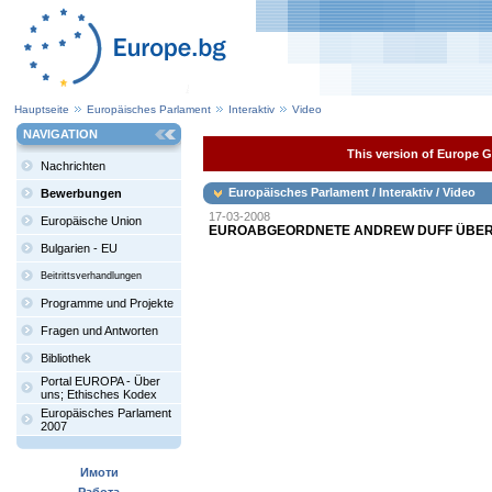
Hauptseite
Europäisches Parlament
Interaktiv
Video
NAVIGATION
This version of Europe Ga
Nachrichten
Europäisches Parlament / Interaktiv / Video
Bewerbungen
17-03-2008
Europäische Union
EUROABGEORDNETE ANDREW DUFF ÜBER DI
Bulgarien - EU
Beitrittsverhandlungen
Programme und Projekte
Fragen und Antworten
Bibliothek
Portal EUROPA - Über
uns; Ethisches Kodex
Europäisches Parlament
2007
Имоти