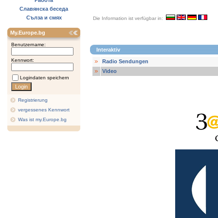
Работа
Славянска беседа
Сълза и смях
Die Information ist verfügbar in:
My.Europe.bg
Benutzername:
Interaktiv
Kennwort:
Radio Sendungen
Video
Logindaten speichern
Registrierung
vergessenes Kennwort
Was ist my.Europe.bg