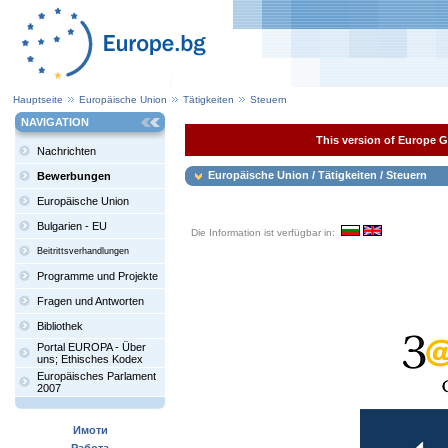
Hauptseite
Europäische Union
Tätigkeiten
Steuern
NAVIGATION
This version of Europe Ga
Nachrichten
Europäische Union / Tätigkeiten / Steuern
Bewerbungen
Europäische Union
Bulgarien - EU
Die Information ist verfügbar in:
Beitrittsverhandlungen
Programme und Projekte
Fragen und Antworten
Bibliothek
Portal EUROPA - Über
uns; Ethisches Kodex
Europäisches Parlament
2007
Имоти