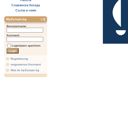
Работа
Славянска беседа
Сълза и смях
My.Europe.bg
Benutzername:
Kennwort:
Logindaten speichern
Registrierung
vergessenes Kennwort
Was ist my.Europe.bg