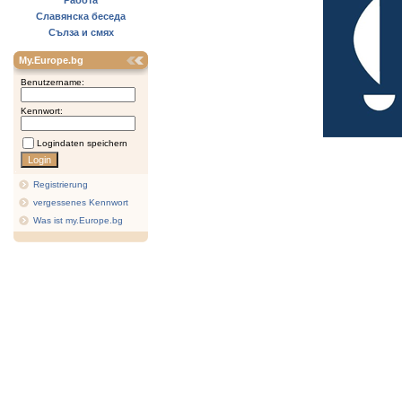
Работа
Славянска беседа
Сълза и смях
My.Europe.bg
Benutzername:
Kennwort:
Logindaten speichern
Registrierung
vergessenes Kennwort
Was ist my.Europe.bg