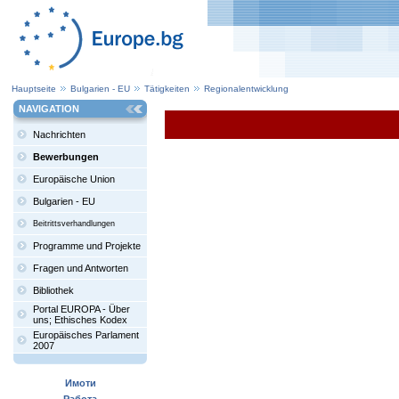
Hauptseite
Bulgarien - EU
Tätigkeiten
Regionalentwicklung
NAVIGATION
Nachrichten
Bewerbungen
Europäische Union
Bulgarien - EU
Beitrittsverhandlungen
Programme und Projekte
Fragen und Antworten
Bibliothek
Portal EUROPA - Über
uns; Ethisches Kodex
Europäisches Parlament
2007
Имоти