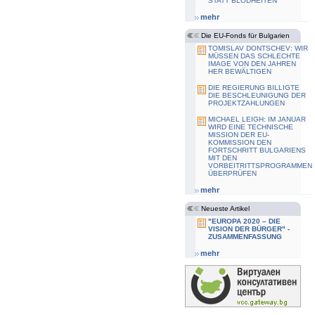
STATT BLÖDHEITEN"
mehr
Die EU-Fonds für Bulgarien
TOMISLAV DONTSCHEV: WIR
MÜSSEN DAS SCHLECHTE
IMAGE VON DEN JAHREN
HER BEWÄLTIGEN
DIE REGIERUNG BILLIGTE
DIE BESCHLEUNIGUNG DER
PROJEKTZAHLUNGEN
MICHAEL LEIGH: IM JANUAR
WIRD EINE TECHNISCHE
MISSION DER EU-
KOMMISSION DEN
FORTSCHRITT BULGARIENS
MIT DEN
VORBEITRITTSPROGRAMMEN
ÜBERPRÜFEN
mehr
Neueste Artikel
"EUROPA 2020 – DIE
VISION DER BÜRGER" -
ZUSAMMENFASSUNG
mehr