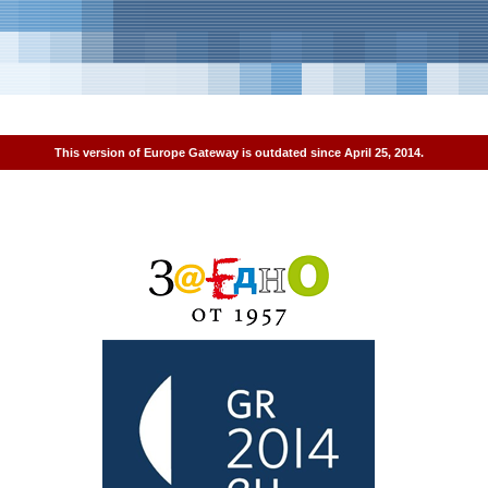
This version of Europe Gateway is outdated since April 25, 2014.