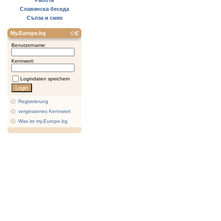
Работа
Славянска беседа
Сълза и смях
My.Europe.bg
Benutzername:
Kennwort:
Logindaten speichern
Registrierung
vergessenes Kennwort
Was ist my.Europe.bg