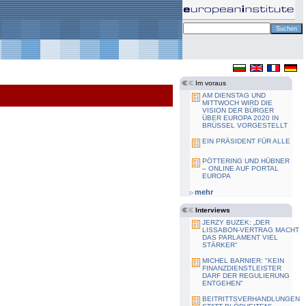
Im voraus
AM DIENSTAG UND
MITTWOCH WIRD DIE
VISION DER BÜRGER
ÜBER EUROPA 2020 IN
BRÜSSEL VORGESTELLT
EIN PRÄSIDENT FÜR ALLE
PÖTTERING UND HÜBNER
– ONLINE AUF PORTAL
EUROPA
mehr
Interviews
JERZY BUZEK: „DER
LISSABON-VERTRAG MACHT
DAS PARLAMENT VIEL
STÄRKER“
MICHEL BARNIER: "KEIN
FINANZDIENSTLEISTER
DARF DER REGULIERUNG
ENTGEHEN"
BEITRITTSVERHANDLUNGEN