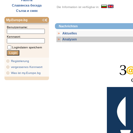
Работа
Славянска беседа
Die Information ist verfügbar in:
Сълза и смях
My.Europe.bg
Nachrichten
Benutzername:
Aktuelles
Kennwort:
Analysen
Logindaten speichern
Registrierung
vergessenes Kennwort
Was ist my.Europe.bg