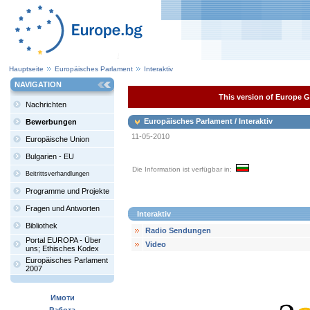
Hauptseite
Europäisches Parlament
Interaktiv
NAVIGATION
This version of Europe Ga
Nachrichten
Europäisches Parlament / Interaktiv
Bewerbungen
11-05-2010
Europäische Union
Bulgarien - EU
Die Information ist verfügbar in:
Beitrittsverhandlungen
Programme und Projekte
Fragen und Antworten
Interaktiv
Bibliothek
Radio Sendungen
Portal EUROPA - Über
Video
uns; Ethisches Kodex
Europäisches Parlament
2007
Имоти