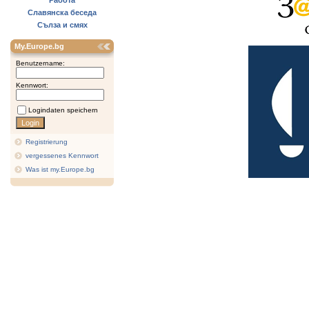
Работа
Славянска беседа
Сълза и смях
My.Europe.bg
Benutzername:
Kennwort:
Logindaten speichern
Registrierung
vergessenes Kennwort
Was ist my.Europe.bg