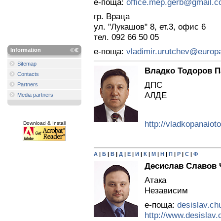
е-поща:
office.mep.gerb@gmail.
гр. Враца
ул. "Лукашов" 8, ет.3, офис 6
тел. 092 66 50 05
е-поща:
vladimir.urutchev@europa
Information
Sitemap
Владко Тодоров П
Contacts
ДПС
Partners
АЛДЕ
Media partners
http://vladkopanaioto
Download & Install
А
|
Б
|
В
|
Д
|
Е
|
И
|
К
|
М
|
Н
|
П
|
Р
|
С
|
Ф
Десислав Славов 
Атака
Независим
е-поща:
desislav.ch
http://www.desislav