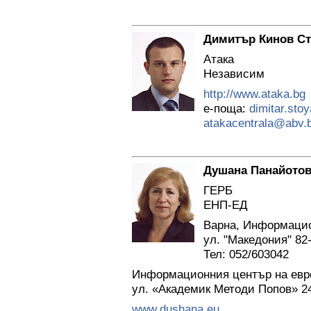
Димитър Кинов С
Атака
Независим
http://www.ataka.bg
е-поща:
dimitar.sto
atakacentrala@abv.
Душана Панайотов
ГЕРБ
ЕНП-ЕД
Варна, Информацио
ул. "Македония" 82
Тел: 052/603042
Информационния център на евро
ул. «Академик Методи Попов» 2
www.dushana.eu