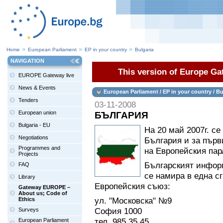
Home
European Parliament
EP in your country
Bulgaria
NAVIGATION
This version of Europe Gat
EUROPE Gateway live
News & Events
European Parliament / EP in your country / Bu
Tenders
03-11-2008
European union
БЪЛГАРИЯ
Bulgaria - EU
На 20 май 2007г. с
Negotiations
България и за първ
Programmes and
на Европейския пар
Projects
Българският инфор
FAQ
се намира в една 
Library
Европейския съюз:
Gateway EUROPE –
About us; Code of
ул. "Московска" №9
Ethics
София 1000
Surveys
тел. 985 35 45
European Parliament