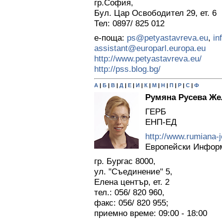
гр.София,
Бул. Цар Освободител 29, ет. 6
Тел: 0897/ 825 012
е-поща:
ps@petyastavreva.eu
,
in
assistant@europarl.europa.eu
http://www.petyastavreva.eu/
http://pss.blog.bg/
А
|
Б
|
В
|
Д
|
Е
|
И
|
К
|
М
|
Н
|
П
|
Р
|
С
|
Ф
Румяна Русева Же
ГЕРБ
ЕНП-ЕД
http://www.rumiana-j
Европейски Инфор
гр. Бургас 8000,
ул. "Съединение" 5,
Елена център, ет. 2
тел.: 056/ 820 960,
факс: 056/ 820 955;
приемно време: 09:00 - 18:00