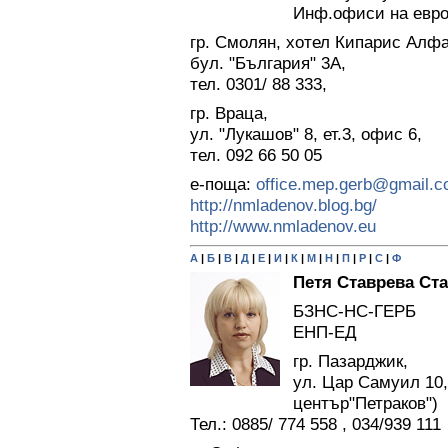
Инф.офиси на евро
гр. Смолян, хотел Кипарис Алф
бул. "България" 3А,
тел. 0301/ 88 333,
гр. Враца,
ул. "Лукашов" 8, ет.3, офис 6,
тел. 092 66 50 05
е-поща:
office.mep.gerb@gmail.
http://nmladenov.blog.bg/
http://www.nmladenov.eu
А
|
Б
|
В
|
Д
|
Е
|
И
|
К
|
М
|
Н
|
П
|
Р
|
С
|
Ф
Петя Ставрева Ст
БЗНС-НС-ГЕРБ
ЕНП-ЕД
гр. Пазарджик,
ул. Цар Самуил 10,
център"Петраков")
Тел.: 0885/ 774 558 , 034/939 111