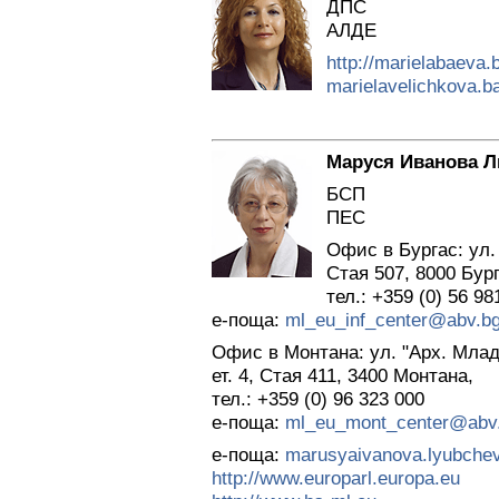
ДПС
АЛДЕ
http://marielabaeva.
marielavelichkova.
Маруся Иванова 
БСП
ПЕС
Офис в Бургас: ул
Стая 507, 8000 Бург
тел.: +359 (0) 56 98
е-поща:
ml_eu_inf_center@abv.b
Офис в Монтана: ул. "Арх. Млад
ет. 4, Стая 411, 3400 Монтана,
тел.: +359 (0) 96 323 000
е-поща:
ml_eu_mont_center@abv
е-поща:
marusyaivanova.lyubchev
http://www.europarl.europa.eu