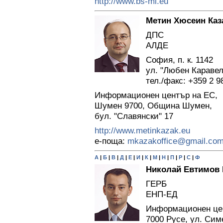
http://www.bs-ml.eu
Метин Хюсеин Каз
ДПС
АЛДЕ
София, п. к. 1142
ул. "Любен Каравело
тел./факс: +359 2 9
Информационен център на ЕС,
Шумен 9700, Община Шумен,
бул. "Славянски" 17
http://www.metinkazak.eu
е-поща:
mkazakoffice@gmail.co
А
|
Б
|
В
|
Д
|
Е
|
И
|
К
|
М
|
Н
|
П
|
Р
|
С
|
Ф
Николай Евтимов
ГЕРБ
ЕНП-ЕД
Информационен це
7000 Русе, ул. Сим