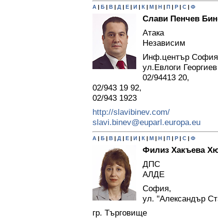
А
|
Б
|
В
|
Д
|
Е
|
И
|
К
|
М
|
Н
|
П
|
Р
|
С
|
Ф
Слави Пенчев Бин
Атака
Независим
Инф.център София
ул.Евлоги Георгиев
02/94413 20,
02/943 19 92,
02/943 1923
http://slavibinev.com/
slavi.binev@euparl.europa.eu
А
|
Б
|
В
|
Д
|
Е
|
И
|
К
|
М
|
Н
|
П
|
Р
|
С
|
Ф
Филиз Хакъева Х
ДПС
АЛДЕ
София,
ул. "Александър Ст
гр. Търговище