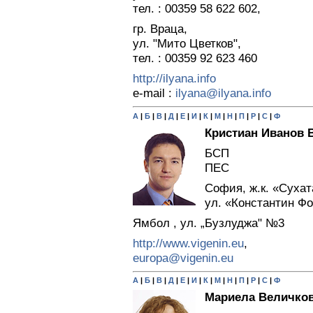
тел. : 00359 58 622 602,
гр. Враца,
ул. "Мито Цветков",
тел. : 00359 92 623 460
http://ilyana.info
e-mail :
ilyana@ilyana.info
А
|
Б
|
В
|
Д
|
Е
|
И
|
К
|
М
|
Н
|
П
|
Р
|
С
|
Ф
Кристиан Иванов 
БСП
ПЕС
София, ж.к. «Сухат
ул. «Константин Ф
Ямбол , ул. „Бузлуджа" №3
http://www.vigenin.eu
,
europa@vigenin.eu
А
|
Б
|
В
|
Д
|
Е
|
И
|
К
|
М
|
Н
|
П
|
Р
|
С
|
Ф
Мариела Величков