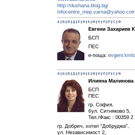
http://dushana.blog.bg/
infocentre_mep.varna@yahoo.co
А
|
Б
|
В
|
Д
|
Е
|
И
|
К
|
М
|
Н
|
П
|
Р
|
С
|
Ф
Евгени Захариев 
БСП
ПЕС
е-поща:
evgeni.kiri
А
|
Б
|
В
|
Д
|
Е
|
И
|
К
|
М
|
Н
|
П
|
Р
|
С
|
Ф
Илияна Малинова
БСП
ПЕС
гр. София,
бул. Ситняково 5,
Тел./Факс : 00359 2 
гр. Добрич, хотел "Добруджа",
ул. Независимост 2,