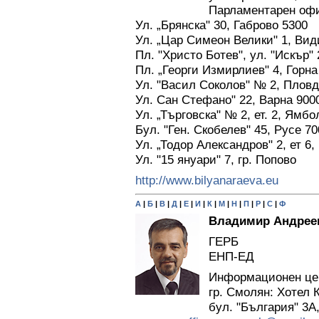
Парламентарен офис 
Ул. „Брянска" 30, Габрово 5300
Ул. „Цар Симеон Велики" 1, Вид
Пл. "Христо Ботев", ул. "Искър"
Пл. „Георги Измирлиев" 4, Горн
Ул. "Васил Соколов" № 2, Пловд
Ул. Сан Стефано" 22, Варна 900
Ул. „Търговска" № 2, ет. 2, Ямбо
Бул. "Ген. Скобелев" 45, Русе 70
Ул. „Тодор Александров" 2, ет 6
Ул. "15 януари" 7, гр. Попово
http://www.bilyanaraeva.eu
А
|
Б
|
В
|
Д
|
Е
|
И
|
К
|
М
|
Н
|
П
|
Р
|
С
|
Ф
Владимир Андрее
ГЕРБ
ЕНП-ЕД
Информационен цен
гр. Смолян: Хотел
бул. "България" 3А,