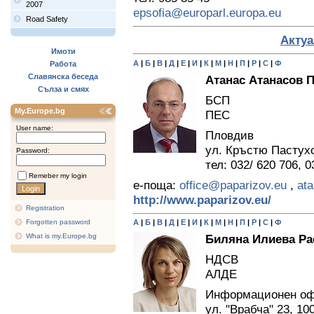
2007
epsofia@europarl.europa.eu
Road Safety
Актуа
Имоти
А
|
Б
|
В
|
Д
|
Е
|
И
|
К
|
М
|
Н
|
П
|
Р
|
С
|
Ф
Работа
Славянска беседа
Атанас Атанасов 
Сълза и смях
БСП
My.Europe.bg
ПЕС
User name:
Пловдив
ул. Кръстю Пастухов
Password:
тел: 032/ 620 706, 0
Remeber my login
е-поща:
office@paparizov.eu
,
at
http://www.paparizov.eu/
Registration
Forgotten password
А
|
Б
|
В
|
Д
|
Е
|
И
|
К
|
М
|
Н
|
П
|
Р
|
С
|
Ф
What is my.Europe.bg
Биляна Илиева Ра
НДСВ
АЛДЕ
Информационен о
ул. "Врабча" 23, 1