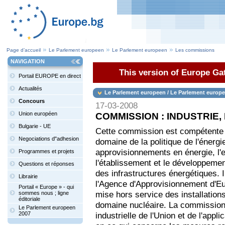
Page d’accueil
Le Parlement europeen
Le Parlement europeen
Les commissions
NAVIGATION
This version of Europe Gat
Portail EUROPE en direct
Actualités
Le Parlement europeen / Le Parlement europ
Concours
17-03-2008
Union européen
COMMISSION : INDUSTRIE
Bulgarie - UE
Cette commission est compétente
Negociations d"adhesion
domaine de la politique de l'énergi
approvisionnements en énergie, l'
Programmes et projets
l'établissement et le développeme
Questions et réponses
des infrastructures énergétiques. Il
Librairie
l'Agence d'Approvisionnement d'Eur
Portail « Europe » - qui
mise hors service des installations
sommes nous ; ligne
éditoriale
domaine nucléaire. La commission 
Le Parlement europeen
2007
industrielle de l'Union et de l'app