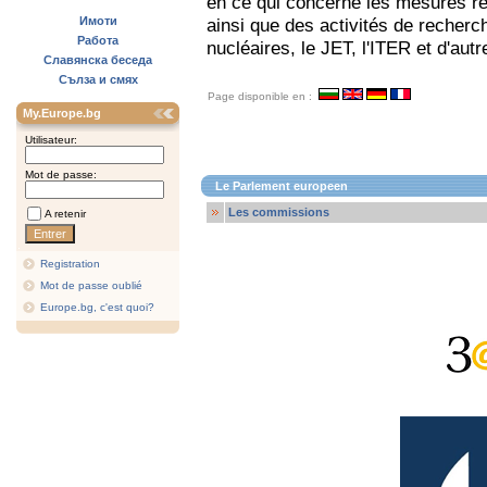
en ce qui concerne les mesures re
Имоти
ainsi que des activités de recher
Работа
nucléaires, le JET, l'ITER et d'au
Славянска беседа
Сълза и смях
Page disponible en :
My.Europe.bg
Utilisateur:
Mot de passe:
Le Parlement europeen
Les commissions
A retenir
Registration
Mot de passe oublié
Europe.bg, c'est quoi?