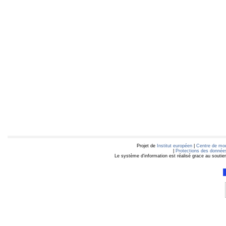
Projet de
Institut européen
|
Centre de mod
|
Protections des données
Le système d'information est réalisé grace au soutie