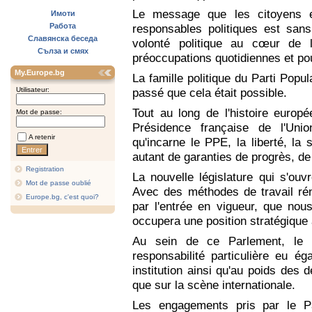
Le message que les citoyens e
Имоти
Работа
responsables politiques est sans 
Славянска беседа
volonté politique au cœur de l
Сълза и смях
préoccupations quotidiennes et po
My.Europe.bg
La famille politique du Parti Popu
Utilisateur:
passé que cela était possible.
Tout au long de l'histoire europ
Mot de passe:
Présidence française de l'Un
A retenir
qu'incarne le PPE, la liberté, la 
autant de garanties de progrès, de 
Registration
La nouvelle législature qui s'ou
Mot de passe oublié
Avec des méthodes de travail rén
Europe.bg, c'est quoi?
par l'entrée en vigueur, que nous
occupera une position stratégiqu
Au sein de ce Parlement, le 
responsabilité particulière eu é
institution ainsi qu'au poids des dé
que sur la scène internationale.
Les engagements pris par le Pa