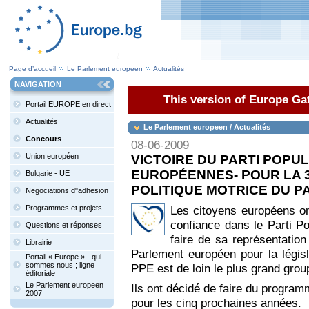
Page d’accueil
Le Parlement europeen
Actualités
NAVIGATION
This version of Europe Gat
Portail EUROPE en direct
Actualités
Le Parlement europeen / Actualités
Concours
08-06-2009
Union européen
VICTOIRE DU PARTI POPU
EUROPÉENNES- POUR LA 3
Bulgarie - UE
POLITIQUE MOTRICE DU 
Negociations d"adhesion
Programmes et projets
Les citoyens européens ont
confiance dans le Parti P
Questions et réponses
faire de sa représentatio
Librairie
Parlement européen pour la légis
Portail « Europe » - qui
sommes nous ; ligne
PPE est de loin le plus grand grou
éditoriale
Le Parlement europeen
Ils ont décidé de faire du program
2007
pour les cinq prochaines années.