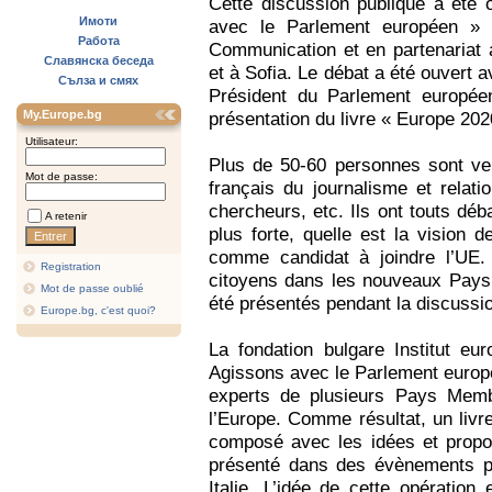
Cette discussion publique a été 
Имоти
avec le Parlement européen »
Работа
Communication et en partenariat 
Славянска беседа
et à Sofia. Le débat a été ouvert
Сълза и смях
Président du Parlement européen
My.Europe.bg
présentation du livre « Europe 202
Utilisateur:
Plus de 50-60 personnes sont ven
Mot de passe:
français du journalisme et relat
chercheurs, etc. Ils ont touts déb
A retenir
plus forte, quelle est la vision d
comme candidat à joindre l’UE. 
Registration
citoyens dans les nouveaux Pays
Mot de passe oublié
été présentés pendant la discussi
Europe.bg, c'est quoi?
La fondation bulgare Institut e
Agissons avec le Parlement europée
experts de plusieurs Pays Memb
l’Europe. Comme résultat, un livr
composé avec les idées et propos
présenté dans des évènements pa
Italie. L’idée de cette opération