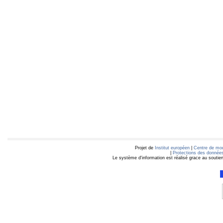
Projet de
Institut européen
|
Centre de mod
|
Protections des données
Le système d'information est réalisé grace au soutie