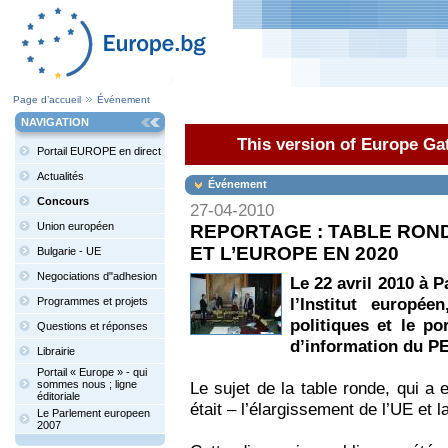
Page d’accueil
Événement
NAVIGATION
This version of Europe Gat
Portail EUROPE en direct
Actualités
Événement
Concours
27-04-2010
Union européen
REPORTAGE : TABLE ROND
ET L’EUROPE EN 2020
Bulgarie - UE
Negociations d"adhesion
Le 22 avril 2010 à P
l’Institut europé
Programmes et projets
politiques et le po
Questions et réponses
d’information du PE 
Librairie
Portail « Europe » - qui
sommes nous ; ligne
Le sujet de la table ronde, qui a 
éditoriale
était – l’élargissement de l’UE et 
Le Parlement europeen
2007