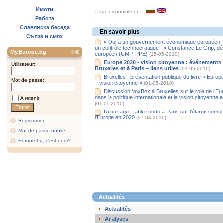
Имоти
Page disponible en :
Работа
Славянска беседа
En savoir plus
Сълза и смях
« Oui à un gouvernement économique européen,
un contrôle technocratique ! » Constance Le Grip, d
My.Europe.bg
européen (UMP, PPE)
(15-05-2010)
Europe 2020 - vision citoyenne : événements 
Utilisateur:
Bruxelles et à Paris – liens utiles
(03-05-2010)
Bruxelles : présentation publique du livre « Euro
Mot de passe:
– vision citoyenne »
(01-05-2010)
Discussion VoxBox à Bruxelles sur le role de l’Eu
dans la politique internationale et la vision citoyenne 
A retenir
(01-05-2010)
Reportage : table ronde à Paris sur l’élargissemen
l’Europe en 2020
(27-04-2010)
Registration
Mot de passe oublié
Europe.bg, c'est quoi?
Actualités
Actualités
Analyses