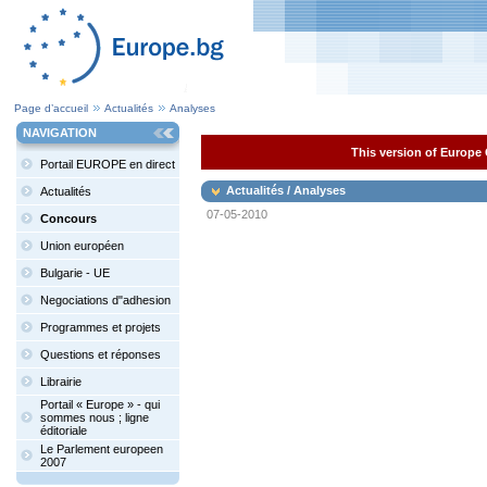
Page d’accueil
Actualités
Analyses
NAVIGATION
This version of Europe 
Portail EUROPE en direct
Actualités / Analyses
Actualités
07-05-2010
Concours
Union européen
Bulgarie - UE
Negociations d"adhesion
Programmes et projets
Questions et réponses
Librairie
Portail « Europe » - qui
sommes nous ; ligne
éditoriale
Le Parlement europeen
2007