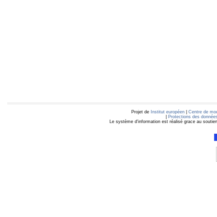
Projet de
Institut européen
|
Centre de mod
|
Protections des données
Le système d'information est réalisé grace au soutie