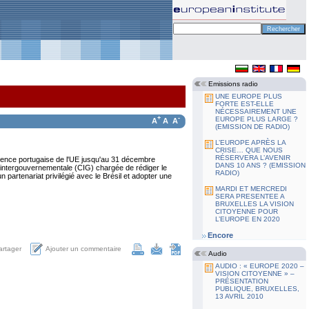
Emissions radio
UNE EUROPE PLUS
FORTE EST-ELLE
NÉCESSAIREMENT UNE
+
-
EUROPE PLUS LARGE ?
A
A
A
(EMISSION DE RADIO)
L’EUROPE APRÈS LA
CRISE… QUE NOUS
RÉSERVERA L’AVENIR
sidence portugaise de l'UE jusqu'au 31 décembre
DANS 10 ANS ? (EMISSION
ce intergouvernementale (CIG) chargée de rédiger le
RADIO)
un partenariat privilégié avec le Brésil et adopter une
MARDI ET MERCREDI
SERA PRESENTEE A
BRUXELLES LA VISION
CITOYENNE POUR
L’EUROPE EN 2020
Encore
Ajouter un commentaire
artager
Audio
AUDIO : « EUROPE 2020 –
VISION CITOYENNE » –
PRÉSENTATION
PUBLIQUE, BRUXELLES,
13 AVRIL 2010