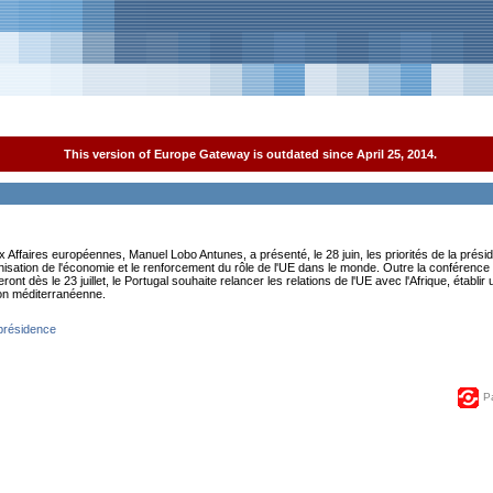
This version of Europe Gateway is outdated since April 25, 2014.
ux Affaires européennes, Manuel Lobo Antunes, a présenté, le 28 juin, les priorités de la pré
dernisation de l'économie et le renforcement du rôle de l'UE dans le monde. Outre la conféren
nt dès le 23 juillet, le Portugal souhaite relancer les relations de l'UE avec l'Afrique, établir 
ion méditerranéenne.
a présidence
P