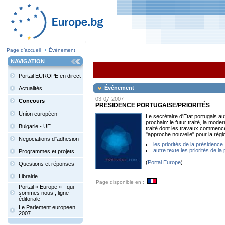
Page d’accueil
Événement
NAVIGATION
Portail EUROPE en direct
Événement
Actualités
03-07-2007
Concours
PRÉSIDENCE PORTUGAISE/PRIORITÉS
Union européen
Le secrétaire d'Etat portugais a
prochain: le futur traité, la mo
Bulgarie - UE
traité dont les travaux commencero
"approche nouvelle" pour la rég
Negociations d"adhesion
les priorités de la présidence
autre texte les priorités de l
Programmes et projets
(
Portal Europe
)
Questions et réponses
Librairie
Page disponible en :
Portail « Europe » - qui
sommes nous ; ligne
éditoriale
Le Parlement europeen
2007