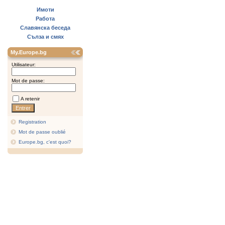
Имоти
Работа
Славянска беседа
Сълза и смях
My.Europe.bg
Utilisateur:
Mot de passe:
A retenir
Registration
Mot de passe oublié
Europe.bg, c'est quoi?