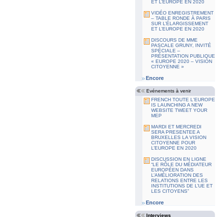
ET L’EUROPE EN 2020
VIDÉO ENREGISTREMENT
– TABLE RONDE À PARIS
SUR L’ÉLARGISSEMENT
ET L’EUROPE EN 2020
DISCOURS DE MME
PASCALE GRUNY, INVITÉ
SPÉCIALE –
PRÉSENTATION PUBLIQUE
« EUROPE 2020 – VISION
CITOYENNE »
Encore
Evénements à venir
FRENCH TOUTE L'EUROPE
IS LAUNCHING A NEW
WEBSITE TWEET YOUR
MEP
MARDI ET MERCREDI
SERA PRESENTEE A
BRUXELLES LA VISION
CITOYENNE POUR
L’EUROPE EN 2020
DISCUSSION EN LIGNE
“LE RÔLE DU MÉDIATEUR
EUROPÉEN DANS
L’AMÉLIORATION DES
RELATIONS ENTRE LES
INSTITUTIONS DE L’UE ET
LES CITOYENS”
Encore
Interviews