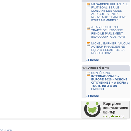
MAGARDICH HULIAN : " IL
FAUT ÉGALISER LE
MONTANT DES AIDES
AGRICOLES ENTRE
NOUVEAUX ET ANCIENS
ETATS MEMBRES "
JERZY BUZEK : "LE
TRAITÉ DE LISBONNE
REND LE PARLEMENT
BEAUCOUP PLUS FORT"
MICHEL BARNIER: "AUCUN
ACTEUR FINANCIER NE
SERA À L’ÉCART DE LA
RÉGULATION"
Encore
Articles récents
CONFÉRENCE
INTERNATIONALE «
EUROPE 2020 – VISIONS
CITOYENNES » À SOFIA :
TOUTE INFO À UN
ENDROIT
Encore
te - Sofia