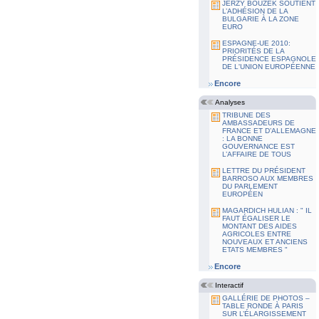
JERZY BOUZEK SOUTIENT
L’ADHÉSION DE LA
BULGARIE À LA ZONE
EURO
ESPAGNE-UE 2010:
PRIORITÉS DE LA
PRÉSIDENCE ESPAGNOLE
DE L'UNION EUROPÉENNE
Encore
Analyses
TRIBUNE DES
AMBASSADEURS DE
FRANCE ET D’ALLEMAGNE
: LA BONNE
GOUVERNANCE EST
L’AFFAIRE DE TOUS
LETTRE DU PRÉSIDENT
BARROSO AUX MEMBRES
DU PARLEMENT
EUROPÉEN
MAGARDICH HULIAN : " IL
FAUT ÉGALISER LE
MONTANT DES AIDES
AGRICOLES ENTRE
NOUVEAUX ET ANCIENS
ETATS MEMBRES "
Encore
Interactif
GALLÉRIE DE PHOTOS –
TABLE RONDE À PARIS
SUR L’ÉLARGISSEMENT