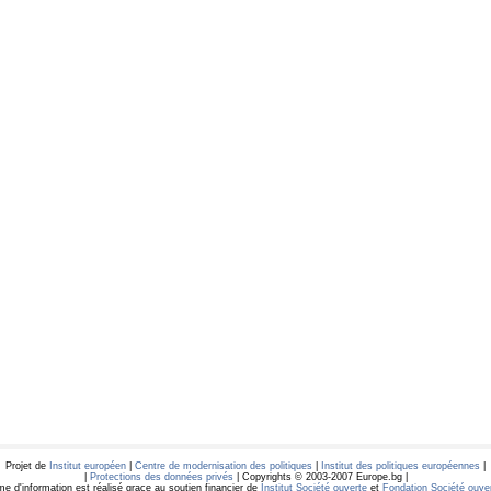
Projet de
Institut européen
|
Centre de modernisation des politiques
|
Institut des politiques européennes
|
|
Protections des données privés
| Copyrights © 2003-2007 Europe.bg |
e d'information est réalisé grace au soutien financier de
Institut Société ouverte
et
Fondation Société ouver