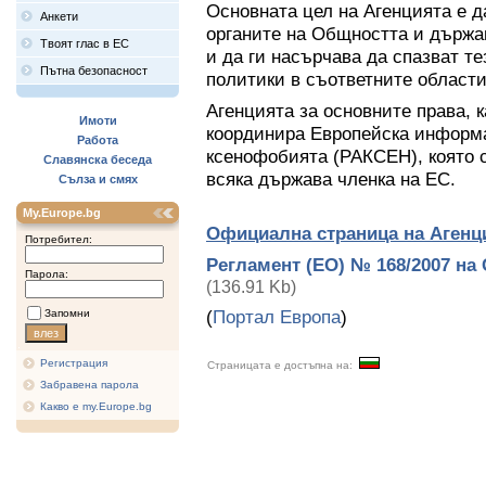
Основната цел на Агенцията е д
Анкети
органите на Общността и държа
Твоят глас в ЕС
и да ги насърчава да спазват т
Пътна безопасност
политики в съответните области
Агенцията за основните права, 
Имоти
координира Европейска информ
Работа
ксенофобията (РАКСЕН), която 
Славянска беседа
всяка държава членка на ЕС.
Сълза и смях
My.Europe.bg
Официална страница на Агенц
Потребител:
Регламент (ЕО) № 168/2007 на 
Парола:
(136.91 Kb)
(
Портал Европа
)
Запомни
Регистрация
Страницата е достъпна на:
Забравена парола
Какво е my.Europe.bg