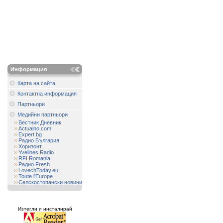
Информация
Карта на сайта
Контактна информация
Партньори
Медийни партньори
Вестник Дневник
Actualno.com
Expert.bg
Радио България
Хоризонт
Yvelines Radio
RFI Romania
Радио Fresh
LovechToday.eu
Toute l'Europe
Селскостопански новини
Изтегли и инсталирай