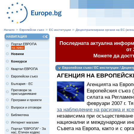
Начало
Европейски съюз
ЕС институции
Децентрализирани органи на ЕС (аген
НАВИГАЦИЯ
Последната актуална информа
Портал ЕВРОПА
на живо
от 
Новини
Можете да дост
Конкурси
Европейски съюз / ЕС институции / Децент
Квартал ЕВРОПА
АГЕНЦИЯ НА ЕВРОПЕЙСК
Европейски съюз
Агенцията на Европ
България - ЕС
Европейския съюз (
Преговори за
присъединяване
силата на Регламен
Програми и проекти
февруари 2007 г. Т
Въпроси и отговори
за наблюдение на расизма и кс
независима при осъществяване 
Библиотека
национални и международни инс
Интернет магазин
Съвета на Европа, както и с ор
Портал "ЕВРОПА" - За
нас; Етичен кодекс