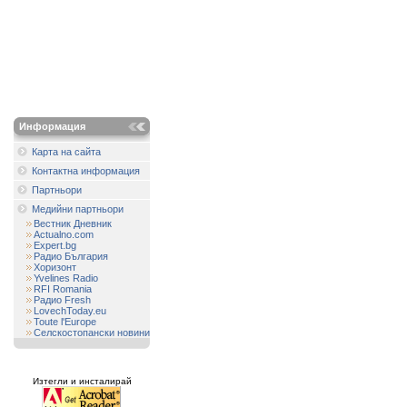
Информация
Карта на сайта
Контактна информация
Партньори
Медийни партньори
Вестник Дневник
Actualno.com
Expert.bg
Радио България
Хоризонт
Yvelines Radio
RFI Romania
Радио Fresh
LovechToday.eu
Toute l'Europe
Селскостопански новини
Изтегли и инсталирай