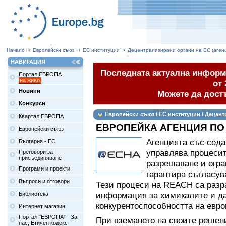
Начало
Европейски съюз
ЕС институции
Децентрализирани органи на ЕС (аген
НАВИГАЦИЯ
Последната актуална информа
Портал ЕВРОПА
на живо
от 
Новини
Можете да дост
Конкурси
Европейски съюз / ЕС институции / Децент
Квартал ЕВРОПА
ЕВРОПЕЙКА АГЕНЦИЯ ПО
Европейски съюз
Агенцията със сед
България - ЕС
управлява процесит
Преговори за
присъединяване
разрешаване и огра
Програми и проекти
гарантира съгласув
Въпроси и отговори
Тези процеси на REACH са разр
информация за химикалите и да
Библиотека
конкурентоспособността на евр
Интернет магазин
Портал "ЕВРОПА" - За
При вземането на своите решени
нас; Етичен кодекс