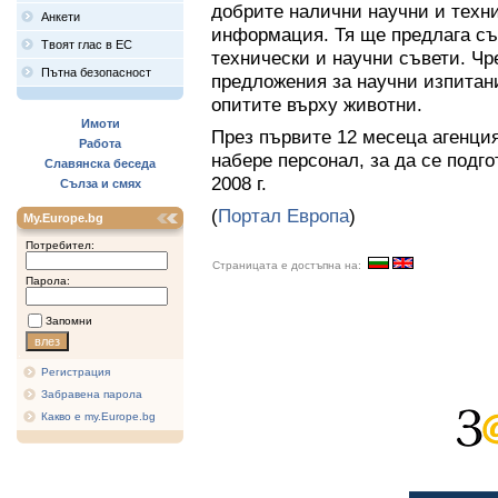
добрите налични научни и техн
Анкети
информация. Тя ще предлага с
Твоят глас в ЕС
технически и научни съвети. Чр
Пътна безопасност
предложения за научни изпитан
опитите върху животни.
Имоти
През първите 12 месеца агенци
Работа
набере персонал, за да се подг
Славянска беседа
2008 г.
Сълза и смях
(
Портал Европа
)
My.Europe.bg
Потребител:
Страницата е достъпна на:
Парола:
Запомни
Регистрация
Забравена парола
Какво е my.Europe.bg