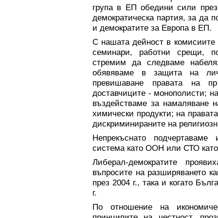
група в ЕП обедини сили през
демократическа партия, за да 
и демократите за Европа в ЕП.
С нашата дейност в комисиите 
семинари, работни срещи, 
стремим да следваме набеля
обявяваме в защита на лич
превишаване правата на пр
доставчиците - монополисти; н
въздействаме за намаляване н
химически продукти; на правата
дискриминираните на религиозна
Непрекъснато подчертаваме 
система като ООН или СТО като
Либерал-демократите прояви
въпросите на разширяването ка
през 2004 г., така и когато Бъ
г.
По отношение на икономиче
принципите на честност, проз