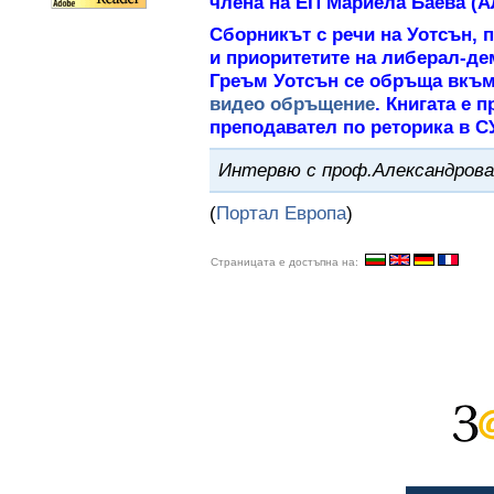
члена на ЕП Мариела Баева (
Сборникът с речи на Уотсън, 
и приоритетите на либерал-де
Греъм Уотсън се обръща вкъм
видео обръщение
. Книгата е 
преподавател по реторика в 
Интервю с проф.Александров
(
Портал Европа
)
Страницата е достъпна на: