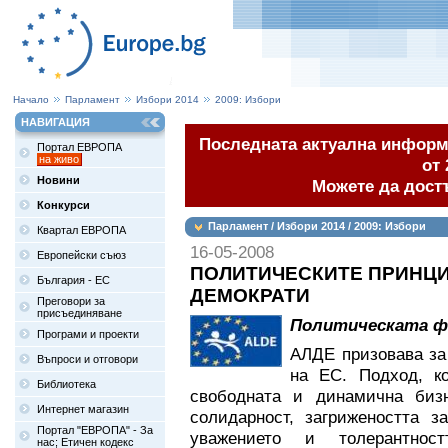
Начало
Парламент
Избори 2014
2009: Избори
НАВИГАЦИЯ
Последната актуална информа
Портал ЕВРОПА
на живо
от 
Новини
Можете да дост
Конкурси
Парламент / Избори 2014 / 2009: Избори
Квартал ЕВРОПА
16-05-2008
Европейски съюз
ПОЛИТИЧЕСКИТЕ ПРИНЦИ
България - ЕС
ДЕМОКРАТИ
Преговори за
присъединяване
Политическата ф
Програми и проекти
АЛДЕ призовава за
Въпроси и отговори
на ЕС. Подход, к
Библиотека
свободната и динамична бизн
Интернет магазин
солидарност, загрижеността з
Портал "ЕВРОПА" - За
уважението и толерантнос
нас; Етичен кодекс