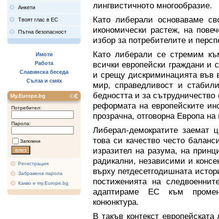
лингвистичното многообразие.
Анкети
Като либерали основаваме сво
Твоят глас в ЕС
икономически растеж, на повеч
Пътна безопасност
избор за потребителите и персп
Като либерали се стремим към
Имоти
всички европейски граждани и 
Работа
Славянска беседа
и срещу дискриминацията във в
Сълза и смях
мир, справедливост и стабили
бедността и за сътрудничество
My.Europe.bg
реформата на европейските ин
Потребител:
прозрачна, отговорна Европа на 
Парола:
Либерал-демократите заемат ц
това си качество често баланс
Запомни
изразител на разума, на прин
радикални, независими и консе
Регистрация
върху петдесетгодишната истор
Забравена парола
постиженията на следвоеннит
Какво е my.Europe.bg
адаптираме ЕС към проме
конюнктура.
В такъв контекст европейската