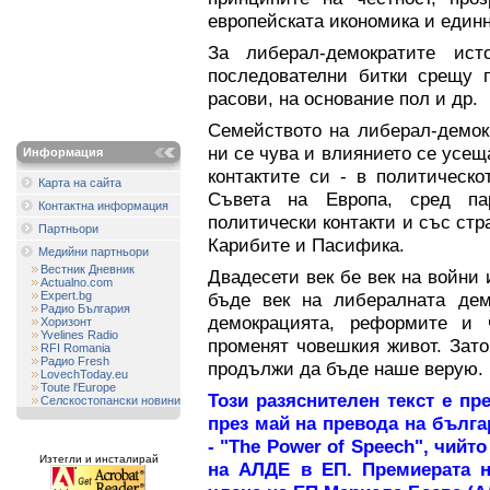
европейската икономика и единн
Зa либерал-демократите ист
последователни битки срещу п
расови, на основание пол и др.
Семейството на либерал-демок
ни се чува и влиянието се усещ
Информация
контактите си - в политическо
Карта на сайта
Съвета на Европа, сред па
Контактна информация
политически контакти и със стр
Партньори
Карибите и Пасифика.
Медийни партньори
Вестник Дневник
Двадесети век бе век на войни 
Actualno.com
Expert.bg
бъде век на либералната демо
Радио България
демокрацията, реформите и 
Хоризонт
Yvelines Radio
променят човешкия живот. Зат
RFI Romania
Радио Fresh
продължи да бъде наше верую.
LovechToday.eu
Toute l'Europe
Този разяснителен текст е п
Селскостопански новини
през май на превода на бълга
- "The Power of Speech", чийт
Изтегли и инсталирай
на АЛДЕ в ЕП. Премиерата н