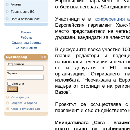
Европейския парламент в Юг
Анкети
отбелязва неговата 50-годишнин
Твоят глас в ЕС
Участниците в
конференция
Пътна безопасност
Европейския парламент Ханс-
място представители на четвъ
Имоти
държави, кандидати за членств
Работа
Славянска беседа
Сълза и смях
В дискусиите взеха участие 100
главни редактори и водещи
My.Europe.bg
национални телевизии и печатн
Потребител:
се и депутати в ЕП, полит
организации. Откриването 
Парола:
изложбата "Неочакваната Евро
Запомни
кадъра от столиците на регио
Вазов".
Регистрация
Забравена парола
Проектът се осъществява с
Какво е my.Europe.bg
парламент и със съдействието н
Инициативата „Сега – взаим
която също се съфинанс