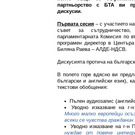
партньорство с БТА ви пр
дискусии.
Първата сесия
– с участието на
съвет за сътрудничеств
парламентарната Комисия по в
програмен директор в Центъра
Биляна Раева – АЛДЕ-НДСВ.
Дискусията протича на българск
В полето горе вдясно ви предл
български и английски език), ка
текстови обобщения:
Пълен аудиозапис (английс
Уводно изказване на г-
Много малко европейци осъ
всеки се чувства гражданин
Уводно изказване на г-н 
нуждае от повече интегр