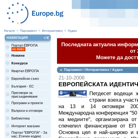
Начало
Парламент
Интерактивно
Аудио
НАВИГАЦИЯ
Последната актуална информа
Портал ЕВРОПА
на живо
от 
Новини
Можете да дост
Конкурси
Парламент / Интерактивно / Аудио
Квартал ЕВРОПА
21-10-2008
Европейски съюз
ЕВРОПЕЙСКАТА ИДЕНТИЧ
България - ЕС
Петдесет водещи 
Преговори за
присъединяване
страни взеха участ
Програми и проекти
на 13 и 14 октомври 20
Въпроси и отговори
Международна конференция "50 
на медиите", организирана о
Библиотека
спечелил финансиране от ЕП 
Интернет магазин
Основна цел е най-широко и в
Портал "ЕВРОПА" - За
нас; Етичен кодекс