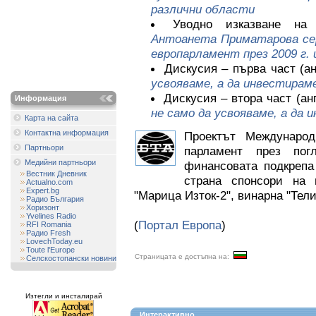
различни области
Уводно изказване на
Антоанета Приматарова сер
европарламент през 2009 г.
Дискусия – първа част (а
усвояваме, а да инвестираме
Дискусия – втора част (ан
Информация
не само да усвояваме, а да 
Карта на сайта
Контактна информация
Проектът Международ
Партньори
парламент през по
Медийни партньори
финансовата подкрепа
Вестник Дневник
страна спонсори на
Actualno.com
Expert.bg
"Марица Изток-2", винарна "Тел
Радио България
Хоризонт
Yvelines Radio
(
Портал Европа
)
RFI Romania
Радио Fresh
LovechToday.eu
Toute l'Europe
Страницата е достъпна на:
Селскостопански новини
Изтегли и инсталирай
Интерактивно