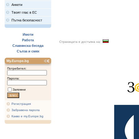
Анкети
Твоят глас в ЕС
Пътна безопасност
Имоти
Работа
Страницата е достъпна на:
Славянска беседа
Сълза и смях
My.Europe.bg
Потребител:
Парола:
Запомни
Регистрация
Забравена парола
Какво е my.Europe.bg