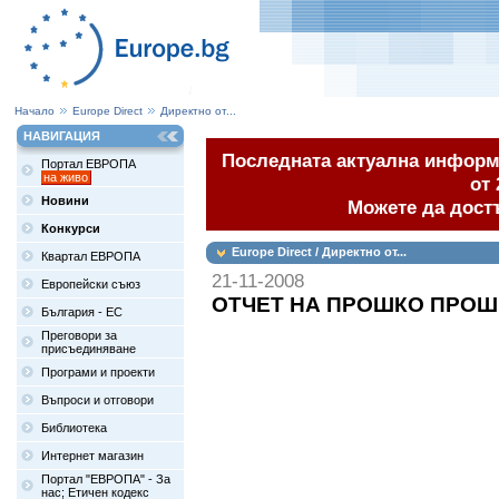
Начало
Europe Direct
Директно от...
НАВИГАЦИЯ
Последната актуална информа
Портал ЕВРОПА
на живо
от 
Новини
Можете да дост
Конкурси
Europe Direct / Директно от...
Квартал ЕВРОПА
21-11-2008
Европейски съюз
ОТЧЕТ НА ПРОШКО ПРОШК
България - ЕС
Преговори за
присъединяване
Програми и проекти
Въпроси и отговори
Библиотека
Интернет магазин
Портал "ЕВРОПА" - За
нас; Етичен кодекс