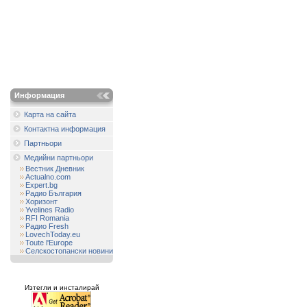
Информация
Карта на сайта
Контактна информация
Партньори
Медийни партньори
Вестник Дневник
Actualno.com
Expert.bg
Радио България
Хоризонт
Yvelines Radio
RFI Romania
Радио Fresh
LovechToday.eu
Toute l'Europe
Селскостопански новини
Изтегли и инсталирай