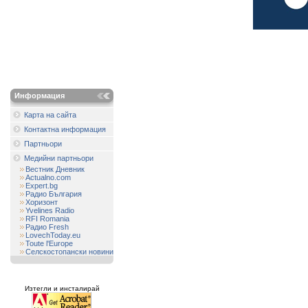
Информация
Карта на сайта
Контактна информация
Партньори
Медийни партньори
Вестник Дневник
Actualno.com
Expert.bg
Радио България
Хоризонт
Yvelines Radio
RFI Romania
Радио Fresh
LovechToday.eu
Toute l'Europe
Селскостопански новини
Изтегли и инсталирай