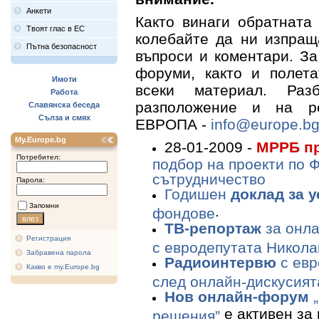
Анкети
Както винаги обратната
Твоят глас в ЕС
колебайте да ни изпращ
Пътна безопасност
въпроси и коментари. З
форуми, както и полета
Имоти
всеки материал. Ра
Работа
разположение и на р
Славянска беседа
Сълза и смях
ЕВРОПА -
info@europe.b
My.Europe.bg
28-01-2009 -
МРРБ пр
Потребител:
подбор на проекти по 
сътрудничество
Парола:
Годишен
доклад за 
Запомни
.
фондове
ТВ-репортаж
за онла
Регистрация
с евродепутата Никол
Забравена парола
Радиоинтервю
с евр
Какво е my.Europe.bg
след онлайн-дискусия
Нов онлайн-форум
„
е активен за 
решения”