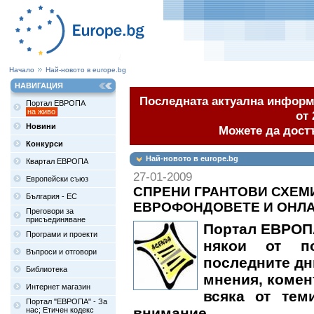
Начало
Най-новото в europe.bg
НАВИГАЦИЯ
Последната актуална информа
Портал ЕВРОПА
на живо
от 
Новини
Можете да дост
Конкурси
Най-новото в europe.bg
Квартал ЕВРОПА
27-01-2009
Европейски съюз
СПРЕНИ ГРАНТОВИ СХЕМИ
България - ЕС
ЕВРОФОНДОВЕТЕ И ОНЛАЙ
Преговори за
присъединяване
Портал ЕВРОПА
Програми и проекти
някои от по
Въпроси и отговори
последните дн
Библиотека
мнения, комен
Интернет магазин
всяка от тем
Портал "ЕВРОПА" - За
внимание.
нас; Етичен кодекс