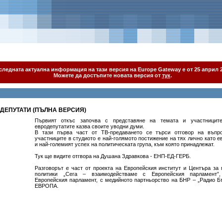
следната актуална информация на тази версия на Europe Gateway е от 25 април 2
Можете да достъпите новата версия от
тук
.
ДЕПУТАТИ (ПЪЛНА ВЕРСИЯ)
Първият откъс започва с представяне на темата и участниците
евродепутатите казва своите уводни думи.
В тази първа част от ТВ-предаването се търси отговор на въпр
участниците в студиото е най-голямото постижение на тях лично като е
и най-големият успех на политическата група, към която принадлежат.
Тук ще видите отгвора на Душана Здравкова - ЕНП-ЕД-ГЕРБ.
Разговорът е част от проекта на Европейския институт и Центъра за
политики „Сега – взаимодействаме с Европейския парламент”
Европейския парламент, с медийното партньорство на БНР – „Радио Б
ЕВРОПА.