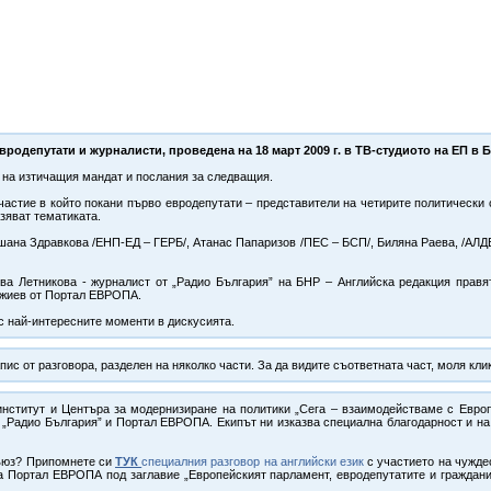
вродепутати и журналисти, проведена на 18 март 2009 г. в ТВ-студиото на ЕП в 
 на изтичащия мандат и послания за следващия.
частие в който покани първо евродепутати – представители на четирите политически
азяват тематиката.
ушана Здравкова /ЕНП-ЕД – ГЕРБ/, Атанас Папаризов /ПЕС – БСП/, Биляна Раева, /АЛД
и Ива Летникова - журналист от „Радио България” на БНР – Английска редакция пра
джиев от Портал ЕВРОПА.
с най-интересните моменти в дискусията.
с от разговора, разделен на няколко части. За да видите съответната част, моля кли
 институт и Центъра за модернизиране на политики „Сега – взаимодействаме с Евро
 „Радио България” и Портал ЕВРОПА. Екипът ни изказва специална благодарност и на 
съюз? Припомнете си
ТУК
специалния разговор на английски език
с участието на чужде
а Портал ЕВРОПА под заглавие „Европейският парламент, евродепутатите и граждани