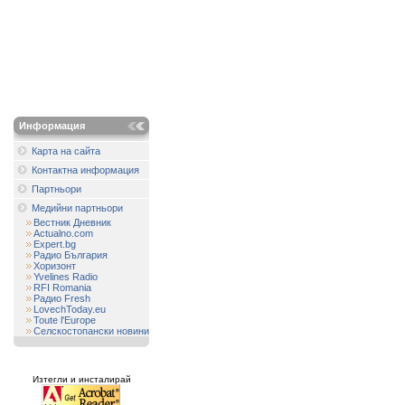
Информация
Карта на сайта
Контактна информация
Партньори
Медийни партньори
Вестник Дневник
Actualno.com
Expert.bg
Радио България
Хоризонт
Yvelines Radio
RFI Romania
Радио Fresh
LovechToday.eu
Toute l'Europe
Селскостопански новини
Изтегли и инсталирай