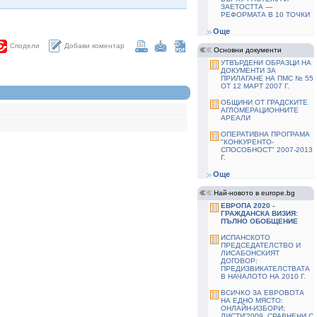
ЗАЕТОСТТА —
РЕФОРМАТА В 10 ТОЧКИ
Още
Добави коментар
Сподели
Основни документи
УТВЪРДЕНИ ОБРАЗЦИ НА
ДОКУМЕНТИ ЗА
ПРИЛАГАНЕ НА ПМС № 55
ОТ 12 МАРТ 2007 Г.
ОБЩИНИ ОТ ГРАДСКИТЕ
АГЛОМЕРАЦИОННИТЕ
АРЕАЛИ
ОПЕРАТИВНА ПРОГРАМА
"КОНКУРЕНТО-
СПОСОБНОСТ" 2007-2013
Г.
Още
Най-новото в europe.bg
ЕВРОПА 2020 -
ГРАЖДАНСКА ВИЗИЯ:
ПЪЛНО ОБОБЩЕНИЕ
ИСПАНСКОТО
ПРЕДСЕДАТЕЛСТВО И
ЛИСАБОНСКИЯТ
ДОГОВОР:
ПРЕДИЗВИКАТЕЛСТВАТА
В НАЧАЛОТО НА 2010 Г.
ВСИЧКО ЗА ЕВРОВОТА
НА ЕДНО МЯСТО:
ОНЛАЙН-ИЗБОРИ;
ЛИСТИ'2009, СРАВНЕНИ С