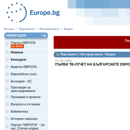
Начало
Парламент
Интерактивно
Видео
НАВИГАЦИЯ
По
Портал ЕВРОПА
на живо
Новини
Парламент / Интерактивно / Видео
Конкурси
27-03-2009
ПЪРВИ ТВ-ОТЧЕТ НА БЪЛГАРСКИТЕ ЕВРО
Квартал ЕВРОПА
Европейски съюз
България - ЕС
Преговори за
присъединяване
Програми и проекти
Въпроси и отговори
Библиотека
Интернет магазин
Портал "ЕВРОПА" - За
нас; Етичен кодекс