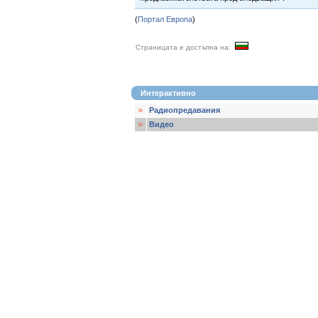
(
Портал Европа
)
Страницата е достъпна на:
Интерактивно
Радиопредавания
Видео