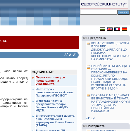
Предстоящо
014.
КОНФЕРЕНЦИЯ: „ЕВРОПА
В ХХІ ВЕК:
ДЕМОКРАЦИЯТА СРЕЩУ
РАСИЗМА,
+
-
A
A
A
КСЕНОФОБИЯТА И ЕЗИКА
НА ОМРАЗАТА“
СИРИЙСКИТЕ БЕЖАНЦИ В
БЪЛГАРИЯ —
, като всеки от
СЪДЪРЖАНИЕ
ПРЕСКОНФЕРЕНЦИЯ НА
КОМИСИЯТА ПО
Първа част - увод и
оса какво според
ГРАЖДАНСКИ СВОБОДИ,
представяне на
вродепутати, както
ПРАВОСЪДИЕ И
участниците.
ВЪТРЕШНИ РАБОТИ НА
ЕП УТРЕ В 14,00 Ч
Част втора -
равносметката на Атанас
БОРБАТА С МЛАДЕЖКАТА
Папаризов (ПЕС-БСП)
БЕЗРАБОТИЦА Е ТЕМАТА
 модернизиране на
В третата част на
НА ГРАЖДАНСКИЯ ФОРУМ
, финансиран от
предаването говори
"АГОРА" 2013 НА
ългария” и Портал
Биляна Раева - АЛДЕ-
ЕВРОПЕЙСКИЯ
НДСВ.
ПАРЛАМЕНТ
В четвъртата част думата
Още
е на независимия
евродепутат Слави Бинев
(АТАКА).
Интервюта
В петата част на ТВ-