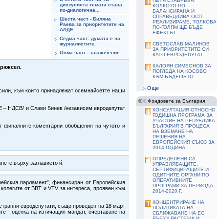
ПЕТЯ СТАВРЕВА:
дискусията темата става
КОЛКОТО ПО
по-диалогична...
БАЛАНСИРАНА И
СПРАВЕДЛИВА ОСП
Шеста част - Биляна
РЕАЛИЗИРАМЕ, ТОЛКОВА
Раева за приоритетите на
ПО-ГОЛЯМ ЩЕ БЪДЕ
АЛДЕ.
ЕФЕКТЪТ
Седма част: думата е на
журналистите.
СВЕТОСЛАВ МАЛИНОВ
ЗА ПРИОРИТЕТИТЕ СИ
Осма част - заключение.
КАТО ЕВРОДЕПУТАТ
КАЛОЯН СИМЕОНОВ ЗА
Брюксел.
ПОГЛЕДА НА КОСОВО
КЪМ БЪДЕЩЕТО
Още
 сили, към които принадлежат осемнайсетте наши
Фондовете за България
Е – НДСВ/ и Слави Бинев /независим евродепутат
КОНСУЛТАЦИЯ ОТНОСНО
ГОДИШНА ПРОГРАМА ЗА
УЧАСТИЕ НА РЕПУБЛИКА
вят финалните коментарни обобщения на чутото и
БЪЛГАРИЯ В ПРОЦЕСА
НА ВЗЕМАНЕ НА
РЕШЕНИЯ НА
ЕВРОПЕЙСКИЯ СЪЮЗ ЗА
2014 ГОДИНА
ОПРЕДЕЛЕНИ СА
кнете върху заглавието й.
УПРАВЛЯВАЩИТЕ,
СЕРТИФИЦИРАЩИТЕ И
ОДИТНИТЕ ОРГАНИ ПО
ОПЕРАТИВНИТЕ
пейския парламент”, финансиран от Европейския
ПРОГРАМИ ЗА ПЕРИОДА
колегите от BBT и VTV за интереса, проявен към
2014-2020 Г.
КОНЦЕНТРИРАНЕ НА
странни евродепутати, също проведен на 18 март
ПОЛИТИКАТА НА
те - оценка на изтичащия мандат, очертаване на
СБЛИЖАВАНЕ НА ЕС
ВЪРХУ РАСТЕЖА И