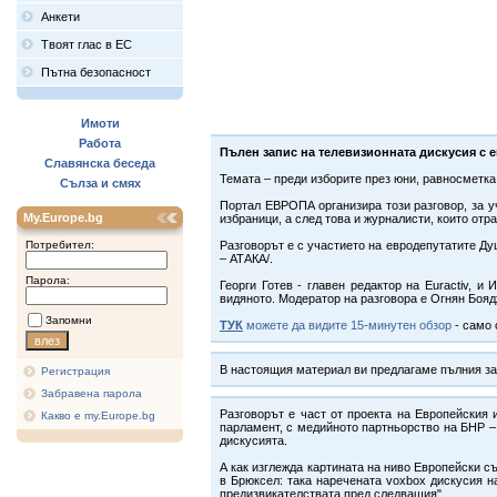
Анкети
Твоят глас в ЕС
Пътна безопасност
Имоти
Работа
Пълен запис на телевизионната дискусия с е
Славянска беседа
Темата – преди изборите през юни, равносметка
Сълза и смях
Портал ЕВРОПА организира този разговор, за у
My.Europe.bg
избраници, а след това и журналисти, които отр
Потребител:
Разговорът е с участието на евродепутатите Д
– АТАКА/.
Парола:
Георги Готев - главен редактор на Euractiv, 
видяното. Модератор на разговора е Огнян Боя
Запомни
ТУК
можете да видите 15-минутен обзор
- само 
В настоящия материал ви предлагаме пълния запи
Регистрация
Забравена парола
Разговорът е част от проекта на Европейския
Какво е my.Europe.bg
парламент, с медийното партньорство на БНР –
дискусията.
А как изглежда картината на ниво Европейски 
в Брюксел: така наречената voxbox дискусия н
предизвикателствата пред следващия".