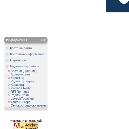
Информация
Карта на сайта
Контактна информация
Партньори
Медийни партньори
Вестник Дневник
Actualno.com
Expert.bg
Радио България
Хоризонт
Yvelines Radio
RFI Romania
Радио Fresh
LovechToday.eu
Toute l'Europe
Селскостопански новини
Изтегли и инсталирай