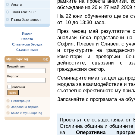
рамките на проекта анализи, к
Анкети
обсъждане на 26 и 27 май 2009 г
Твоят глас в ЕС
На 22 юни обучението ще се със
Пътна безопасност
от 10 до 13:30 часа.
През месец май резултатите о
Имоти
анализи бяха представени на 
Работа
София, Плевен и Сливен, с уча
Славянска беседа
и структурите на гражданско
Сълза и смях
коментари и препоръки беш
My.Europe.bg
дейностите, свързани с вз
Потребител:
гражданския сектор.
Парола:
Семинарите имат за цел да пре
модела за взаимодействие и так
Запомни
съответно ефективното му прил
Запознайте с програмата на об
Регистрация
Забравена парола
Какво е my.Europe.bg
Проектът се осъществява от 
Столична община и общините 
на
Оперативна програ