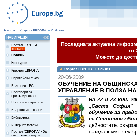
Начало
Квартал ЕВРОПА
Събития
НАВИГАЦИЯ
Последната актуална информа
Портал ЕВРОПА
на живо
от 
Новини
Можете да дост
Конкурси
Квартал ЕВРОПА / Събития
Квартал ЕВРОПА
20-06-2009
Европейски съюз
ОБУЧЕНИЕ НА ОБЩИНСК
България - ЕС
УПРАВЛЕНИЕ В ПОЛЗА Н
Преговори за
присъединяване
На 22 и 23 юни 20
Програми и проекти
„Света София" 
Въпроси и отговори
обучение за пре
Библиотека
на Столична общ
дейностите, свърза
Интернет магазин
гражданския секто
Портал "ЕВРОПА" - За
нас; Етичен кодекс