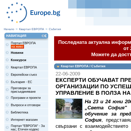
Начало
Квартал ЕВРОПА
Събития
НАВИГАЦИЯ
Последната актуална информа
Портал ЕВРОПА
на живо
от 
Новини
Можете да дост
Конкурси
Квартал ЕВРОПА / Събития
Квартал ЕВРОПА
22-06-2009
Европейски съюз
ЕКСПЕРТИ ОБУЧАВАТ ПР
България - ЕС
ОРГАНИЗАЦИИ ПО УСПЕШ
Преговори за
присъединяване
УПРАВЛЕНИЕ В ПОЛЗА Н
Програми и проекти
На 23 и 24 юни 20
Въпроси и отговори
„Света София" 
Библиотека
обучение за пре
София
, представя
Интернет магазин
свързани с взаимодействието 
Портал "ЕВРОПА" - За
нас; Етичен кодекс