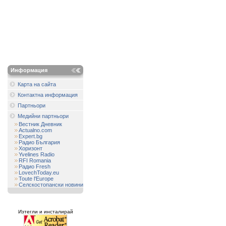
Информация
Карта на сайта
Контактна информация
Партньори
Медийни партньори
Вестник Дневник
Actualno.com
Expert.bg
Радио България
Хоризонт
Yvelines Radio
RFI Romania
Радио Fresh
LovechToday.eu
Toute l'Europe
Селскостопански новини
Изтегли и инсталирай