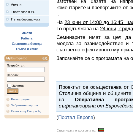
изготвен на базата на напр
Анкети
коментарите и препоръките от р
Твоят глас в ЕС
г.
Пътна безопасност
На
23 юни от 14:00 до 16:45 ча
То продължава на
24 юни, сряда
Имоти
Семинарите имат за цел да 
Работа
модела за взаимодействие и т
Славянска беседа
съответно ефективното му прил
Сълза и смях
Запознайте се с програмата на 
My.Europe.bg
Потребител:
Парола:
Запомни
Проектът се осъществява от 
Столична община и общините 
на
Оперативна програ
Регистрация
съфинансирана от Европейски
Забравена парола
Какво е my.Europe.bg
(
Портал Европа
)
Страницата е достъпна на: