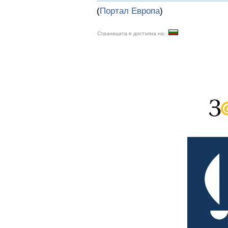
(
Портал Европа
)
Страницата е достъпна на: