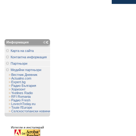
Информация
Карта на сайта
Контактна информация
Партньори
Медийни партньори
Вестник Дневник
Actualno.com
Expert.bg
Радио България
Хоризонт
Yvelines Radio
RFI Romania
Радио Fresh
LovechToday.eu
Toute l'Europe
Селскостопански новини
Изтегли и инсталирай