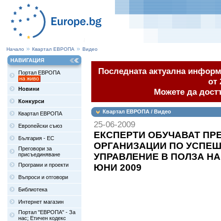
Начало
Квартал ЕВРОПА
Видео
НАВИГАЦИЯ
Последната актуална информа
Портал ЕВРОПА
на живо
от 
Новини
Можете да дост
Конкурси
Квартал ЕВРОПА / Видео
Квартал ЕВРОПА
25-06-2009
Европейски съюз
ЕКСПЕРТИ ОБУЧАВАТ ПР
България - ЕС
ОРГАНИЗАЦИИ ПО УСПЕШ
Преговори за
присъединяване
УПРАВЛЕНИЕ В ПОЛЗА НА 
Програми и проекти
ЮНИ 2009
Въпроси и отговори
Библиотека
Интернет магазин
Портал "ЕВРОПА" - За
нас; Етичен кодекс