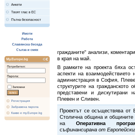
Анкети
Твоят глас в ЕС
Пътна безопасност
Имоти
Работа
Славянска беседа
Сълза и смях
гражданите" анализи, коментар
в края на май.
My.Europe.bg
В рамките на проекта бяха ос
Потребител:
аспекти на взаимодействието 
Парола:
администрация в София, Плеве
структурите на гражданското 
Запомни
представени и дискутирани 
Плевен и Сливен.
Регистрация
Забравена парола
Проектът се осъществява от 
Какво е my.Europe.bg
Столична община и общините 
на
Оперативна програ
с
ъфинансирана от Европейски