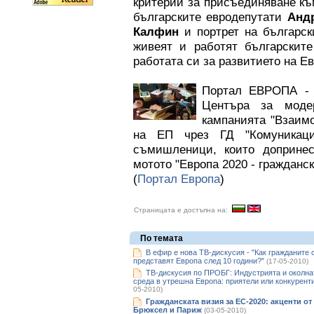
критерий за присъединяване къ
българските евродепутати
Анд
Калфин
и портрет на българс
живеят и работят българските
работата си за развитието на Е
Портал ЕВРОПА - к
Центъра за моде
кампанията "Взаим
на ЕП чрез ГД "Комуникаци
съмишленици, които допринес
мотото "Европа 2020 - гражданс
(
Портал Европа
)
Страницата е достъпна на:
По темата
В ефир е нова ТВ-дискусия - "Как гражданите 
представят Европа след 10 години?"
(17-05-2010)
ТВ-дискусия по ПРОБГ: Индустрията и околна
среда в утрешна Европа: приятели или конкурент
05-2010)
Гражданската визия за ЕС-2020: акценти от
Брюксел и Париж
(03-05-2010)