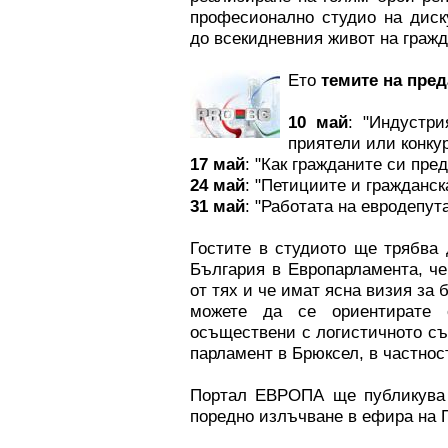
професионално студио на диск
до всекидневния живот на гражд
Ето
темите на пред
10 май
: "Индустр
приятели или конку
17 май
: "Как гражданите си пре
24 май
: "Петициите и гражданс
31 май
: "Работата на евродепут
Гостите в студиото ще трябва 
България в Европарламента, че
от тях и че имат ясна визия за
можете да се ориентирате
осъществени с логистичното с
парламент в Брюксел, в частнос
Портал ЕВРОПА ще публикува 
поредно излъчване в ефира на