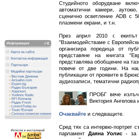
Студийното оборудване вклю
автоматични камери, аутокю
сценично осветление ADB с 50
плазмени екрани, и т.н.
През април 2010 г. екипът
"Взаимодействаме с Европейск
Информация
организира поредица от пу
Карта на сайта
представяне на книгата "Ев
Контактна информация
представлява обобщение на та
Партньори
повече от две години. На на
Медийни партньори
публикации от проявите в Брюкс
Вестник Дневник
Actualno.com
аудиозаписи, тематични радиоп
Expert.bg
Радио България
Хоризонт
ПРОБГ вече излъч
Yvelines Radio
RFI Romania
Виктория Ангелова 
Радио Fresh
LovechToday.eu
Toute l'Europe
Очаквайте
и следващите.
Селскостопански новини
Сред тях са интервю-портрет с
Изтегли и инсталирай
парламент
Даяна Уолис
- за 