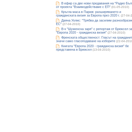
В ефир са две нови предавания на "Радио Бъл
от проекта "Взаимодействаме с ЕП"
(01-05-2010)
Кръгла маса в Париж: разширяването и
гражданската визия за Европа през 2020 г.
(27-04-
Даяна Уолис: "Трябва да засилим разнообрази
ЕС"
(27-04-2010)
В-к "Шуменска заря" с репортаж от Брюксел з
"Европа 2020 - гражданска визия"
(27-04-2010)
Френската общественост: Гласът на гражданит
значи само гласоподаване на изборите
(22-04-201
Книгата "Европа 2020 - гражданска визия" бе
представена в Брюксел
(13-04-2010)