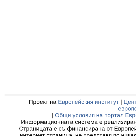
Проект на
Европейския институт
|
Цент
европ
|
Общи условия на портал Евр
Информационната система е реализиран
Страницата е съ-финансирана от Европей
интернет страница, не представя по ника