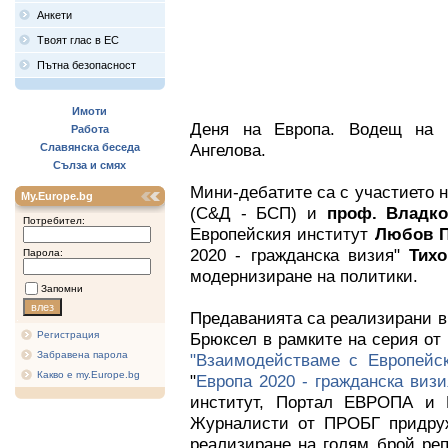
Анкети
Твоят глас в ЕС
Пътна безопасност
Имоти
Деня на Европа. Водещ на п
Работа
Ангелова.
Славянска беседа
Сълза и смях
Мини-дебатите са с участието н
My.Europe.bg
(С&Д - БСП) и
проф. Владко
Потребител:
Европейския институт
Любов П
2020 - гражданска визия"
Тих
Парола:
модернизиране на политики.
Запомни
Предаванията са реализирани в
Регистрация
Брюксел в рамките на серия от 
Забравена парола
"Взаимодействаме с Европейск
Какво е my.Europe.bg
"
Европа 2020 - гражданска визи
институт, Портал ЕВРОПА и 
Журналисти от ПРОБГ придруж
реализиране на голям брой ре