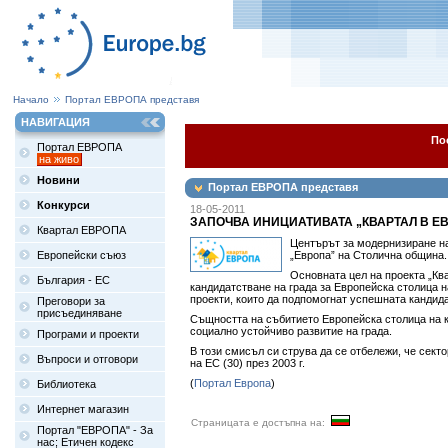
Начало
Портал ЕВРОПА представя
НАВИГАЦИЯ
По
Портал ЕВРОПА
на живо
Новини
Портал ЕВРОПА представя
Конкурси
18-05-2011
ЗАПОЧВА ИНИЦИАТИВАТА „КВАРТАЛ В Е
Квартал ЕВРОПА
Центърът за модернизиране на
Европейски съюз
„Европа” на Столична община.
Основната цел на проекта „Кв
България - ЕС
кандидатстване на града за Европейска столица н
проекти, които да подпомогнат успешната кандид
Преговори за
присъединяване
Същността на събитието Европейска столица на к
социално устойчиво развитие на града.
Програми и проекти
В този смисъл си струва да се отбележи, че сект
Въпроси и отговори
на ЕС (30) през 2003 г.
(
Портал Европа
)
Библиотека
Интернет магазин
Страницата е достъпна на:
Портал "ЕВРОПА" - За
нас; Етичен кодекс