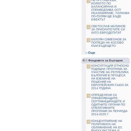
ПЕТЯ СТАВРЕВА:
КОЛКОТО ПО
БАЛАНСИРАНА И
СПРАВЕДЛИВА ОСП
РЕАЛИЗИРАМЕ, ТОЛКОВА
ПО-ГОЛЯМ ЩЕ БЪДЕ
ЕФЕКТЪТ
СВЕТОСЛАВ МАЛИНОВ
ЗА ПРИОРИТЕТИТЕ СИ
КАТО ЕВРОДЕПУТАТ
КАЛОЯН СИМЕОНОВ ЗА
ПОГЛЕДА НА КОСОВО
КЪМ БЪДЕЩЕТО
Още
Фондовете за България
КОНСУЛТАЦИЯ ОТНОСНО
ГОДИШНА ПРОГРАМА ЗА
УЧАСТИЕ НА РЕПУБЛИКА
БЪЛГАРИЯ В ПРОЦЕСА
НА ВЗЕМАНЕ НА
РЕШЕНИЯ НА
ЕВРОПЕЙСКИЯ СЪЮЗ ЗА
2014 ГОДИНА
ОПРЕДЕЛЕНИ СА
УПРАВЛЯВАЩИТЕ,
СЕРТИФИЦИРАЩИТЕ И
ОДИТНИТЕ ОРГАНИ ПО
ОПЕРАТИВНИТЕ
ПРОГРАМИ ЗА ПЕРИОДА
2014-2020 Г.
КОНЦЕНТРИРАНЕ НА
ПОЛИТИКАТА НА
СБЛИЖАВАНЕ НА ЕС
ВЪРХУ РАСТЕЖА И