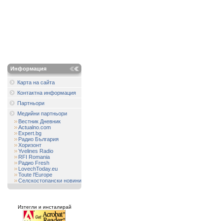
Информация
Карта на сайта
Контактна информация
Партньори
Медийни партньори
Вестник Дневник
Actualno.com
Expert.bg
Радио България
Хоризонт
Yvelines Radio
RFI Romania
Радио Fresh
LovechToday.eu
Toute l'Europe
Селскостопански новини
Изтегли и инсталирай