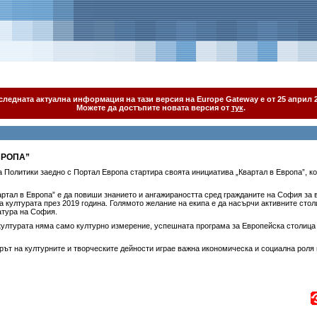
следната актуална информация на тази версия на Europe Gateway е от 25 април 2
Можете да достъпите новата версия от
тук
.
ВРОПА”
 Политики заедно с Портал Европа стартира своята инициатива „Квартал в Европа”, ко
артал в Европа” е да повиши знанието и ангажираността сред гражданите на София за
а културата през 2019 година. Голямото желание на екипа е да насърчи активните сто
атура на София.
ултурата няма само културно измерение, успешната програма за Европейска столица н
орът на културните и творческите дейности играе важна икономическа и социална роля 