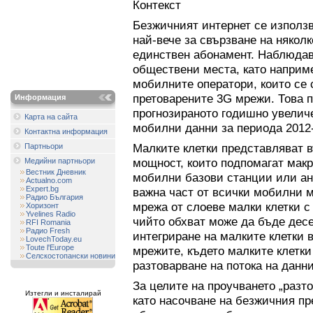
Контекст
Безжичният интернет се използв
най-вече за свързване на някол
единствен абонамент. Наблюдава
обществени места, като наприме
мобилните оператори, които се 
претоварените 3G мрежи. Това 
Информация
прогнозираното годишно увеличе
Карта на сайта
мобилни данни за периода 2012-
Контактна информация
Малките клетки представляват в
Партньори
мощност, които подпомагат макр
Медийни партньори
Вестник Дневник
мобилни базови станции или ант
Actualno.com
Expert.bg
важна част от всички мобилни 
Радио България
мрежа от слоеве малки клетки с 
Хоризонт
Yvelines Radio
чийто обхват може да бъде десе
RFI Romania
Радио Fresh
интегриране на малките клетки 
LovechToday.eu
Toute l'Europe
мрежите, където малките клетки
Селскостопански новини
разтоварване на потока на данни
За целите на проучването „разт
Изтегли и инсталирай
като насочване на безжичния пр