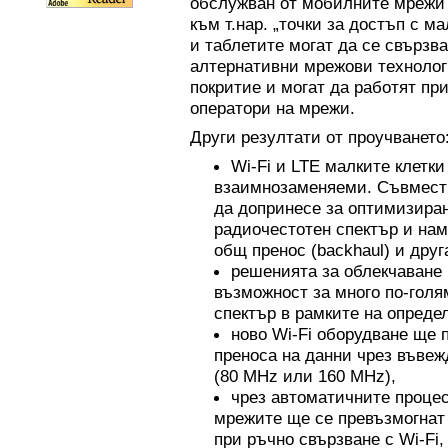
обслужван от мобилните мрежи 
към т.нар. „точки за достъп с м
и таблетите могат да се свързв
алтернативни мрежови технологи
покритие и могат да работят пр
оператори на мрежи.
Други резултати от проучването
Wi-Fi и LTE малките клетки
взаимнозаменяеми. Съвместн
да допринесе за оптимизиран
радиочестотен спектър и нам
общ пренос (backhaul) и дру
решенията за облекчаване 
възможност за много по-голя
спектър в рамките на опреде
ново Wi-Fi оборудване ще 
преноса на данни чрез въвеж
(80 MHz или 160 MHz),
чрез автоматичните процес
мрежите ще се превъзмогнат
при ръчно свързване с Wi-Fi