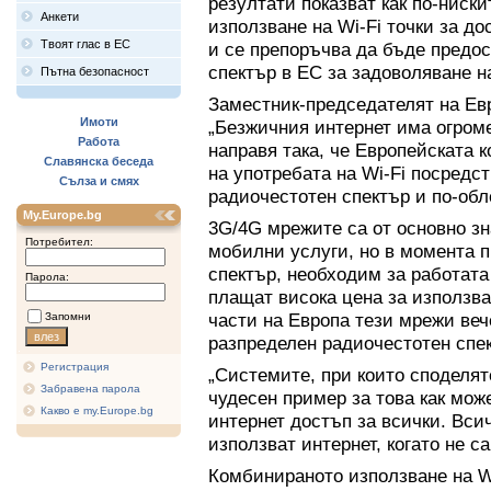
резултати показват как по-ниск
Анкети
използване на Wi-Fi точки за д
Твоят глас в ЕС
и се препоръчва да бъде предо
спектър в ЕС за задоволяване н
Пътна безопасност
Заместник-председателят на Ев
Имоти
„Безжичния интернет има огроме
Работа
направя така, че Европейската 
Славянска беседа
на употребата на Wi-Fi посредс
Сълза и смях
радиочестотен спектър и по-обл
My.Europe.bg
3G/4G мрежите са от основно зн
Потребител:
мобилни услуги, но в момента п
спектър, необходим за работата
Парола:
плащат висока цена за използва
части на Европа тези мрежи веч
Запомни
разпределен радиочестотен спе
Регистрация
„Системите, при които споделят
Забравена парола
чудесен пример за това как мо
Какво е my.Europe.bg
интернет достъп за всички. Вси
използват интернет, когато не с
Комбинираното използване на Wi