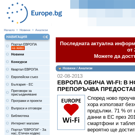
Начало
Новини
Анализи
НАВИГАЦИЯ
Последната актуална информа
Портал ЕВРОПА
на живо
от 
Новини
Можете да дост
Конкурси
Новини / Анализи
Квартал ЕВРОПА
02-08-2013
Европейски съюз
ЕВРОПА ОБИЧА WI-FI: В 
България - ЕС
ПРЕПОРЪЧВА ПРЕДОСТАВ
Преговори за
присъединяване
Според ново проучв
Програми и проекти
хора използват без
Въпроси и отговори
продължи. 71 % от 
Библиотека
данни в ЕС през 20
смартфони и таблет
Интернет магазин
вероятно ще достиг
Портал "ЕВРОПА" - За
нас; Етичен кодекс