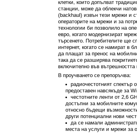
клетки, които допълват традиц
станции, може да облекчи нато
(backhaul) извън тези мрежи и 
операторите на мрежи и за потр
технологии би позволило на оп
евро, когато модернизират мреж
търсенето. Потребителите ще сп
интернет, когато се намират в б
да плащат за пренос на мобилн
така да се разширява покритиет
включително във вътрешността 
В проучването се препоръчва:
радиочестотният спектър 
предоставен навсякъде за Wi 
честотните ленти от 2,6 G
достъпни за мобилните кому
относно бъдещи възможности 
други потенциални нови чест
да се намали администрати
места на услуги и мрежи за 