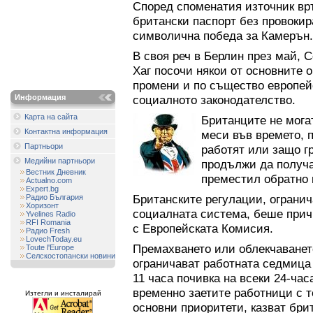
Според споменатия източник вр
британски паспорт без провокир
символична победа за Камерън.
В своя реч в Берлин през май, 
Хаг посочи някои от основните 
промени и по същество европейс
Информация
социалното законодателство.
Карта на сайта
Британците не мога
Контактна информация
меси във времето, 
Партньори
работят или защо г
Медийни партньори
продължи да получа
Вестник Дневник
преместил обратно в
Actualno.com
Expert.bg
Британските регулации, ограни
Радио България
Хоризонт
социалната система, беше прич
Yvelines Radio
RFI Romania
с Европейската Комисия.
Радио Fresh
LovechToday.eu
Премахването или облекчаването
Toute l'Europe
Селскостопански новини
ограничават работната седмица 
11 часа почивка на всеки 24-час
временно заетите работници с т
Изтегли и инсталирай
основни приоритети, казват бри