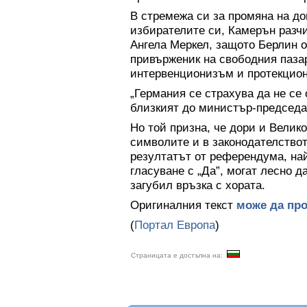
В стремежа си за промяна на до
избирателите си, Камерън разчи
Ангела Меркел, защото Берлин о
привърженик на свободния паза
интервенционизъм и протекцио
„Германия се страхува да не се 
близкият до министър-председа
Но той призна, че дори и Велик
символите и в законодателствот
резултатът от референдума, най
гласуване с „Да”, могат лесно д
загубил връзка с хората.
Оригиналния текст
може да про
(
Портал Европа
)
Страницата е достъпна на: