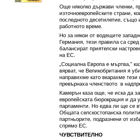
Още няколко държави членки, п
източноевропейските страни, ко
последното десетилетие, също и
работното време.
Но за някои от водещите западн
Германия, тези правила са сред
балансират приятелски настрое
на ЕС.
„Социална Европа е мъртва,” ка
вярват, че Великобритания я уб
направихме като вкарахме тези 
превърнаха членството в надпр
Камерън каза още, че иска да з
европейската бюрокрация и да 
парламенти. Но едва ли ще се 
Общата селскостопанска полити
партньорите, подразнени от изб
спрямо ЕС.
ЧУВСТВИТЕЛНО