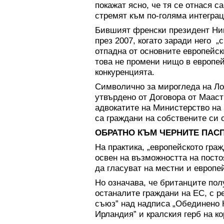
покажат ясно, че тя се отнася са
стремят към по-голяма интеграц
Бившият френски президент Ник
през 2007, когато заради него „
отпадна от основните европейск
това не промени нищо в европе
конкуренцията.
Символично за мирогледа на Лон
утвърдено от Договора от Мааст
адвокатите на Министерство на
са граждани на собствените си с
ОБРАТНО КЪМ ЧЕРНИТЕ ПАС
На практика, „европейското гра
освен на възможността на пост
да гласуват на местни и европе
Но означава, че британците пол
останалите граждани на ЕС, с 
съюз” над надписа „Обединено 
Ирландия” и кралския герб на ко