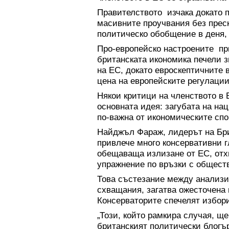
Правителството изчака докато 
масивните проучвания без пре
политическо обобщение в деня, 
Про-европейско настроените при
британската икономика печели з
на ЕС, докато евроскептичните 
цена на европейските регулации
Някои критици на членството в 
основната идея: загубата на нац
по-важна от икономическите спо
Найджъл Фараж, лидерът на Бри
привлече много консервативни г
обещаваща излизане от ЕС, отх
упражнение по връзки с обществ
Това състезание между анализи
схващания, загатва ожесточена 
Консерваторите спечелят избори
„Този, който рамкира случая, щ
британският политически блогър