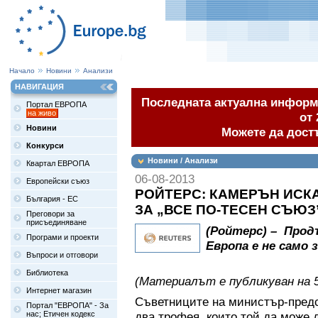
Начало
Новини
Анализи
НАВИГАЦИЯ
Последната актуална информа
Портал ЕВРОПА
на живо
от 
Новини
Можете да дост
Конкурси
Новини / Анализи
Квартал ЕВРОПА
06-08-2013
Европейски съюз
РОЙТЕРС: КАМЕРЪН ИСКА
България - ЕС
ЗА „ВСЕ ПО-ТЕСЕН СЪЮЗ
Преговори за
присъединяване
(Ройтерс) – Про
Програми и проекти
Европа е не само 
Въпроси и отговори
Библиотека
(Материалът е публикуван на 5
Интернет магазин
Съветниците на министър-пред
Портал "ЕВРОПА" - За
нас; Етичен кодекс
два трофея, които той да може 