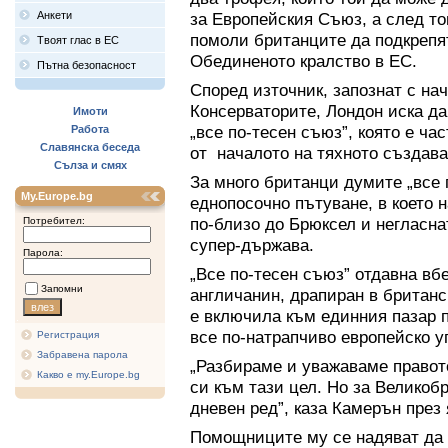
Анкети
за Европейския Съюз, а след т
помоли британците да подкрепя
Твоят глас в ЕС
Обединеното кралство в ЕС.
Пътна безопасност
Според източник, запознат с на
Консерваторите, Лондон иска да
Имоти
„все по-тесен съюз”, която е ч
Работа
Славянска беседа
от началото на тяхното създава
Сълза и смях
За много британци думите „все 
My.Europe.bg
еднопосочно пътуване, в което 
по-близо до Брюксел и негласн
Потребител:
супер-държава.
Парола:
„Все по-тесен съюз” отдавна вб
Запомни
англичанин, драпиран в британс
е включила към единния пазар п
все по-натрапчиво европейско у
Регистрация
Забравена парола
„Разбираме и уважаваме правот
Какво е my.Europe.bg
си към тази цел. Но за Великобр
дневен ред”, каза Камерън през 
Помощниците му се надяват да 