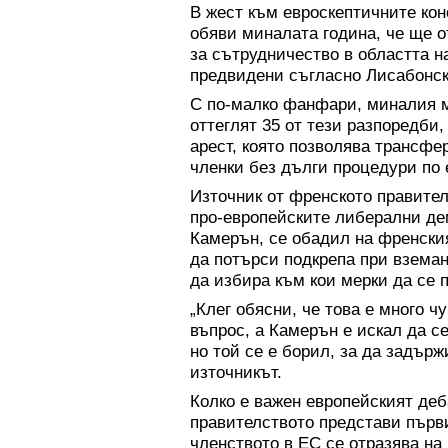
В жест към евроскептичните кон
обяви миналата година, че ще о
за сътрудничество в областта н
предвидени съгласно Лисабонск
С по-малко фанфари, миналия м
оттеглят 35 от тези разпоредби
арест, която позволява трансф
членки без дълги процедури по 
Източник от френското правител
про-европейските либерални де
Камерън, се обадил на френски
да потърси подкрепа при взема
да избира към кои мерки да се 
„Клег обясни, че това е много 
въпрос, а Камерън е искал да с
но той се е борил, за да задърж
източникът.
Колко е важен европейският деб
правителството представи първи
членството в ЕС се отразява на