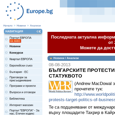
Начало
Новини
Анализи
НАВИГАЦИЯ
Последната актуална информа
Портал ЕВРОПА
на живо
от 
Новини
Можете да дост
Конкурси
Новини / Анализи
Квартал ЕВРОПА
08-08-2013
Европейски съюз
БЪЛГАРСКИТЕ ПРОТЕСТИ
България - ЕС
СТАТУКВОТО
Преговори за
присъединяване
(Andrew MacDowal з
Програми и проекти
прочетете тук:
Въпроси и отговори
http://www.worldpolit
Библиотека
protests-target-politics-of-busine
Интернет магазин
Те са подценявани от междунар
Портал "ЕВРОПА" - За
върху площадите Тахрир в Кайр
нас; Етичен кодекс