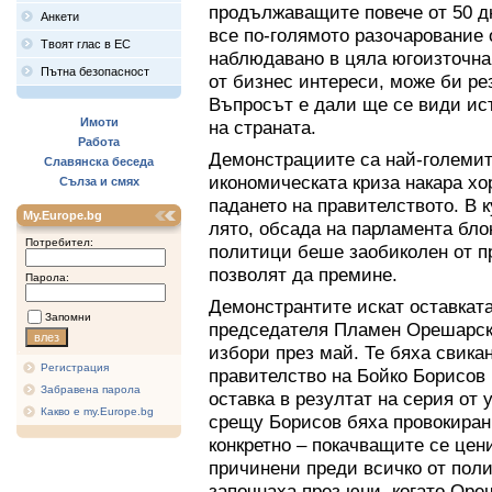
продължаващите повече от 50 дн
Анкети
все по-голямото разочарование 
Твоят глас в ЕС
наблюдавано в цяла югоизточна 
Пътна безопасност
от бизнес интереси, може би ре
Въпросът е дали ще се види ис
Имоти
на страната.
Работа
Демонстрациите са най-големите
Славянска беседа
икономическата криза накара хо
Сълза и смях
падането на правителството. В 
My.Europe.bg
лято, обсада на парламента блок
Потребител:
политици беше заобиколен от п
позволят да премине.
Парола:
Демонстрантите искат оставката
Запомни
председателя Пламен Орешарск
избори през май. Те бяха свика
Регистрация
правителство на Бойко Борисов
Забравена парола
оставка в резултат на серия от 
Какво е my.Europe.bg
срещу Борисов бяха провокиран
конкретно – покачващите се цен
причинени преди всичко от пол
започнаха през юни, когато Ор