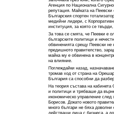
Агенция по Национална Сигурно
репутация. Майката на Пеевски 
Българския спортен тотализатор;
медийни лидери, с Корпоративн
институция, за която се твърди,
За това се смята, че Пеевки е 
българските политици и нечестн
обвиненията срещу Пеевски не с
предишното правителство, зарад
майка му е обвинена в концентр
на влияние.
Поглеждайки назад, назначаване
тромав ход от страна на Орешар
България са способни да разбер
На теория състава на кабинета 
и политици и трябваше да върн
икономическо управление след 
Борисов. Докато новото правите
много българи не бяха доволни 
действащи лица с бизнеса, а до