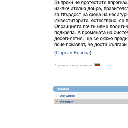
Въпреки че протестите впрегна
изключително добре, правителст
за твърдост на фона на несигур
Инвеститорите, естествено, са 
Опозицията почти няма политич
подкрепа. А промяната на систе
десетилетия, ще се окаже преди
поне показват, че доста българи
(
Портал Европа
)
Страницата е достъпна на:
Новини
Актуално
Анализи