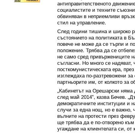
антиправителственото движение 
социалистите и техните съюзни
обвиняван в неприемливи връзк
стил на управление.
След години тишина и широко 
състоянието на политиката в Бъ
повече не може да се търпи и п
положение. Трябва да се отбеле
не само сред привържениците н
съгласни. Но много се надяват, 
посткомунистическата ера, пре
изглеждаха по-разтревожени за 
партньорите им, от колкото за о
„Кабинетът на Орешарски няма д
след май 2014”, казва Бечев. „Д
демократичните институции и на
случи за една нощ, но е важно
вълните на протести през февр
ще трябва да е по-отворено към
угаждане на клиентелата си, от 