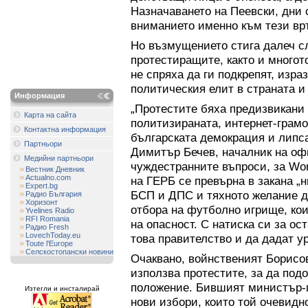
Назначаването на Пеевски, дни 
вниманието именно към тези вр
Но възмущението стига далеч с
протестиращите, както и многот
не спряха да ги подкрепят, изр
политическия елит в страната и 
Информация
„Протестите бяха предизвикани 
Карта на сайта
политизираната, интернет-грамо
Контактна информация
българската демокрация и липсат
Партньори
Димитър Бечев, началник на оф
Медийни партньори
чуждестранните въпроси, за Worl
Вестник Дневник
Actualno.com
на ГЕРБ се превърна в закана „н
Expert.bg
БСП и ДПС и тяхното желание д
Радио България
Хоризонт
отбора на футболно игрище, кои
Yvelines Radio
RFI Romania
на опасност. С натиска си за ос
Радио Fresh
LovechToday.eu
това правителство и да дадат ур
Toute l'Europe
Селскостопански новини
Очаквано, войнственият Борисов,
използва протестите, за да под
положение. Бившият министър-п
Изтегли и инсталирай
нови избори, които той очевидно