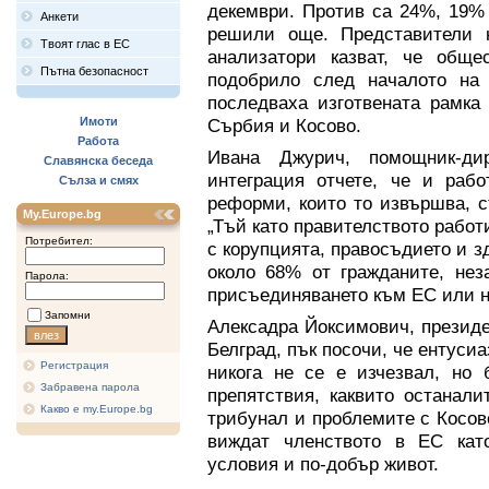
декември. Против са 24%, 19% 
Анкети
решили още. Представители 
Твоят глас в ЕС
анализатори казват, че общ
Пътна безопасност
подобрило след началото на 
последваха изготвената рамка
Имоти
Сърбия и Косово.
Работа
Ивана Джурич, помощник-ди
Славянска беседа
интеграция отчете, че и рабо
Сълза и смях
реформи, които то извършва, 
My.Europe.bg
„Тъй като правителството работ
Потребител:
с корупцията, правосъдието и з
около 68% от гражданите, не
Парола:
присъединяването към ЕС или не
Запомни
Алексадра Йоксимович, президе
Белград, пък посочи, че ентус
Регистрация
никога не се е изчезвал, но 
Забравена парола
препятствия, каквито останал
Какво е my.Europe.bg
трибунал и проблемите с Косов
виждат членството в ЕС кат
условия и по-добър живот.