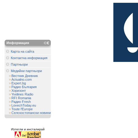
Информация
Карта на сайта
Контактна информация
Партньори
Медийни партньори
Вестник Дневник
Actualno.com
Expert.bg
Радио България
Хоризонт
Yvelines Radio
RFI Romania
Радио Fresh
LovechToday.eu
Toute l'Europe
Селскостопански новини
Изтегли и инсталирай