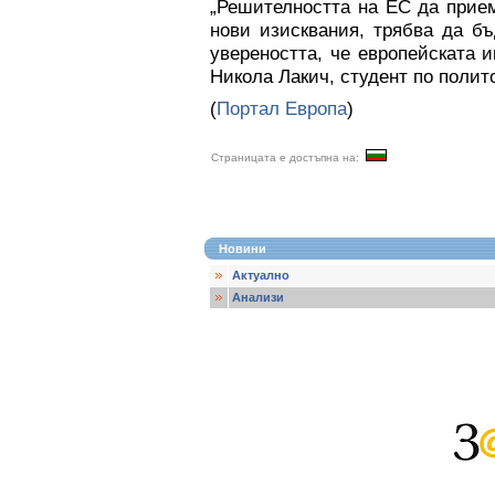
„Решителността на ЕС да прие
нови изисквания, трябва да б
увереността, че европейската и
Никола Лакич, студент по полит
(
Портал Европа
)
Страницата е достъпна на:
Новини
Актуално
Анализи