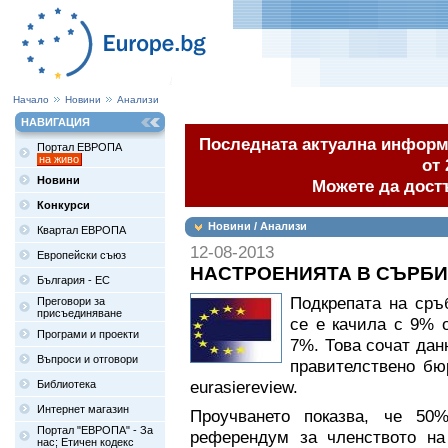
Начало
Новини
Анализи
НАВИГАЦИЯ
Последната актуална информа
Портал ЕВРОПА
на живо
от 
Новини
Можете да дост
Конкурси
Новини / Анализи
Квартал ЕВРОПА
12-08-2013
Европейски съюз
НАСТРОЕНИЯТА В СЪРБИ
България - ЕС
Подкрепата на сръ
Преговори за
присъединяване
се е качила с 9% 
Програми и проекти
7%. Това сочат дан
Въпроси и отговори
правителствено бю
eurasiereview.
Библиотека
Интернет магазин
Проучването показва, че 50
Портал "ЕВРОПА" - За
референдум за членството н
нас; Етичен кодекс