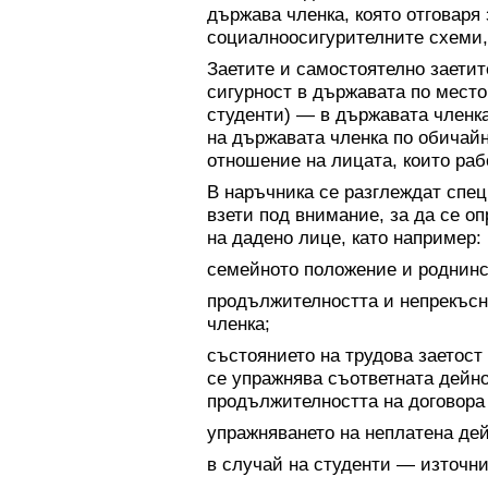
държава членка, която отговаря
социалноосигурителните схеми,
Заетите и самостоятелно заетит
сигурност в държавата по место
студенти) — в държавата членк
на държавата членка по обичайн
отношение на лицата, които раб
В наръчника се разглеждат спец
взети под внимание, за да се о
на дадено лице, като например:
семейното положение и роднинс
продължителността и непрекъсн
членка;
състоянието на трудова заетост
се упражнява съответната дейнос
продължителността на договора 
упражняването на неплатена дей
в случай на студенти — източни