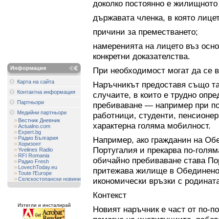
доколко постоянно е жилищното
държавата членка, в която лице
причини за преместването;
намеренията на лицето въз осно
конкретни доказателства.
Информация
При необходимост могат да се в
Карта на сайта
Наръчникът предоставя също та
Контактна информация
случаите, в които е трудно опре
Партньори
пребиваване — например при по
Медийни партньори
работници, студенти, пенсионери
Вестник Дневник
характерна голяма мобилност.
Actualno.com
Expert.bg
Радио България
Например, ако гражданин на Об
Хоризонт
Португалия и прекарва по-голям
Yvelines Radio
RFI Romania
обичайно пребиваване става По
Радио Fresh
LovechToday.eu
притежава жилище в Обединенот
Toute l'Europe
Селскостопански новини
икономически връзки с родината
Контекст
Изтегли и инсталирай
Новият наръчник е част от по-п