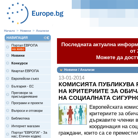
Начало
Новини
Анализи
НАВИГАЦИЯ
Последната актуална информа
Портал ЕВРОПА
на живо
от 
Новини
Можете да дост
Конкурси
Новини / Анализи
Квартал ЕВРОПА
13-01-2014
Европейски съюз
КОМИСИЯТА ПУБЛИКУВА 
България - ЕС
НА КРИТЕРИИТЕ ЗА ОБИ
Преговори за
присъединяване
НА СОЦИАЛНАТА СИГУРН
Програми и проекти
Европейската комис
Въпроси и отговори
критериите за обич
Библиотека
държавите членки в
координация на соц
Интернет магазин
граждани, които са се премести
Портал "ЕВРОПА" - За
нас; Етичен кодекс