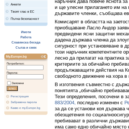
наръчник дава повече яснота за
Анкети
и ще улесни прилагането им на 
Твоят глас в ЕС
държавите членки, съобщава ев
Пътна безопасност
Комисарят в областта на заетос
приобщаване Ласло Андор заяви:
Имоти
предвидени ясни защитни механ
Работа
дадена държава членка да злоу
Славянска беседа
сигурност при установяване в д
Сълза и смях
този наръчник компетентните ор
My.Europe.bg
лесно да прилагат на практика 
критериите за обичайно пребива
Потребител:
продължаващите действия на Ко
Парола:
свободното движение на хора в 
Запомни
В изготвения съвместно с държ
понятията „обичайно пребиваван
Тези определения, посочени в з
Регистрация
883/2004,
последно изменен с
Р
Забравена парола
за да се установи коя държава ч
Какво е my.Europe.bg
обезщетения по социалноосигур
пребивават в различни държави
има само едно обичайно място 