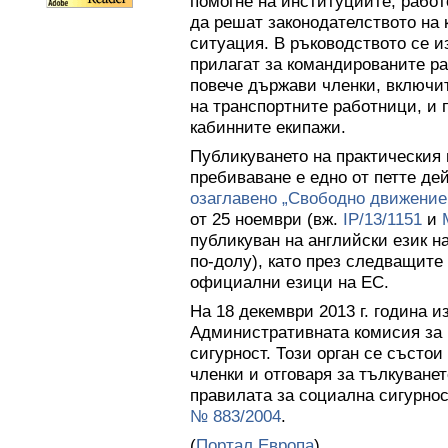
помогне на институциите, работ
да решат законодателството на
ситуация. В ръководството се и
прилагат за командированите ра
повече държави членки, включи
на транспортните работници, и 
кабинните екипажи.
Публикуването на практическия 
пребиваване е едно от петте де
озаглавено „Свободно движение
от 25 ноември (вж.
IP/13/1151
и
публикуван на английски език н
по-долу), като през следващит
официални езици на ЕС.
На 18 декември 2013 г. година 
Административната комисия за 
сигурност. Този орган се състо
членки и отговаря за тълкуванет
правилата за социална сигурнос
№ 883/2004
.
(
Портал Европа
)