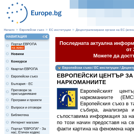
Начало
Европейски съюз
ЕС институции
Децентрализирани органи на ЕС (аген
НАВИГАЦИЯ
Последната актуална информа
Портал ЕВРОПА
на живо
от 
Новини
Можете да дост
Конкурси
Европейски съюз / ЕС институции / Децент
Квартал ЕВРОПА
ЕВРОПЕЙСКИ ЦЕНТЪР ЗА
Европейски съюз
НАРКОМАНИИТЕ
България - ЕС
Европейският цент
Преговори за
присъединяване
наркоманиите (EM
Програми и проекти
Европейския съюз в т
Въпроси и отговори
събира, анализира и
Библиотека
съпоставима информация за нар
по този начин предоставя на с
Интернет магазин
факти картина на феномена нар
Портал "ЕВРОПА" - За
нас; Етичен кодекс