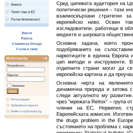
Сред целевата аудитория на Це
Анкети
политически решения – тази ин
Твоят глас в ЕС
взаимосвързани стратегии з
Пътна безопасност
европейско ниво. Освен то
изследователи, работещи в обл
Имоти
медиите и широката обществено
Работа
Основна задача, която про
Славянска беседа
подобряването на съпостави
Сълза и смях
наркотиците в единна Европа 
My.Europe.bg
цел методи и инструменти. В
Потребител:
отделните страни могат да се
европейска картина и да проуч
Парола:
Основна черта на явлениет
Запомни
динамична природа и затова 
следи актуалното му развитие
Регистрация
чрез “мрежата Reitox” – група о
Забравена парола
членки на ЕС, Норвегия, ст
Какво е my.Europe.bg
Европейската комисия. Изготвяни
the drugs problem in the Euro
състоянието на проблема с нар
електронен Statistical bulletin