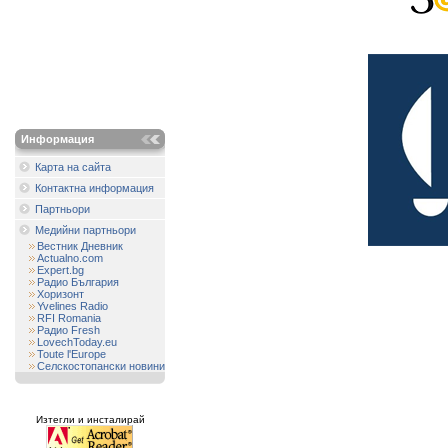
Информация
Карта на сайта
Контактна информация
Партньори
Медийни партньори
Вестник Дневник
Actualno.com
Expert.bg
Радио България
Хоризонт
Yvelines Radio
RFI Romania
Радио Fresh
LovechToday.eu
Toute l'Europe
Селскостопански новини
Изтегли и инсталирай