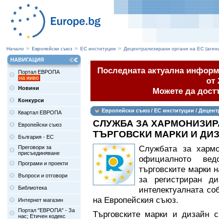
Начало
Европейски съюз
ЕС институции
Децентрализирани органи на ЕС (аген
НАВИГАЦИЯ
Последната актуална информа
Портал ЕВРОПА
на живо
от 
Новини
Можете да дост
Конкурси
Европейски съюз / ЕС институции / Децент
Квартал ЕВРОПА
СЛУЖБА ЗА ХАРМОНИЗИР
Европейски съюз
ТЪРГОВСКИ МАРКИ И ДИ
България - ЕС
Службата за харм
Преговори за
присъединяване
официалното вед
Програми и проекти
търговските марки на
Въпроси и отговори
за регистриран д
Библиотека
интелектуалната со
на Европейския съюз.
Интернет магазин
Портал "ЕВРОПА" - За
Търговските марки и дизайн 
нас; Етичен кодекс