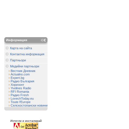
Информация
Карта на сайта
Контактна информация
Партньори
Медийни партньори
Вестник Дневник
Actualno.com
Expert.bg
Радио България
Хоризонт
Yvelines Radio
RFI Romania
Радио Fresh
LovechToday.eu
Toute l'Europe
Селскостопански новини
Изтегли и инсталирай