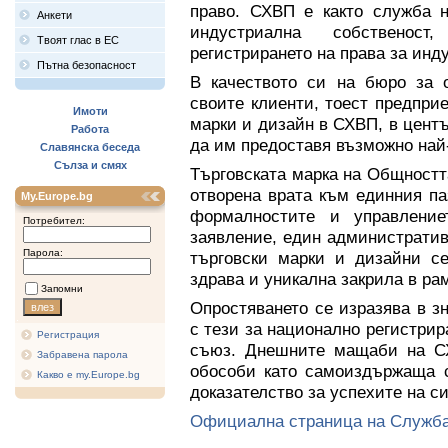
право. СХВП е както служба н
Анкети
индустриална собственост
Твоят глас в ЕС
регистрирането на права за инд
Пътна безопасност
В качеството си на бюро за 
своите клиенти, тоест предпри
Имоти
марки и дизайн в СХВП, в цент
Работа
да им предоставя възможно най
Славянска беседа
Сълза и смях
Търговската марка на Общностт
отворена врата към единния па
My.Europe.bg
формалностите и управлени
Потребител:
заявление, един административ
Парола:
търговски марки и дизайни се
здрава и уникална закрила в ра
Запомни
Опростяването се изразява в з
с тези за национално регистрир
Регистрация
съюз. Днешните мащаби на СХ
Забравена парола
обособи като самоиздържаща с
Какво е my.Europe.bg
доказателство за успехите на с
Официална страница на Служб