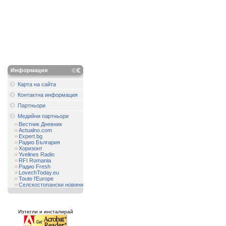
Информация
Карта на сайта
Контактна информация
Партньори
Медийни партньори
Вестник Дневник
Actualno.com
Expert.bg
Радио България
Хоризонт
Yvelines Radio
RFI Romania
Радио Fresh
LovechToday.eu
Toute l'Europe
Селскостопански новини
Изтегли и инсталирай