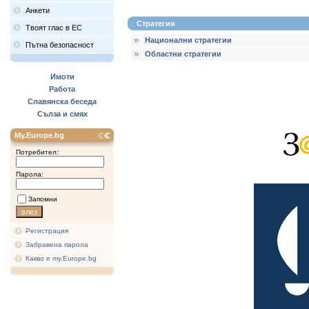
Анкети
Стратегии
Твоят глас в ЕС
Национални стратегии
Пътна безопасност
Областни стратегии
Имоти
Работа
Славянска беседа
Сълза и смях
My.Europe.bg
Потребител:
Парола:
Запомни
Регистрация
Забравена парола
Какво е my.Europe.bg