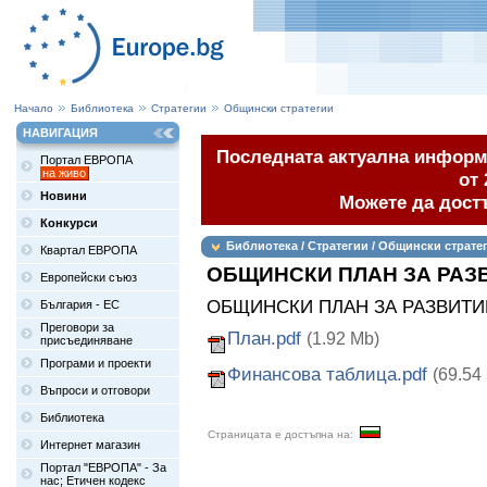
Начало
Библиотека
Стратегии
Общински стратегии
НАВИГАЦИЯ
Последната актуална информа
Портал ЕВРОПА
на живо
от 
Новини
Можете да дост
Конкурси
Библиотека / Стратегии / Общински страте
Квартал ЕВРОПА
ОБЩИНСКИ ПЛАН ЗА РАЗ
Европейски съюз
ОБЩИНСКИ ПЛАН ЗА РАЗВИТИЕ 
България - ЕС
Преговори за
План.pdf
(1.92 Mb)
присъединяване
Програми и проекти
Финансова таблица.pdf
(69.54
Въпроси и отговори
Библиотека
Страницата е достъпна на:
Интернет магазин
Портал "ЕВРОПА" - За
нас; Етичен кодекс