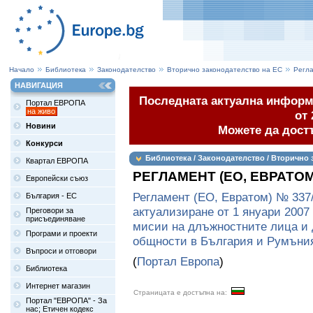
Начало
Библиотека
Законодателство
Вторично законодателство на ЕС
Регл
НАВИГАЦИЯ
Последната актуална информа
Портал ЕВРОПА
на живо
от 
Новини
Можете да дост
Конкурси
Библиотека / Законодателство / Вторично 
Квартал ЕВРОПА
РЕГЛАМЕНТ (ЕО, ЕВРАТОМ
Европейски съюз
Регламент (ЕО, Евратом) № 337/
България - ЕС
актуализиране от 1 януари 2007 
Преговори за
присъединяване
мисии на длъжностните лица и 
Програми и проекти
общности в България и Румъни
Въпроси и отговори
(
Портал Европа
)
Библиотека
Интернет магазин
Страницата е достъпна на:
Портал "ЕВРОПА" - За
нас; Етичен кодекс