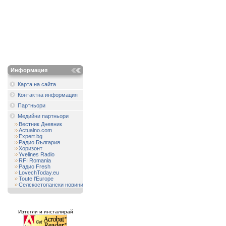
Информация
Карта на сайта
Контактна информация
Партньори
Медийни партньори
Вестник Дневник
Actualno.com
Expert.bg
Радио България
Хоризонт
Yvelines Radio
RFI Romania
Радио Fresh
LovechToday.eu
Toute l'Europe
Селскостопански новини
Изтегли и инсталирай