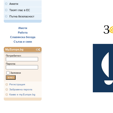
Анкети
Твоят глас в ЕС
Пътна безопасност
Имоти
Работа
Славянска беседа
Сълза и смях
My.Europe.bg
Потребител:
Парола:
Запомни
Регистрация
Забравена парола
Какво е my.Europe.bg