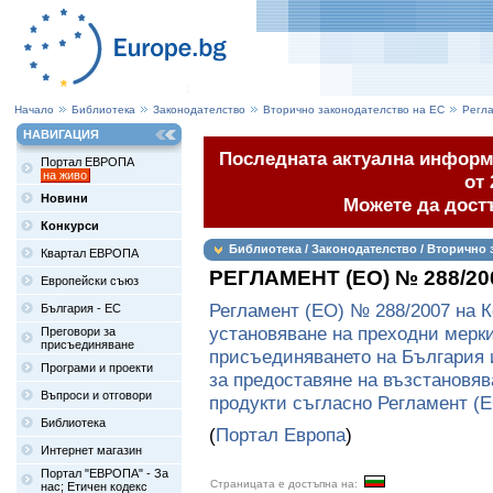
Начало
Библиотека
Законодателство
Вторично законодателство на ЕС
Регл
НАВИГАЦИЯ
Последната актуална информа
Портал ЕВРОПА
на живо
от 
Новини
Можете да дост
Конкурси
Библиотека / Законодателство / Вторично 
Квартал ЕВРОПА
РЕГЛАМЕНТ (ЕО) № 288/2
Европейски съюз
Регламент (ЕО) № 288/2007 на К
България - ЕС
установяване на преходни мерки
Преговори за
присъединяване
присъединяването на България 
Програми и проекти
за предоставяне на възстановяв
Въпроси и отговори
продукти съгласно Регламент (
Библиотека
(
Портал Европа
)
Интернет магазин
Портал "ЕВРОПА" - За
Страницата е достъпна на:
нас; Етичен кодекс