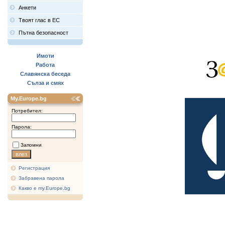
Анкети
Твоят глас в ЕС
Пътна безопасност
Имоти
Работа
Славянска беседа
Сълза и смях
My.Europe.bg
Потребител:
Парола:
Запомни
Регистрация
Забравена парола
Какво е my.Europe.bg