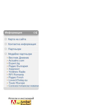
Информация
Карта на сайта
Контактна информация
Партньори
Медийни партньори
Вестник Дневник
Actualno.com
Expert.bg
Радио България
Хоризонт
Yvelines Radio
RFI Romania
Радио Fresh
LovechToday.eu
Toute l'Europe
Селскостопански новини
Изтегли и инсталирай