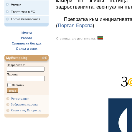
камери по всички пътища 
Анкети
задръстванията, евентуални пъ
Твоят глас в ЕС
Препратка към инициативат
Пътна безопасност
(
Портал Европа
)
Имоти
Работа
Страницата е достъпна на:
Славянска беседа
Сълза и смях
My.Europe.bg
Потребител:
Парола:
Запомни
Регистрация
Забравена парола
Какво е my.Europe.bg