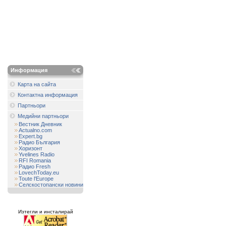
Информация
Карта на сайта
Контактна информация
Партньори
Медийни партньори
Вестник Дневник
Actualno.com
Expert.bg
Радио България
Хоризонт
Yvelines Radio
RFI Romania
Радио Fresh
LovechToday.eu
Toute l'Europe
Селскостопански новини
Изтегли и инсталирай