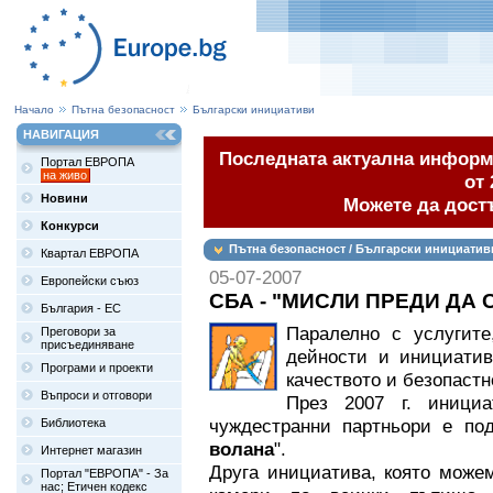
Начало
Пътна безопасност
Български инициативи
НАВИГАЦИЯ
Последната актуална информа
Портал ЕВРОПА
на живо
от 
Новини
Можете да дост
Конкурси
Пътна безопасност / Български инициатив
Квартал ЕВРОПА
05-07-2007
Европейски съюз
СБА - "МИСЛИ ПРЕДИ ДА
България - ЕС
Паралелно с услугит
Преговори за
присъединяване
дейности и инициати
Програми и проекти
качеството и безопастн
Въпроси и отговори
През 2007 г. иници
чуждестранни партньори е по
Библиотека
волана
".
Интернет магазин
Друга инициатива, която може
Портал "ЕВРОПА" - За
нас; Етичен кодекс