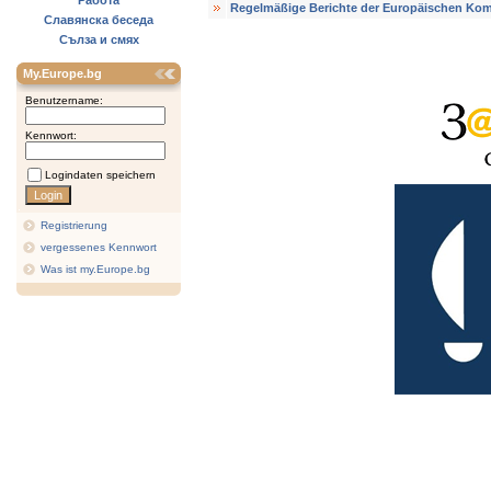
Работа
Regelmäßige Berichte der Europäischen Ko
Славянска беседа
Сълза и смях
My.Europe.bg
Benutzername:
Kennwort:
Logindaten speichern
Registrierung
vergessenes Kennwort
Was ist my.Europe.bg