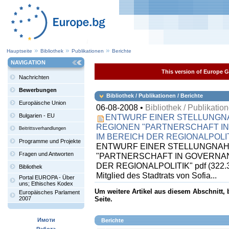
Hauptseite
Bibliothek
Publikationen
Berichte
NAVIGATION
This version of Europe Ga
Nachrichten
Bewerbungen
Bibliothek / Publikationen / Berichte
Europäische Union
06-08-2008 •
Bibliothek / Publikation
Bulgarien - EU
ENTWURF EINER STELLUNGN
REGIONEN "PARTNERSCHAFT I
Beitrittsverhandlungen
IM BEREICH DER REGIONALPOLIT
Programme und Projekte
ENTWURF EINER STELLUNGNAHME 
Fragen und Antworten
"PARTNERSCHAFT IN GOVERNA
DER REGIONALPOLITIK" pdf (322.32 
Bibliothek
Mitglied des Stadtrats von Sofia...
Portal EUROPA - Über
uns; Ethisches Kodex
Um weitere Artikel aus diesem Abschnitt,
Europäisches Parlament
2007
Seite.
Имоти
Berichte