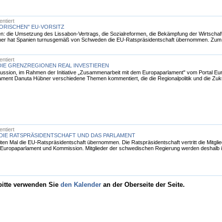
ntiert
TORISCHEN" EU-VORSITZ
n: die Umsetzung des Lissabon-Vertrags, die Sozialreformen, die Bekämpfung der Wirtscha
ner hat Spanien turnusgemäß von Schweden die EU-Ratspräsidentschaft übernommen. Zum vie
ntiert
DIE GRENZREGIONEN REAL INVESTIEREN
ssion, im Rahmen der Initiative „Zusammenarbeit mit dem Europaparlament" vom Portal Europ
ent Danuta Hübner verschiedene Themen kommentiert, die die Regionalpolitik und die Zukun
ntiert
: DIE RATSPRÄSIDENTSCHAFT UND DAS PARLAMENT
ten Mal die EU-Ratspräsidentschaft übernommen. Die Ratspräsidentschaft vertritt die Mitg
Europaparlament und Kommission. Mitglieder der schwedischen Regierung werden deshalb i
 bitte verwenden Sie
den Kalender
an der Oberseite der Seite.