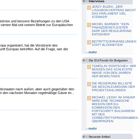
Interviews
JERZY BUZEK: „DER
LISSABON-VERTRAG MACHT
DAS PARLAMENT VIEL
STÄRKER“
ftskrise und bessere Beziehungen zu den USA
MICHEL BARNIER: "KEIN
rten Mal seit seinem Beitritt zur Europäischen
FINANZDIENSTLEISTER
DARF DER REGULIERUNG
ENTGEHEN"
BEITRITTSVERHANDLUNGEN
STATT BLÖDHEITEN"
a organisiert, hat die Vorsitzerin des
ft Europas betreffen. Auf die Frage, wer der
mehr
Die EU-Fonds für Bulgarien
TOMISLAV DONTSCHEV: WIR
MÜSSEN DAS SCHLECHTE
IMAGE VON DEN JAHREN
HER BEWÄLTIGEN
DIE REGIERUNG BILLIGTE
DIE BESCHLEUNIGUNG DER
liedsstaaten nach außen, aber auch gegenüber den
PROJEKTZAHLUNGEN
n den nächsten Monaten regelmäßige Gäste im...
MICHAEL LEIGH: IM JANUAR
WIRD EINE TECHNISCHE
MISSION DER EU-
KOMMISSION DEN
FORTSCHRITT BULGARIENS
MIT DEN
VORBEITRITTSPROGRAMMEN
ÜBERPRÜFEN
mehr
Neueste Artikel