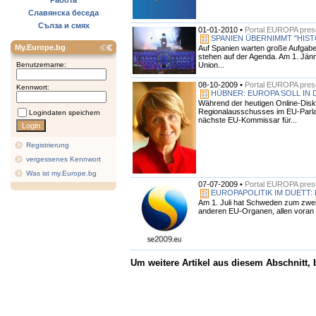
Работа
Славянска беседа
Сълза и смях
01-01-2010 •
Portal EUROPA prese
SPANIEN ÜBERNIMMT "HIS
My.Europe.bg
Auf Spanien warten große Aufgabe
stehen auf der Agenda. Am 1. Jän
Union...
Benutzername:
08-10-2009 •
Portal EUROPA prese
Kennwort:
HÜBNER: EUROPA SOLL IN 
Während der heutigen Online-Disku
Regionalausschusses im EU-Parlam
Logindaten speichern
nächste EU-Kommissar für...
Registrierung
vergessenes Kennwort
Was ist my.Europe.bg
07-07-2009 •
Portal EUROPA prese
EUROPAPOLITIK IM DUETT
Am 1. Juli hat Schweden zum zwei
anderen EU-Organen, allen voran 
Um weitere Artikel aus diesem Abschnitt,