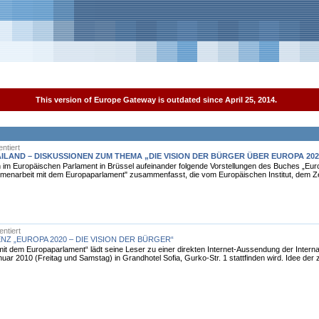
This version of Europe Gateway is outdated since April 25, 2014.
ntiert
AILAND – DISKUSSIONEN ZUM THEMA „DIE VISION DER BÜRGER ÜBER EUROPA 2020
im Europäischen Parlament in Brüssel aufeinander folgende Vorstellungen des Buches „Europ
enarbeit mit dem Europaparlament" zusammenfasst, die vom Europäischen Institut, dem Zent
ntiert
Z „EUROPA 2020 – DIE VISION DER BÜRGER“
 dem Europaparlament“ lädt seine Leser zu einer direkten Internet-Aussendung der Interna
nuar 2010 (Freitag und Samstag) in Grandhotel Sofia, Gurko-Str. 1 stattfinden wird. Idee der z