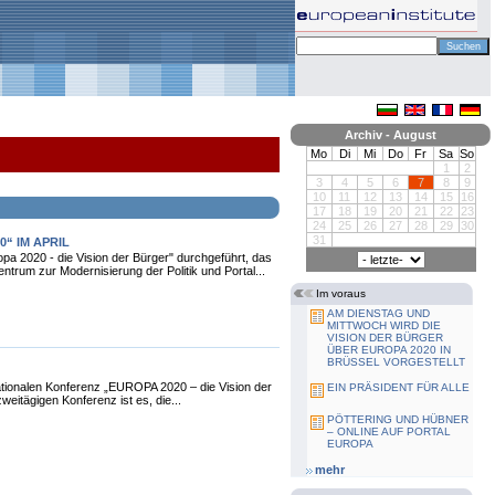
Archiv - August
Mo
Di
Mi
Do
Fr
Sa
So
1
2
3
4
5
6
7
8
9
10
11
12
13
14
15
16
17
18
19
20
21
22
23
24
25
26
27
28
29
30
31
“ IM APRIL
a 2020 - die Vision der Bürger" durchgeführt, das
rum zur Modernisierung der Politik und Portal...
Im voraus
AM DIENSTAG UND
MITTWOCH WIRD DIE
VISION DER BÜRGER
ÜBER EUROPA 2020 IN
BRÜSSEL VORGESTELLT
tionalen Konferenz „EUROPA 2020 – die Vision der
EIN PRÄSIDENT FÜR ALLE
weitägigen Konferenz ist es, die...
PÖTTERING UND HÜBNER
– ONLINE AUF PORTAL
EUROPA
mehr