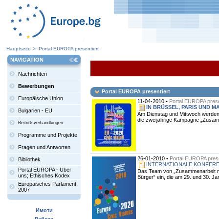
Hauptseite
Portal EUROPA presentiert
NAVIGATION
Nachrichten
Bewerbungen
Portal EUROPA presentiert
Europäische Union
11-04-2010 •
Portal EUROPA prese
IN BRÜSSEL, PARIS UND M
Bulgarien - EU
Am Dienstag und Mittwoch werden 
die zweijährige Kampagne „Zusamm
Beitrittsverhandlungen
Programme und Projekte
Fragen und Antworten
26-01-2010 •
Portal EUROPA prese
Bibliothek
INTERNATIONALE KONFEREN
Portal EUROPA - Über
Das Team von „Zusammenarbeit mit
uns; Ethisches Kodex
Bürger“ ein, die am 29. und 30. Ja
Europäisches Parlament
2007
Имоти