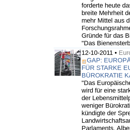
forderte heute d
breite Mehrheit 
mehr Mittel aus 
Forschungsrahme
Gründe für das B
"Das Bienensterbe
12-10-2011 •
Eur
GAP: EUROP
FÜR STARKE E
BÜROKRATIE 
"Das Europäische
wird für eine sta
der Lebensmittel
weniger Bürokrati
kündigte der Spr
Landwirtschafts
Parlaments, Albe