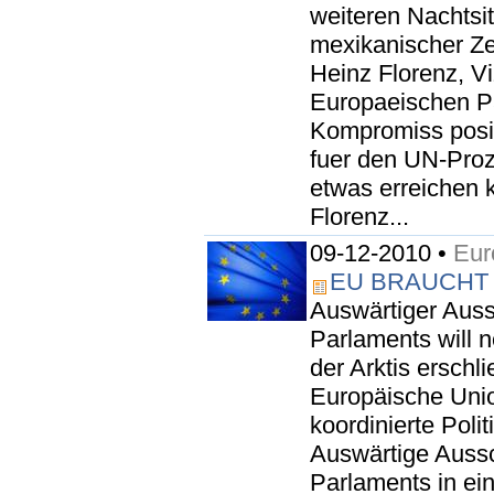
weiteren Nachts
mexikanischer Zei
Heinz Florenz, V
Europaeischen Pa
Kompromiss posit
fuer den UN-Proz
etwas erreichen k
Florenz...
09-12-2010 •
Eur
EU BRAUCHT 
Auswärtiger Aus
Parlaments will
der Arktis ersch
Europäische Union
koordinierte Polit
Auswärtige Auss
Parlaments in ei