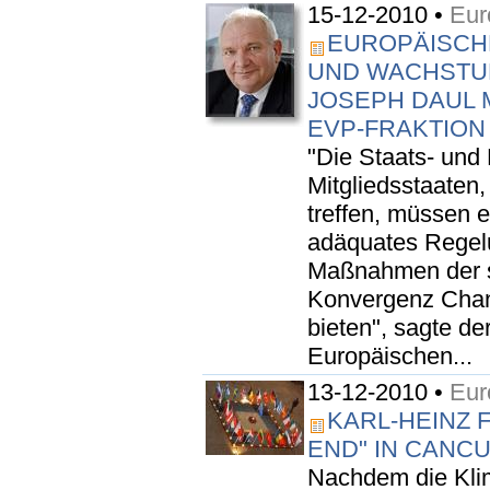
15-12-2010 •
Eur
EUROPÄISCH
UND WACHSTU
JOSEPH DAUL 
EVP-FRAKTION
"Die Staats- und
Mitgliedsstaaten,
treffen, müssen e
adäquates Regel
Maßnahmen der s
Konvergenz Chan
bieten", sagte de
Europäischen...
13-12-2010 •
Eur
KARL-HEINZ 
END" IN CANC
Nachdem die Klim