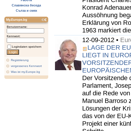
Работа
Славянска беседа
Konrad Adenauer.
Сълза и смях
Aussöhnung bega
My.Europe.bg
Erklärung von Ro
Benutzername:
1963 markiert die
Kennwort:
12-09-2012 •
Eur
LAGE DER EU
Logindaten speichern
LIEGT IN EURO
Registrierung
VORSITZENDER
vergessenes Kennwort
EUROPÄISCHE
Was ist my.Europe.bg
Der Vorsitzende 
Parlament, Joseph
auf die Rede vo
Manuel Barroso z
Lösungen der Kri
das von der EU-
Projekt einer kü