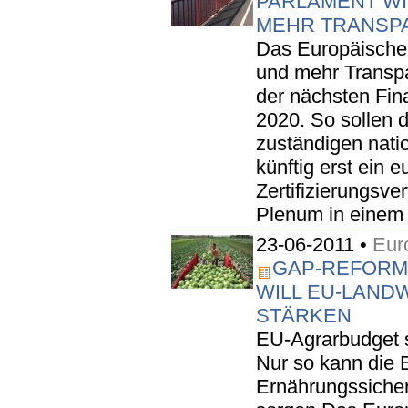
PARLAMENT WI
MEHR TRANSP
Das Europäische 
und mehr Transpa
der nächsten Fin
2020. So sollen d
zuständigen nat
künftig erst ein 
Zertifizierungsve
Plenum in einem 
23-06-2011 •
Eur
GAP-REFORM
WILL EU-LAND
STÄRKEN
EU-Agrarbudget s
Nur so kann die E
Ernährungssicher