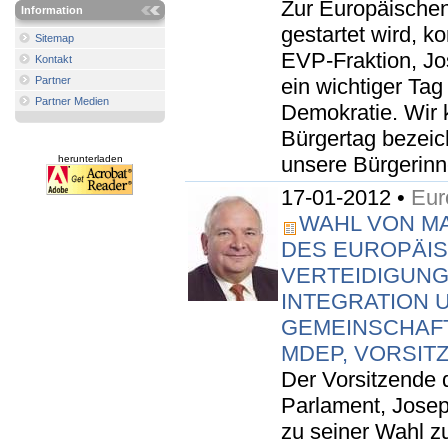
Zur Europäischen 
Information
gestartet wird, k
Sitemap
EVP-Fraktion, Jos
Kontakt
Partner
ein wichtiger Tag
Partner Medien
Demokratie. Wir 
Bürgertag bezeic
unsere Bürgerinn
herunterladen
17-01-2012 •
Eur
WAHL VON MA
DES EUROPÄI
VERTEIDIGUN
INTEGRATION 
GEMEINSCHAF
MDEP, VORSIT
Der Vorsitzende 
Parlament, Joseph
zu seiner Wahl 