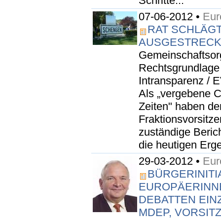
Schritte...
07-06-2012 •
Eur
RAT SCHLÄG
AUSGESTRECK
Gemeinschaftsorg
Rechtsgrundlage f
Intransparenz /
Als „vergebene C
Zeiten" haben der
Fraktionsvorsitz
zuständige Beric
die heutigen Erge
29-03-2012 •
Eur
BÜRGERINITIA
EUROPÄERINNE
DEBATTEN EIN
MDEP, VORSIT