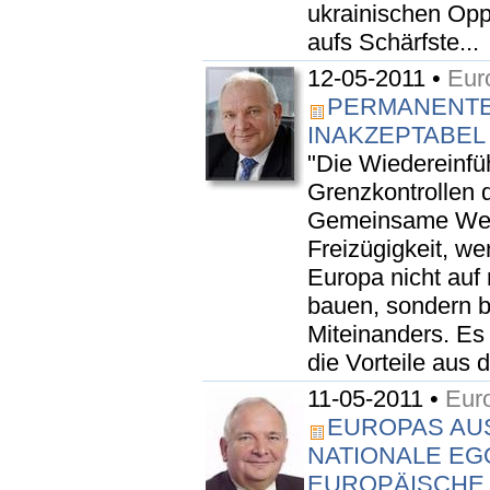
ukrainischen Opp
aufs Schärfste...
12-05-2011 •
Eur
PERMANENTE
INAKZEPTABEL
"Die Wiedereinf
Grenzkontrollen 
Gemeinsame Wert
Freizügigkeit, w
Europa nicht auf
bauen, sondern b
Miteinanders. Es 
die Vorteile aus 
11-05-2011 •
Eur
EUROPAS AUS
ATIONALE EGOI
UROPÄISCHE Z