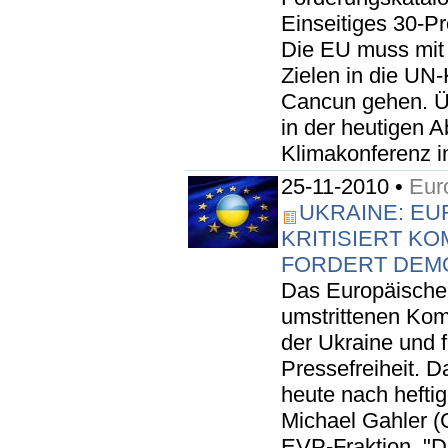
Einseitiges 30-P
Die EU muss mit 
Zielen in die UN
Cancun gehen. Ü
in der heutigen 
Klimakonferenz i
25-11-2010 •
Eur
UKRAINE: E
KRITISIERT K
FORDERT DEM
Das Europäische P
umstrittenen Ko
der Ukraine und f
Pressefreiheit. D
heute nach hefti
Michael Gahler (
EVP-Fraktion. "D