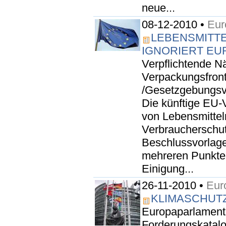
neue...
08-12-2010 •
Eur
LEBENSMITT
IGNORIERT E
Verpflichtende N
Verpackungsfront
/Gesetzgebungsve
Die künftige EU
von Lebensmitteln
Verbraucherschut
Beschlussvorlag
mehreren Punkten
Einigung...
26-11-2010 •
Eur
KLIMASCHUTZ
Europaparlament
Forderungskatal