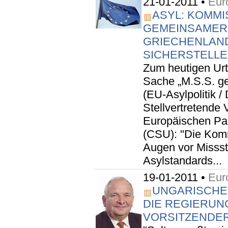
21-01-2011 •
Eur
ASYL: KOMM
GEMEINSAMER
GRIECHENLAND
SICHERSTELL
Zum heutigen Urt
Sache „M.S.S. g
(EU-Asylpolitik / 
Stellvertretende
Europäischen Pa
(CSU): "Die Kommi
Augen vor Misss
Asylstandards...
19-01-2011 •
Eur
UNGARISCHER
DIE REGIERUN
VORSITZENDER