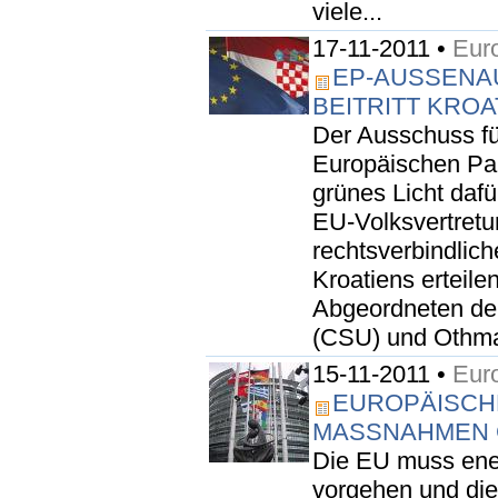
viele...
17-11-2011 •
Eur
EP-AUSSENAU
EITRITT KROAT
Der Ausschuss fü
Europäischen Par
grünes Licht daf
EU-Volksvertret
rechtsverbindlic
Kroatiens erteil
Abgeordneten de
(CSU) und Othmar
15-11-2011 •
Eur
EUROPÄISCH
MASSNAHMEN 
Die EU muss ene
vorgehen und die