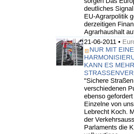
sorgen Das Europ
deutliches Signal
EU-Agrarpolitik 
derzeitigen Fina
Agrarhaushalt au
21-06-2011 •
Eur
NUR MIT EIN
HARMONISIER
KANN ES MEH
STRASSENVERK
"Sichere Straßen 
verschiedenen Pu
ebenso gefordert 
Einzelne von uns",
Lebrecht Koch. M
der Verkehrsaus
Parlaments die K