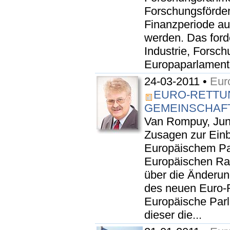
Forschungsförde
Finanzperiode au
werden. Das ford
Industrie, Forsc
Europaparlaments
24-03-2011 •
Eur
EURO-RETTU
GEMEINSCHAF
Van Rompuy, Junc
Zusagen zur Ein
Europäischem Pa
Europäischen Rat
über die Änderun
des neuen Euro-
Europäische Parl
dieser die...