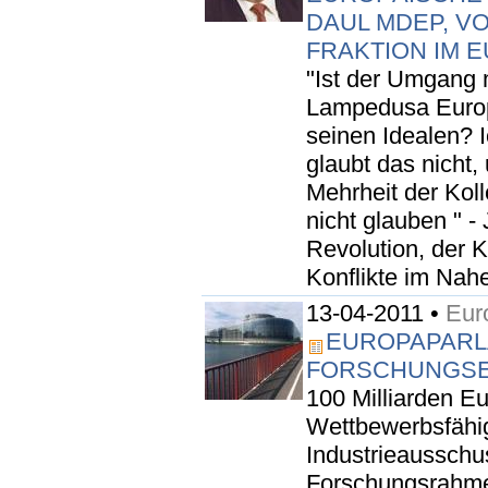
AUL MDEP, VO
RAKTION IM 
"Ist der Umgang 
Lampedusa Europ
seinen Idealen? I
glaubt das nicht, 
Mehrheit der Kol
nicht glauben " -
Revolution, der 
Konflikte im Nahe
13-04-2011 •
Eur
EUROPAPARLA
FORSCHUNGSE
100 Milliarden Eu
Wettbewerbsfähig
Industrieaussch
Forschungsrahme