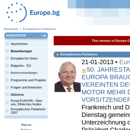
Hauptseite
Europäisches Parlament
NAVIGATION
This version of Europe Ga
Nachrichten
Bewerbungen
Europäisches Parlament
Europäische Union
21-01-2013 •
Eur
Bulgarien - EU
50. JAHREST
Beitrittsverhandlungen
EUROPA BRAUC
Programme und Projekte
VEREINTEN D
Fragen und Antworten
MOTOR MEHR D
Bibliothek
VORSITZENDER
Portal EUROPA - Über
uns; Ethisches Kodex
Frankreich und D
Europäisches Parlament
2007
Dienstag gemein
Unterzeichnung d
Имоти
Präsident Charle