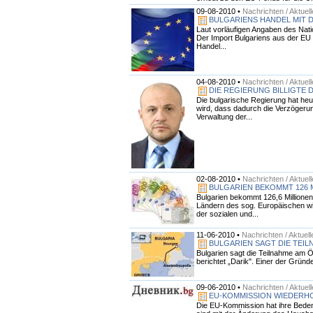
09-08-2010 •
Nachrichten / Aktuel
BULGARIENS HANDEL MIT 
Laut vorläufigen Angaben des Natio
Der Import Bulgariens aus der EU 
Handel...
04-08-2010 •
Nachrichten / Aktuel
DIE REGIERUNG BILLIGTE
Die bulgarische Regierung hat heu
wird, dass dadurch die Verzögeru
Verwaltung der...
02-08-2010 •
Nachrichten / Aktuel
BULGARIEN BEKOMMT 126 
Bulgarien bekommt 126,6 Millione
Ländern des sog. Europäischen w
der sozialen und...
11-06-2010 •
Nachrichten / Aktuell
BULGARIEN SAGT DIE TEI
Bulgarien sagt die Teilnahme am Ö
berichtet „Darik". Einer der Gründ
09-06-2010 •
Nachrichten / Aktuel
EU-KOMMISSION WIEDERHO
Die EU-Kommission hat ihre Bedenk