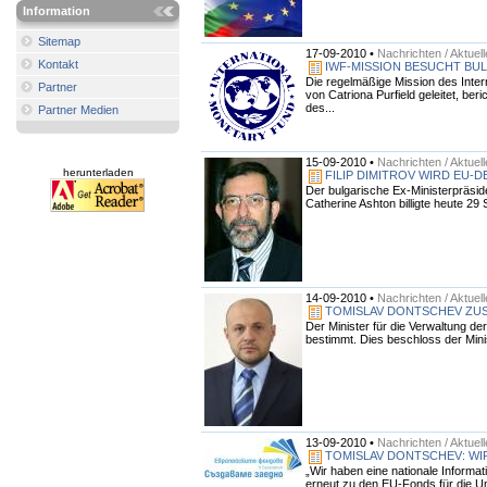
Information
Sitemap
17-09-2010 •
Nachrichten / Aktuel
Kontakt
IWF-MISSION BESUCHT BU
Die regelmäßige Mission des Inte
Partner
von Catriona Purfield geleitet, ber
des...
Partner Medien
15-09-2010 •
Nachrichten / Aktuel
herunterladen
FILIP DIMITROV WIRD EU-
Der bulgarische Ex-Ministerpräside
Catherine Ashton billigte heute 29
14-09-2010 •
Nachrichten / Aktuel
TOMISLAV DONTSCHEV ZUS
Der Minister für die Verwaltung de
bestimmt. Dies beschloss der Mini
13-09-2010 •
Nachrichten / Aktuel
TOMISLAV DONTSCHEV: WI
„Wir haben eine nationale Informa
erneut zu den EU-Fonds für die Um