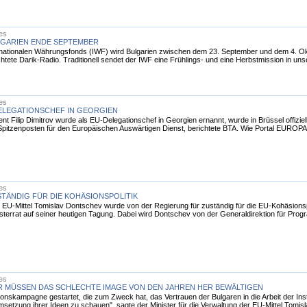
les
LGARIEN ENDE SEPTEMBER
rnationalen Währungsfonds (IWF) wird Bulgarien zwischen dem 23. September und dem 4. Ok
ichtete Darik-Radio. Traditionell sendet der IWF eine Frühlings- und eine Herbstmission in uns
les
DELEGATIONSCHEF IN GEORGIEN
nt Filip Dimitrov wurde als EU-Delegationschef in Georgien ernannt, wurde in Brüssel offizi
 Spitzenposten für den Europäischen Auswärtigen Dienst, berichtete BTA. Wie Portal EUROPA s
les
TÄNDIG FÜR DIE KOHÄSIONSPOLITIK
r EU-Mittel Tomislav Dontschev wurde von der Regierung für zuständig für die EU-Kohäsionspo
sterrat auf seiner heutigen Tagung. Dabei wird Dontschev von der Generaldirektion für Progr
les
R MÜSSEN DAS SCHLECHTE IMAGE VON DEN JAHREN HER BEWÄLTIGEN
tionskampagne gestartet, die zum Zweck hat, das Vertrauen der Bulgaren in die Arbeit der Ins
setzung ihrer Ideen zu schauen", sagte der Minister für die Verwaltung der EU-Mittel Tomis