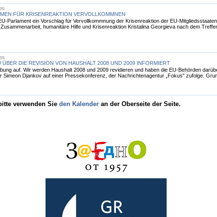
les
ISMEN FÜR KRISENREAKTION VERVOLLKOMMNEN
U-Parlament ein Vorschlag für Vervollkommnung der Krisenreaktion der EU-Mitgliedsstaaten 
 Zusammenarbeit, humanitäre Hilfe und Krisenreaktion Kristalina Georgieva nach dem Treffe
les
U ÜBER DIE REVISION VON HAUSHALT 2008 UND 2009 INFORMIERT
bung auf. Wir werden Haushalt 2008 und 2009 revidieren und haben die EU-Behörden darüber 
r Simeon Djankov auf einer Pressekonferenz, der Nachrichtenagentur „Fokus" zufolge. Grund
 bitte verwenden Sie
den Kalender
an der Oberseite der Seite.