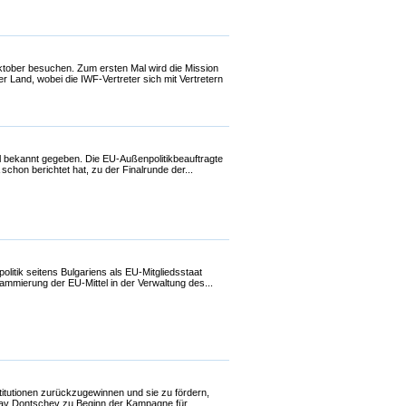
tober besuchen. Zum ersten Mal wird die Mission
er Land, wobei die IWF-Vertreter sich mit Vertretern
ell bekannt gegeben. Die EU-Außenpolitikbeauftragte
chon berichtet hat, zu der Finalrunde der...
litik seitens Bulgariens als EU-Mitgliedsstaat
ammierung der EU-Mittel in der Verwaltung des...
titutionen zurückzugewinnen und sie zu fördern,
lav Dontschev zu Beginn der Kampagne für...