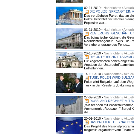
02-11-2010 •
Nachrichten / Aktuell
DIE POLIZEI SPRENGT EIN
Das verdächtige Paket, das an die b
Polizei berichtet der Nachrichten
Explosion war...
01-11-2010 •
Nachrichten / Aktuell
REGIERUNG, GESCHÄFT U
Das bulgarische Kabinett, die Gew
Nachrichtenagentur Fokus. Die Re
Versicherungsrate des Fonds...
20-10-2010 •
Nachrichten / Aktuel
DIE UNTERSCHRIFTSAMMLU
Die Abgeordneten haben abgestimmt
Angaben der Unterschriftsammlung 
Enthaltungen...
14-10-2010 •
Nachrichten / Aktuel
TUSK: POLEN WIRD BULG
Polen wird Bulgarien auf dem Weg 
Tusk in der Residenz „Evksinograd
27-09-2010 •
Nachrichten / Aktuel
RUSSLAND RECHNET MIT 
„Wir rechnen mit Wiederaufnahme d
Atomenergie „Rossatom" Sergej Kir
die...
20-09-2010 •
Nachrichten / Aktuel
DAS PROJEKT DES NATION
Das Projekt des Nationalprogramms
mitgeteilt, organisiert vom Finanzm