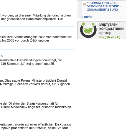
"EUROPA 2020 – DIE
VISION DER BÜRGER" -
ZUSAMMENFASSUNG
t worden, wird in einer Mitteilung der griechischen
mehr
der griechischen Hauptstadt explodiert. Die
t ihre Stabilisierung bis 2035 vor, berichtete die
g bis 2035 vor durch Erhöhung der
EN
nistrative Dienstleistungen beauftragt, die
119 Stimmen „ja", keine „nein" und 25
ren. Dies sagte Polens Ministerpräsident Donald
zufolge. Borissov verwies darauf, für Bulgarien...
 der Direktor der Staatskörperschaft für
Dimitri Medwedew begleitet, erinnerte Kirienko an
tig sein, wurde auf einer öffentlichen Diskussion
 Popova präsentierte den Entwurf, seine Struktur...