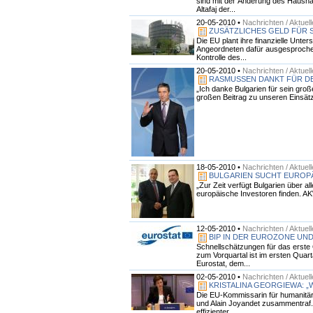
sind mit der Änderung des Hausha
Altafaj der...
20-05-2010 •
Nachrichten / Aktuel
ZUSÄTZLICHES GELD FÜR
Die EU plant ihre finanzielle Unt
Angeordneten dafür ausgesprochen, 
Kontrolle des...
20-05-2010 •
Nachrichten / Aktuel
RASMUSSEN DANKT FÜR DE
„Ich danke Bulgarien für sein gro
großen Beitrag zu unseren Einsätz
18-05-2010 •
Nachrichten / Aktuel
BULGARIEN SUCHT EUROPÄ
„Zur Zeit verfügt Bulgarien über 
europäische Investoren finden. AK
12-05-2010 •
Nachrichten / Aktuel
BIP IN DER EUROZONE UND
Schnellschätzungen für das erste 
zum Vorquartal ist im ersten Quar
Eurostat, dem...
02-05-2010 •
Nachrichten / Aktuel
KRISTALINA GEORGIEWA: 
Die EU-Kommissarin für humanitäre
und Alain Joyandet zusammentraf. 
effizienter,...