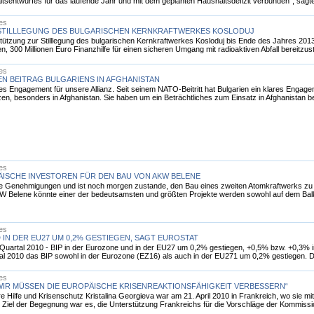
ltsentwurfes für das laufende Jahr und mit dem geplanten Haushaltsdefizit verbunden", s
les
 STILLLEGUNG DES BULGARISCHEN KERNKRAFTWERKES KOSLODUJ
erstützung zur Stilllegung des bulgarischen Kernkraftwerkes Kosloduj bis Ende des Jahres 2
300 Millionen Euro Finanzhilfe für einen sicheren Umgang mit radioaktiven Abfall bereitzustell
les
N BEITRAG BULGARIENS IN AFGHANISTAN
ßes Engagement für unsere Allianz. Seit seinem NATO-Beitritt hat Bulgarien ein klares Engag
en, besonders in Afghanistan. Sie haben um ein Beträchtliches zum Einsatz in Afghanistan b
les
ISCHE INVESTOREN FÜR DEN BAU VON AKW BELENE
alle Genehmigungen und ist noch morgen zustande, den Bau eines zweiten Atomkraftwerks zu st
W Belene könnte einer der bedeutsamsten und größten Projekte werden sowohl auf dem Balkan
les
 IN DER EU27 UM 0,2% GESTIEGEN, SAGT EUROSTAT
Quartal 2010 - BIP in der Eurozone und in der EU27 um 0,2% gestiegen, +0,5% bzw. +0,3% i
tal 2010 das BIP sowohl in der Eurozone (EZ16) als auch in der EU271 um 0,2% gestiegen. D
les
„WIR MÜSSEN DIE EUROPÄISCHE KRISENREAKTIONSFÄHIGKEIT VERBESSERN“
 Hilfe und Krisenschutz Kristalina Georgieva war am 21. April 2010 in Frankreich, wo sie m
Ziel der Begegnung war es, die Unterstützung Frankreichs für die Vorschläge der Kommissi