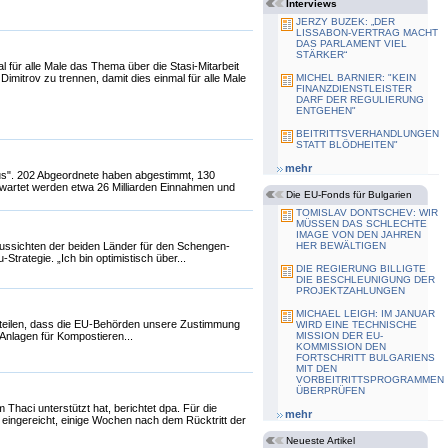
Interviews
JERZY BUZEK: „DER
LISSABON-VERTRAG MACHT
DAS PARLAMENT VIEL
STÄRKER“
l für alle Male das Thema über die Stasi-Mitarbeit
mitrov zu trennen, damit dies einmal für alle Male
MICHEL BARNIER: "KEIN
FINANZDIENSTLEISTER
DARF DER REGULIERUNG
ENTGEHEN"
BEITRITTSVERHANDLUNGEN
STATT BLÖDHEITEN"
mehr
us". 202 Abgeordnete haben abgestimmt, 130
rwartet werden etwa 26 Milliarden Einnahmen und
Die EU-Fonds für Bulgarien
TOMISLAV DONTSCHEV: WIR
MÜSSEN DAS SCHLECHTE
IMAGE VON DEN JAHREN
Aussichten der beiden Länder für den Schengen-
HER BEWÄLTIGEN
Strategie. „Ich bin optimistisch über...
DIE REGIERUNG BILLIGTE
DIE BESCHLEUNIGUNG DER
PROJEKTZAHLUNGEN
MICHAEL LEIGH: IM JANUAR
uteilen, dass die EU-Behörden unsere Zustimmung
WIRD EINE TECHNISCHE
 Anlagen für Kompostieren...
MISSION DER EU-
KOMMISSION DEN
FORTSCHRITT BULGARIENS
MIT DEN
VORBEITRITTSPROGRAMMEN
ÜBERPRÜFEN
ci unterstützt hat, berichtet dpa. Für die
mehr
ingereicht, einige Wochen nach dem Rücktritt der
Neueste Artikel