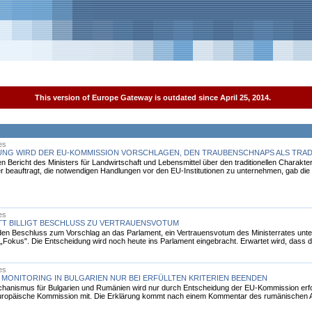
This version of Europe Gateway is outdated since April 25, 2014.
es
UNG WIRD DER EU-KOMMISSION VORSCHLAGEN, DEN TRAUBENSCHNAPS ALS TRA
en Bericht des Ministers für Landwirtschaft und Lebensmittel über den traditionellen Chara
 beauftragt, die notwendigen Handlungen vor den EU-Institutionen zu unternehmen, gab die
es
TT BILLIGT BESCHLUSS ZU VERTRAUENSVOTUM
e den Beschluss zum Vorschlag an das Parlament, ein Vertrauensvotum des Ministerrates unt
 „Fokus". Die Entscheidung wird noch heute ins Parlament eingebracht. Erwartet wird, dass d
es
 MONITORING IN BULGARIEN NUR BEI ERFÜLLTEN KRITERIEN BEENDEN
echanismus für Bulgarien und Rumänien wird nur durch Entscheidung der EU-Kommission er
die Europäische Kommission mit. Die Erklärung kommt nach einem Kommentar des rumänischen 