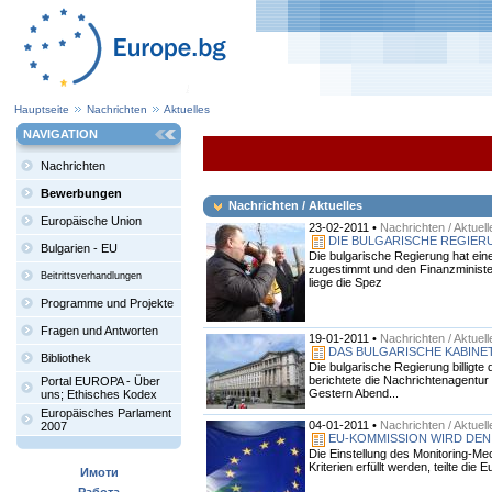
Hauptseite
Nachrichten
Aktuelles
NAVIGATION
Nachrichten
Bewerbungen
Nachrichten / Aktuelles
Europäische Union
23-02-2011 •
Nachrichten / Aktuell
DIE BULGARISCHE REGIER
Bulgarien - EU
Die bulgarische Regierung hat ein
zugestimmt und den Finanzminister
Beitrittsverhandlungen
liege die Spez
Programme und Projekte
Fragen und Antworten
19-01-2011 •
Nachrichten / Aktuell
DAS BULGARISCHE KABINE
Bibliothek
Die bulgarische Regierung billigt
berichtete die Nachrichtenagentur
Portal EUROPA - Über
Gestern Abend...
uns; Ethisches Kodex
Europäisches Parlament
04-01-2011 •
Nachrichten / Aktuell
2007
EU-KOMMISSION WIRD DEN
Die Einstellung des Monitoring-M
Kriterien erfüllt werden, teilte 
Имоти