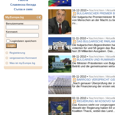
Работа
Славянска беседа
Сълза и смях
16-12-2010 •
Nachrichten / Aktuel
BULGARISCHER PREMIER BE
Der bulgarische Premierminister Bo
My.Europe.bg
von Menschen an der Macht zu been
zu...
Benutzername:
Kennwort:
11-11-2010 •
Nachrichten / Aktuell
Logindaten speichern
DAS BULGARISCHE PARLAM
Die bulgarischen Abgeordneten ha
votierten für und 58 gegen das Bu
fast 28 Milliarden Ausgaben. Das...
Registrierung
08-11-2010 •
Nachrichten / Aktuell
vergessenes Kennwort
BULGARIEN UND RUMÄNIE
Die Minister-Präsidenten von Bulg
Was ist my.Europe.bg
Beitritt und die gemeinsamen wirtsc
05-11-2010 •
Nachrichten / Aktuell
BARROSO VERSPRICHT GEL
„Nach genauer Überprüfung der zu
für die Finanzierung der ersten wi
02-11-2010 •
Nachrichten / Aktuell
REGIERUNG IM KOSOVO N
Das Kosovo steht vor vorgezogene
Abwahl der Regierung haben 64 vo
Koalition Thacis, wobei das Land...