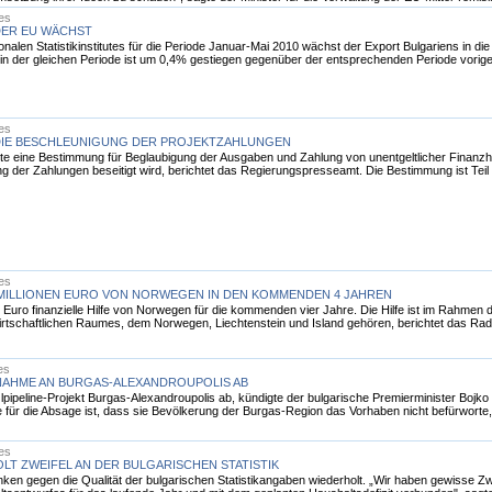
les
DER EU WÄCHST
nalen Statistikinstitutes für die Periode Januar-Mai 2010 wächst der Export Bulgariens in di
in der gleichen Periode ist um 0,4% gestiegen gegenüber der entsprechenden Periode vorige
les
 DIE BESCHLEUNIGUNG DER PROJEKTZAHLUNGEN
te eine Bestimmung für Beglaubigung der Ausgaben und Zahlung von unentgeltlicher Finanzhilf
ng der Zahlungen beseitigt wird, berichtet das Regierungspresseamt. Die Bestimmung ist Te
les
MILLIONEN EURO VON NORWEGEN IN DEN KOMMENDEN 4 JAHREN
n Euro finanzielle Hilfe von Norwegen für die kommenden vier Jahre. Die Hilfe ist im Rah
irtschaftlichen Raumes, dem Norwegen, Liechtenstein und Island gehören, berichtet das 
es
LNAHME AN BURGAS-ALEXANDROUPOLIS AB
lpipeline-Projekt Burgas-Alexandroupolis ab, kündigte der bulgarische Premierminister Bojko
e für die Absage ist, dass sie Bevölkerung der Burgas-Region das Vorhaben nicht befürworte,
les
LT ZWEIFEL AN DER BULGARISCHEN STATISTIK
en gegen die Qualität der bulgarischen Statistikangaben wiederholt. „Wir haben gewisse Zwe