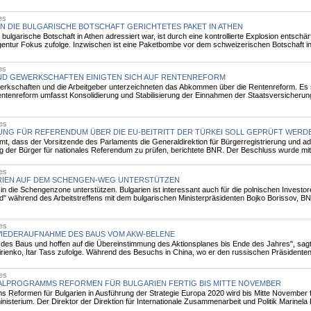
es
 AN DIE BULGARISCHE BOTSCHAFT GERICHTETES PAKET IN ATHEN
ulgarische Botschaft in Athen adressiert war, ist durch eine kontrollierte Explosion entschärf
agentur Fokus zufolge. Inzwischen ist eine Paketbombe vor dem schweizerischen Botschaft in 
es
ND GEWERKSCHAFTEN EINIGTEN SICH AUF RENTENREFORM
erkschaften und die Arbeitgeber unterzeichneten das Abkommen über die Rentenreform. Es sieh
ntenreform umfasst Konsolidierung und Stabilisierung der Einnahmen der Staatsversicherun
les
NG FÜR REFERENDUM ÜBER DIE EU-BEITRITT DER TÜRKEI SOLL GEPRÜFT WERD
, dass der Vorsitzende des Parlaments die Generaldirektion für Bürgerregistrierung und admi
der Bürger für nationales Referendum zu prüfen, berichtete BNR. Der Beschluss wurde mit 
les
ARIEN AUF DEM SCHENGEN-WEG UNTERSTÜTZEN
in die Schengenzone unterstützen. Bulgarien ist interessant auch für die polnischen Investo
" während des Arbeitstreffens mit dem bulgarischen Ministerpräsidenten Bojko Borissov, BNR 
les
WIEDERAUFNAHME DES BAUS VOM AKW-BELENE
es Baus und hoffen auf die Übereinstimmung des Aktionsplanes bis Ende des Jahres", sagte
ienko, Itar Tass zufolge. Während des Besuchs in China, wo er den russischen Präsidenten 
les
ALPROGRAMMS REFORMEN FÜR BULGARIEN FERTIG BIS MITTE NOVEMBER
 Reformen für Bulgarien in Ausführung der Strategie Europa 2020 wird bis Mitte November fer
inisterium. Der Direktor der Direktion für Internationale Zusammenarbeit und Politik Marinela