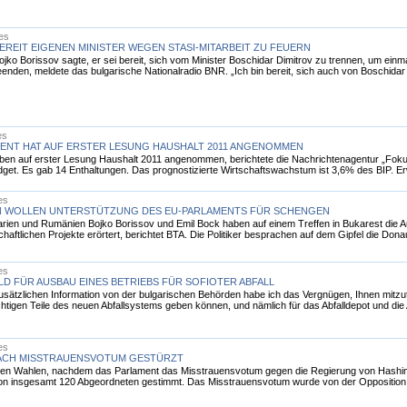
les
REIT EIGENEN MINISTER WEGEN STASI-MITARBEIT ZU FEUERN
jko Borissov sagte, er sei bereit, sich vom Minister Boschidar Dimitrov zu trennen, um einma
den, meldete das bulgarische Nationalradio BNR. „Ich bin bereit, sich auch von Boschidar Di
es
ENT HAT AUF ERSTER LESUNG HAUSHALT 2011 ANGENOMMEN
ben auf erster Lesung Haushalt 2011 angenommen, berichtete die Nachrichtenagentur „Fok
dget. Es gab 14 Enthaltungen. Das prognostizierte Wirtschaftswachstum ist 3,6% des BIP. E
es
N WOLLEN UNTERSTÜTZUNG DES EU-PARLAMENTS FÜR SCHENGEN
arien und Rumänien Bojko Borissov und Emil Bock haben auf einem Treffen in Bukarest die 
haftlichen Projekte erörtert, berichtet BTA. Die Politiker besprachen auf dem Gipfel die Donau-
es
D FÜR AUSBAU EINES BETRIEBS FÜR SOFIOTER ABFALL
sätzlichen Information von der bulgarischen Behörden habe ich das Vergnügen, Ihnen mitz
chtigen Teile des neuen Abfallsystems geben können, und nämlich für das Abfalldepot und die
es
ACH MISSTRAUENSVOTUM GESTÜRZT
n Wahlen, nachdem das Parlament das Misstrauensvotum gegen die Regierung von Hashim Tha
n insgesamt 120 Abgeordneten gestimmt. Das Misstrauensvotum wurde von der Opposition e