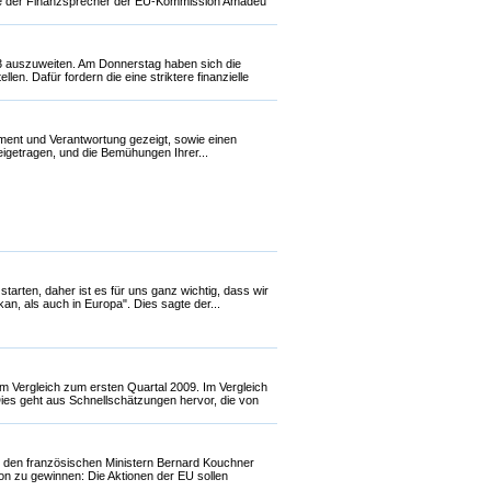
agte der Finanzsprecher der EU-Kommission Amadeu
013 auszuweiten. Am Donnerstag haben sich die
en. Dafür fordern die eine striktere finanzielle
ement und Verantwortung gezeigt, sowie einen
eigetragen, und die Bemühungen Ihrer...
arten, daher ist es für uns ganz wichtig, dass wir
, als auch in Europa". Dies sagte der...
m Vergleich zum ersten Quartal 2009. Im Vergleich
ies geht aus Schnellschätzungen hervor, die von
it den französischen Ministern Bernard Kouchner
on zu gewinnen: Die Aktionen der EU sollen