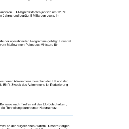
e anderen EU-Mitgliedsstaaten jährlich um 12,3%.
n Jahres und beträgt 8 Milliarden Lewa. Im
e der operationellen Programme gebilligt. Erwartet
il vom Maßnahmen-Paket des Ministers für
men des neuen Abkommens zwischen der EU und den
Radio BNR. Zweck des Abkommens ist Reduzierung
 Borissov nach Treffen mit den EU-Botschaftern,
 die Rohrleitung durch unter Naturschutz...
ifel an der bulgarischen Statistik. Unsere Sorgen