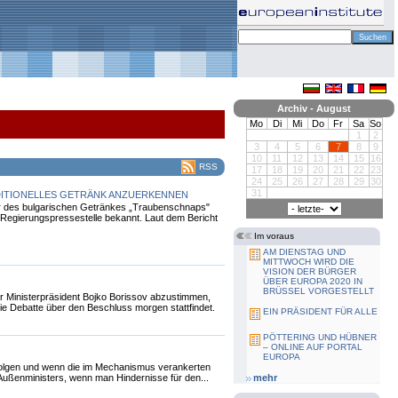
Archiv - August
Mo
Di
Mi
Do
Fr
Sa
So
1
2
3
4
5
6
7
8
9
10
11
12
13
14
15
16
RSS
17
18
19
20
21
22
23
24
25
26
27
28
29
30
31
DITIONELLES GETRÄNK ANZUERKENNEN
kter des bulgarischen Getränkes „Traubenschnaps"
 Regierungspressestelle bekannt. Laut dem Bericht
Im voraus
AM DIENSTAG UND
MITTWOCH WIRD DIE
VISION DER BÜRGER
ÜBER EUROPA 2020 IN
BRÜSSEL VORGESTELLT
er Ministerpräsident Bojko Borissov abzustimmen,
ie Debatte über den Beschluss morgen stattfindet.
EIN PRÄSIDENT FÜR ALLE
PÖTTERING UND HÜBNER
– ONLINE AUF PORTAL
EUROPA
folgen und wenn die im Mechanismus verankerten
Außenministers, wenn man Hindernisse für den...
mehr