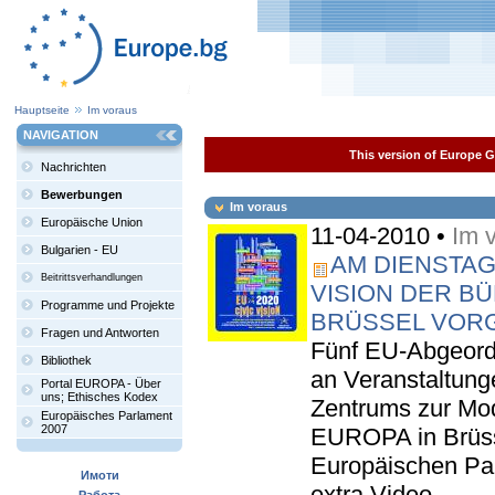
Hauptseite
Im voraus
NAVIGATION
This version of Europe Ga
Nachrichten
Bewerbungen
Im voraus
Europäische Union
11-04-2010 •
Im 
Bulgarien - EU
AM DIENSTAG
Beitrittsverhandlungen
VISION DER B
Programme und Projekte
BRÜSSEL VOR
Fragen und Antworten
Fünf EU-Abgeordn
Bibliothek
an Veranstaltung
Portal EUROPA - Über
uns; Ethisches Kodex
Zentrums zur Mode
Europäisches Parlament
2007
EUROPA in Brüss
Europäischen Par
Имоти
extra Video-