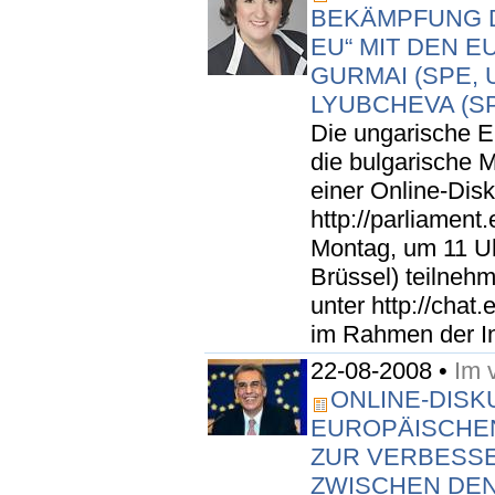
BEKÄMPFUNG D
EU“ MIT DEN 
GURMAI (SPE,
LYUBCHEVA (S
Die ungarische E
die bulgarische
einer Online-Dis
http://parliament
Montag, um 11 Uh
Brüssel) teilneh
unter http://chat.
im Rahmen der Ini
22-08-2008 •
Im 
ONLINE-DISK
EUROPÄISCHE
ZUR VERBESS
ZWISCHEN DEN