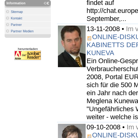
findet auf
Information
http://chat.europ
Sitemap
September,...
Kontakt
Partner
13-11-2008 •
Im 
Partner Medien
ONLINE-DISK
KABINETTS DE
herunterladen
KUNEVA
Ein Online-Gesp
Verbraucherschut
2008, Portal EU
sich für die 500 
ein Jahr nach der
Meglena Kunewa 
"Ungefährliches
weiter - welche is
09-10-2008 •
Im 
ONLINE-DISK