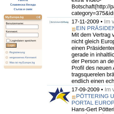
Работа
Славянска беседа
Botschaft(http://
Сълза и смях
category=375&id
My.Europe.bg
17-11-2009 •
Im 
Benutzername:
EIN PRÄSIDE
Kennwort:
Mit dem Vertrag 
nicht gleich Eur
Logindaten speichern
einen Präsidente
Registrierung
gerade in inhaltl
vergessenes Kennwort
der Person an de
Was ist my.Europe.bg
Profil des neuen
tragsquerelen br
endlich einen ech
17-09-2009 •
Im 
PÖTTERING U
PORTAL EURO
Hans-Gert Pötter