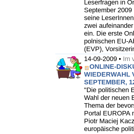
Leserfragen in O
September 2009 a
seine LeserInnen
zwei aufeinander
ein. Die erste On
polnischen EU-A
(EVP), Vorsitzeri
14-09-2009 •
Im 
ONLINE-DISK
WIEDERWAHL 
SEPTEMBER, 12
"Die politischen 
Wahl der neuen 
Thema der bevor
Portal EUROPA m
Piotr Maciej Kac
europäische poli