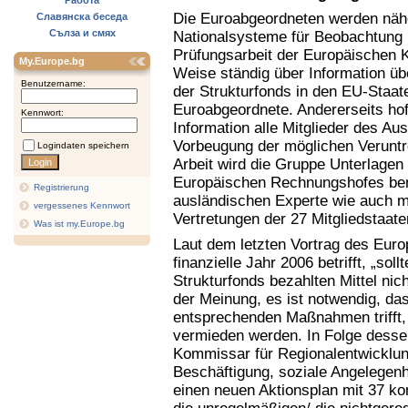
Работа
Die Euroabgeordneten werden nähe
Славянска беседа
Сълза и смях
Nationalsysteme für Beobachtung 
Prüfungsarbeit der Europäischen K
My.Europe.bg
Weise ständig über Information ü
Benutzername:
der Strukturfonds in den EU-Staat
Euroabgeordnete. Andererseits hof
Kennwort:
Information alle Mitglieder des Au
Vorbeugung der möglichen Veruntr
Logindaten speichern
Arbeit wird die Gruppe Unterlage
Europäischen Rechnungshofes ben
Registrierung
ausländischen Experte wie auch mi
vergessenes Kennwort
Vertretungen der 27 Mitgliedstaate
Was ist my.Europe.bg
Laut dem letzten Vortrag des Eur
finanzielle Jahr 2006 betrifft, „s
Strukturfonds bezahlten Mittel nic
der Meinung, es ist notwendig, d
entsprechenden Maßnahmen trifft, 
vermieden werden. In Folge desse
Kommissar für Regionalentwicklu
Beschäftigung, soziale Angelegenh
einen neuen Aktionsplan mit 37 ko