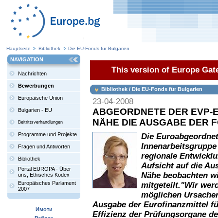
Hauptseite
Bibliothek
Die EU-Fonds für Bulgarien
NAVIGATION
This version of Europe Gate
Nachrichten
Bewerbungen
Bibliothek / Die EU-Fonds für Bulgarien
Europäische Union
23-04-2008
ABGEORDNETE DER EVP-E
Bulgarien - EU
NÄHE DIE AUSGABE DER 
Beitrittsverhandlungen
Programme und Projekte
Die Euroabgeordnet
Innenarbeitsgruppe
Fragen und Antworten
regionale Entwicklu
Bibliothek
Aufsicht auf die Au
Portal EUROPA - Über
Nähe beobachten wi
uns; Ethisches Kodex
Europäisches Parlament
mitgeteilt."Wir wer
2007
möglichen Ursachen 
Ausgabe der Eurofinanzmittel fü
Имоти
Effizienz der Prüfungsorgane de