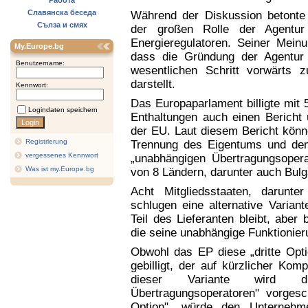
Работа
Славянска беседа
Während der Diskussion betonte 
Сълза и смях
der großen Rolle der Agentu
Energieregulatoren. Seiner Mein
My.Europe.bg
dass die Gründung der Agentur 
Benutzername:
wesentlichen Schritt vorwärts z
darstellt.
Kennwort:
Das Europaparlament billigte mit
Logindaten speichern
Enthaltungen auch einen Bericht 
der EU. Laut diesem Bericht könne
Registrierung
Trennung des Eigentums und de
vergessenes Kennwort
„unabhängigen Übertragungsopera
Was ist my.Europe.bg
von 8 Ländern, darunter auch Bulga
Acht Mitgliedsstaaten, darunte
schlugen eine alternative Varian
Teil des Lieferanten bleibt, aber
die seine unabhängige Funktionier
Obwohl das EP diese „dritte Opti
gebilligt, der auf kürzlicher Ko
dieser Variante wird d
Übertragungsoperatoren" vorgesch
Option", würde den Unternehme