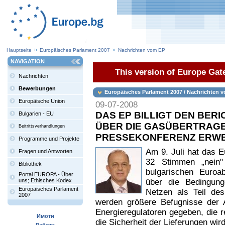
Hauptseite
Europäisches Parlament 2007
Nachrichten vom EP
NAVIGATION
This version of Europe Gate
Nachrichten
Bewerbungen
Europäisches Parlament 2007 / Nachrichten 
Europäische Union
09-07-2008
DAS EP BILLIGT DEN BER
Bulgarien - EU
ÜBER DIE GASÜBERTRAGE
Beitrittsverhandlungen
PRESSEKONFERENZ ERWE
Programme und Projekte
Am 9. Juli hat das 
Fragen und Antworten
32 Stimmen „nein"
Bibliothek
bulgarischen Euroa
Portal EUROPA - Über
uns; Ethisches Kodex
über die Bedingun
Europäisches Parlament
Netzen als Teil des
2007
werden größere Befugnisse der 
Energieregulatoren gegeben, die 
Имоти
die Sicherheit der Lieferungen wird