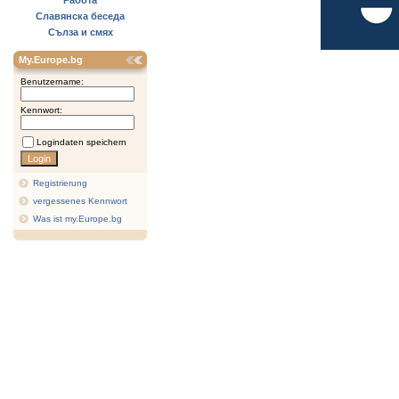
Работа
Славянска беседа
Сълза и смях
My.Europe.bg
Benutzername:
Kennwort:
Logindaten speichern
Registrierung
vergessenes Kennwort
Was ist my.Europe.bg