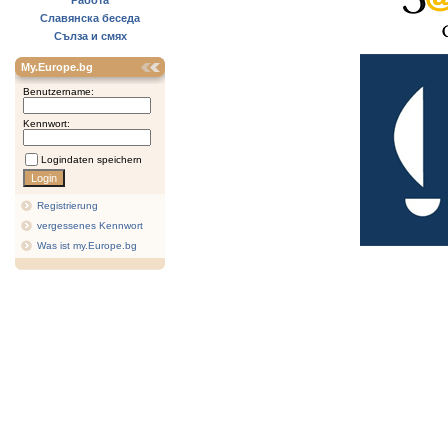
Работа
Славянска беседа
Сълза и смях
My.Europe.bg
Benutzername:
Kennwort:
Logindaten speichern
Registrierung
vergessenes Kennwort
Was ist my.Europe.bg