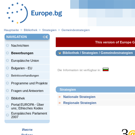
Hauptseite
Bibliothek
Strategien
Gemeindestrategien
NAVIGATION
This version of Europe Ga
Nachrichten
Bibliothek / Strategien / Gemeindestrategien
Bewerbungen
Europäische Union
Bulgarien - EU
Die Information ist verfügbar in:
Beitrittsverhandlungen
Programme und Projekte
Strategien
Fragen und Antworten
Nationale Strategien
Bibliothek
Regionale Strategien
Portal EUROPA - Über
uns; Ethisches Kodex
Europäisches Parlament
2007
Имоти