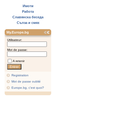
Имоти
Работа
Славянска беседа
Сълза и смях
My.Europe.bg
Utilisateur:
Mot de passe:
A retenir
Registration
Mot de passe oublié
Europe.bg, c'est quoi?