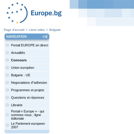
Page d’accueil
Liens utiles
Bulgarie
NAVIGATION
Portail EUROPE en direct
Actualités
Concours
Union européen
Bulgarie - UE
Negociations d"adhesion
Programmes et projets
Questions et réponses
Librairie
Portail « Europe » - qui
sommes nous ; ligne
éditoriale
Le Parlement europeen
2007