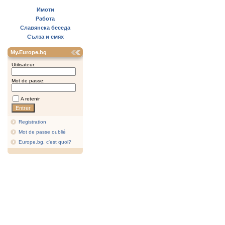
Имоти
Работа
Славянска беседа
Сълза и смях
My.Europe.bg
Utilisateur:
Mot de passe:
A retenir
Registration
Mot de passe oublié
Europe.bg, c'est quoi?