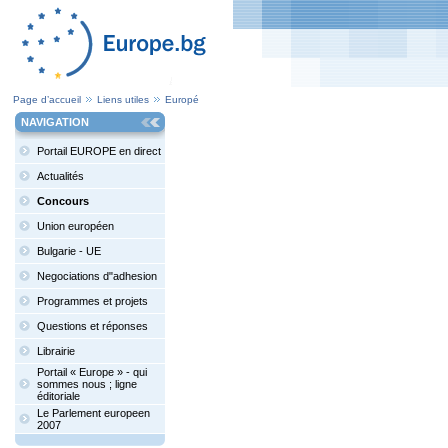
Page d’accueil
Liens utiles
Europé
NAVIGATION
Portail EUROPE en direct
Actualités
Concours
Union européen
Bulgarie - UE
Negociations d"adhesion
Programmes et projets
Questions et réponses
Librairie
Portail « Europe » - qui
sommes nous ; ligne
éditoriale
Le Parlement europeen
2007