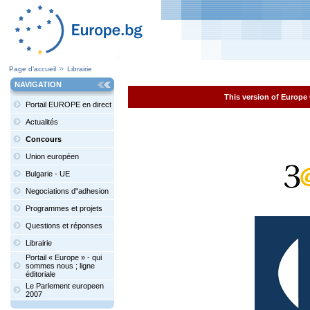
Page d’accueil
Librairie
NAVIGATION
This version of Europe 
Portail EUROPE en direct
Actualités
Concours
Union européen
Bulgarie - UE
Negociations d"adhesion
Programmes et projets
Questions et réponses
Librairie
Portail « Europe » - qui
sommes nous ; ligne
éditoriale
Le Parlement europeen
2007