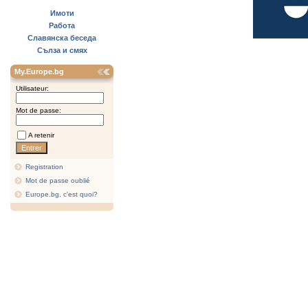
Имоти
Работа
Славянска беседа
Сълза и смях
My.Europe.bg
Utilisateur:
Mot de passe:
A retenir
Registration
Mot de passe oublié
Europe.bg, c'est quoi?